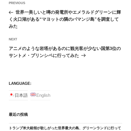
Post
Previous
PREVIOUS
navigation
Post
世界一美しいと噂の発電所やエメラルドグリーンに輝
く火口湖がある“マヨットの隣のパマンジ島”を調査して
みた
Next
NEXT
Post
アニメのような岩塔があるのに観光客が少ない国第3位の
サントメ・プリンシペに行ってみた
LANGUAGE:
日本語
English
最近の投稿
トランプ米大統領が欲しがった世界最大の島、グリーンランドに行って