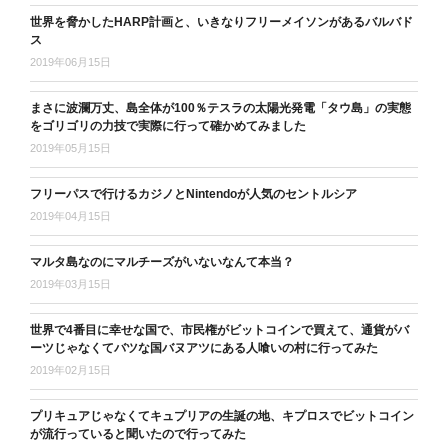
世界を脅かしたHARP計画と、いきなりフリーメイソンがあるバルバド
ス
2019年06月15日
まさに波瀾万丈、島全体が100％テスラの太陽光発電「タウ島」の実態
をゴリゴリの力技で実際に行って確かめてみました
2019年05月15日
フリーパスで行けるカジノとNintendoが人気のセントルシア
2019年04月15日
マルタ島なのにマルチーズがいないなんて本当？
2019年03月15日
世界で4番目に幸せな国で、市民権がビットコインで買えて、通貨がバ
ーツじゃなくてバツな国バヌアツにある人喰いの村に行ってみた
2019年02月15日
プリキュアじゃなくてキュプリアの生誕の地、キプロスでビットコイン
が流行っていると聞いたので行ってみた