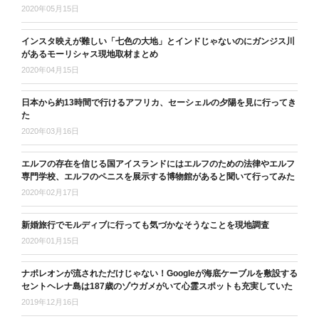
2020年05月15日
インスタ映えが難しい「七色の大地」とインドじゃないのにガンジス川
があるモーリシャス現地取材まとめ
2020年04月15日
日本から約13時間で行けるアフリカ、セーシェルの夕陽を見に行ってき
た
2020年03月16日
エルフの存在を信じる国アイスランドにはエルフのための法律やエルフ
専門学校、エルフのペニスを展示する博物館があると聞いて行ってみた
2020年02月17日
新婚旅行でモルディブに行っても気づかなそうなことを現地調査
2020年01月15日
ナポレオンが流されただけじゃない！Googleが海底ケーブルを敷設する
セントヘレナ島は187歳のゾウガメがいて心霊スポットも充実していた
2019年12月16日