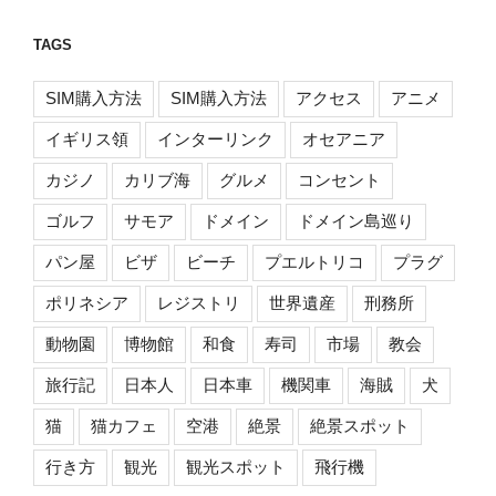
TAGS
SIM購入方法
SIM購入方法
アクセス
アニメ
イギリス領
インターリンク
オセアニア
カジノ
カリブ海
グルメ
コンセント
ゴルフ
サモア
ドメイン
ドメイン島巡り
パン屋
ビザ
ビーチ
プエルトリコ
プラグ
ポリネシア
レジストリ
世界遺産
刑務所
動物園
博物館
和食
寿司
市場
教会
旅行記
日本人
日本車
機関車
海賊
犬
猫
猫カフェ
空港
絶景
絶景スポット
行き方
観光
観光スポット
飛行機