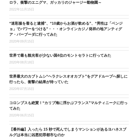
ロラ、衝撃のエニグマ、ガッカリのジャージー動物園～
2022年11月15日
“迷彩服を着ると逮捕”、“10歳からお酒が飲める”、“男性は「ベンジ
ョ」でパワーをつける”・・・オンラインカジノ発祥の地アンティグ
ア・バーブーダに行ってみた
2020年09月15日
世界で最も観光客が少ない国4位のモントセラトに行ってみた
2020年08月18日
世界最大のカブトムシ“ヘラクレスオオカブト”をグアドループへ探しに
行ったら、衝撃の結果が待っていた
2020年07月15日
コロンブスも絶賛！“カリブ海に浮かぶフランス”マルティニークに行っ
てみた
2020年06月15日
【番外編】入ったら 15 秒で死んでしまうマンションがあるヨハネスブ
ルグは本当に凶悪犯罪都市なのか