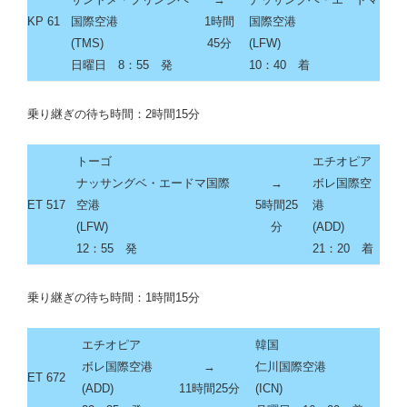
KP 61
国際空港
1時間
国際空港
(
TMS
)
45分
(
LFW
)
日曜日 8：55
発
10：40
着
乗り継ぎの待ち時間：2時間15分
トーゴ
エチオピア
ナッサングベ・エードマ国際
→
ボレ国際空
ET 517
空港
5時間25
港
(
LFW
)
分
(
ADD
)
12：55
発
21：20
着
乗り継ぎの待ち時間：1時間15分
エチオピア
韓国
ボレ国際空港
→
仁川国際空港
ET 672
(
ADD
)
11時間25分
(
ICN
)