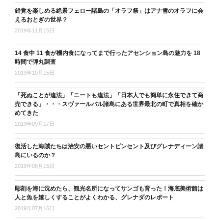
錯覚を楽しめる絶景フェロー諸島の「オラフ祭」はアナ雪のオラフに会
えるおとぎの世界？
2019年11月15日
14 食中 11 食が機内食になってまで行ったアセンション島の魅力を 18
時間で弾丸調査
2019年10月15日
「死ぬことが違法」「ニートも違法」「日本人でも簡単に永住できて商
売できる」・・・スヴァールバル諸島にある世界最北の町で真相を確か
めてきた
2019年09月17日
復活した海賊たちは治安の悪いセントビンセント及びグレナディーン諸
島にいるのか？
2019年08月15日
彫刻を海に沈めたら、観光名所になってサンゴも育った！海底美術館は
人と魚を嬉しくすることがよくわかる、グレナダのレポート
2019年07月16日