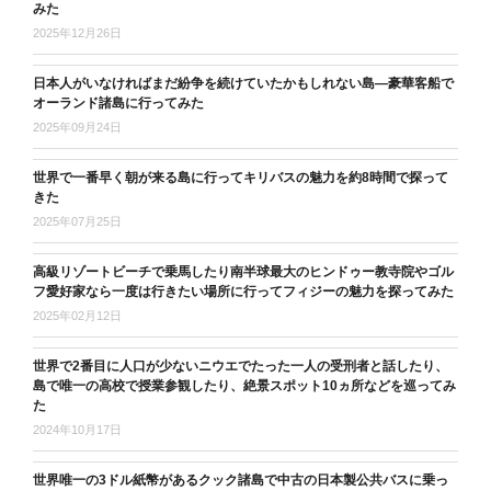
みた
2025年12月26日
日本人がいなければまだ紛争を続けていたかもしれない島―豪華客船で
オーランド諸島に行ってみた
2025年09月24日
世界で一番早く朝が来る島に行ってキリバスの魅力を約8時間で探って
きた
2025年07月25日
高級リゾートビーチで乗馬したり南半球最大のヒンドゥー教寺院やゴル
フ愛好家なら一度は行きたい場所に行ってフィジーの魅力を探ってみた
2025年02月12日
世界で2番目に人口が少ないニウエでたった一人の受刑者と話したり、
島で唯一の高校で授業参観したり、絶景スポット10ヵ所などを巡ってみ
た
2024年10月17日
世界唯一の3ドル紙幣があるクック諸島で中古の日本製公共バスに乗っ