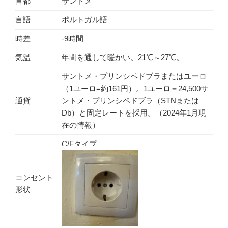
首都
サントメ
言語
ポルトガル語
時差
-9時間
気温
年間を通して暖かい。21℃～27℃。
サントメ・プリンシペドブラまたはユーロ
（1ユーロ=約161円）。1ユーロ＝24,500サ
通貨
ントメ・プリンシペドブラ（STNまたは
Db）と固定レートを採用。（2024年1月現
在の情報）
C/Fタイプ
コンセント
形状