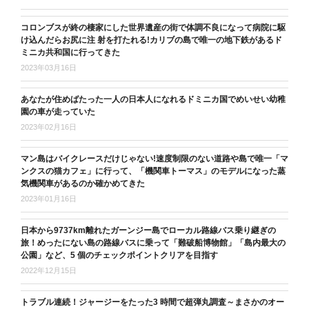
コロンブスが終の棲家にした世界遺産の街で体調不良になって病院に駆
け込んだらお尻に注 射を打たれる!カリブの島で唯一の地下鉄があるド
ミニカ共和国に行ってきた
2023年03月16日
あなたが住めばたった一人の日本人になれるドミニカ国でめいせい幼稚
園の車が走っていた
2023年02月16日
マン島はバイクレースだけじゃない!速度制限のない道路や島で唯一「マ
ンクスの猫カフェ」に行って、「機関車トーマス」のモデルになった蒸
気機関車があるのか確かめてきた
2023年01月16日
日本から9737km離れたガーンジー島でローカル路線バス乗り継ぎの
旅！めったにない島の路線バスに乗って「難破船博物館」「島内最大の
公園」など、5 個のチェックポイントクリアを目指す
2022年12月15日
トラブル連続！ジャージーをたった3 時間で超弾丸調査～まさかのオー