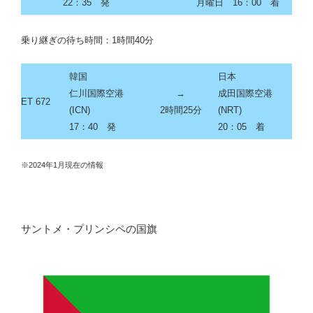
22：35
発
月曜日 16：00 着
乗り継ぎの待ち時間：1時間40分
韓国
日本
仁川国際空港
→
成田国際空港
ET 672
(
ICN
)
2時間25分
(
NRT
)
17：40 発
20：05
着
※2024年1月現在の情報
サントメ・プリンシペの国旗