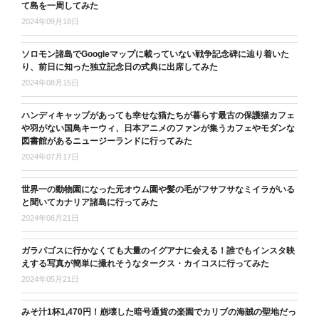
て島を一周してみた
2024年09月18日
ソロモン諸島でGoogleマップに載っていない戦争記念碑に辿り着いた
り、前日に知った独立記念日の式典に出席してみた
2024年08月15日
ハンディキャップがあっても幸せな猫たちが暮らす最古の保護猫カフェ
や羽がない国鳥キーウィ、日本アニメのファンが集うカフェやモダンな
図書館があるニュージーランドに行ってみた
2024年07月17日
世界一の動物園になった元オウム園や髪の毛がフサフサなミイラがいる
と聞いてカナリア諸島に行ってみた
2024年06月21日
ガラパゴスに行かなくても大量のイグアナに会える！誰でもインスタ映
えする写真が簡単に撮れそうなタークス・カイコスに行ってみた
2024年05月21日
みそ汁1杯1,470円！崩壊した暗号通貨の楽園でカリブの海賊の聖地だっ