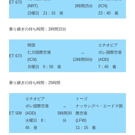
ET 673
(
NRT
)
2時間25分
(
ICN
)
日曜日 21：15 発
23：40
着
乗り継ぎの待ち時間：1時間15分
韓国
エチオピア
仁川国際空港
→
ボレ国際空港
ET 673
(
ICN
)
12時間50分
(
ADD
)
月曜日 0：55 発
7：45
着
乗り継ぎの待ち時間：25時間
エチオピア
トーゴ
ボレ国際空港
→
ナッサングベ・エードマ国
ET 508
(
ADD
)
5時間30
際空港
火曜日 8：
分
(
LFW
)
45 発
11：15
着