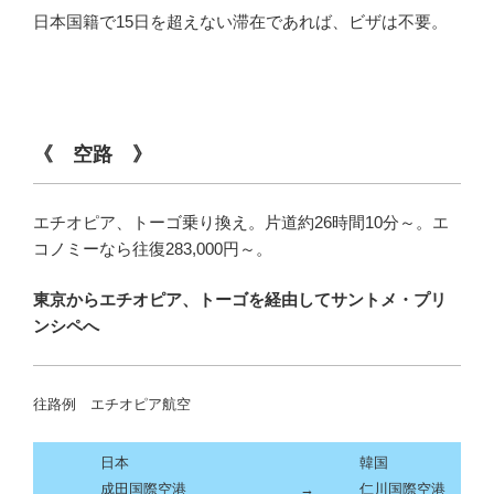
日本国籍で15日を超えない滞在であれば、ビザは不要。
《 空路 》
エチオピア、トーゴ乗り換え。片道約26時間10分～。エ
コノミーなら往復283,000円～。
東京からエチオピア、トーゴを経由してサントメ・プリ
ンシペへ
往路例 エチオピア
航空
日本
韓国
成田国際空港
→
仁川国際空港