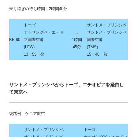
乗り継ぎの待ち時間：2時間40分
トーゴ
サントメ・プリンシペ
ナッサングベ・エード
→
サントメ・プリンシペ
KP 60
マ国際空港
1時間
国際空港
(
LFW
)
45分
(
TMS
)
13：55
発
15：40
着
サントメ・プリンシペからトーゴ、エチオピアを経由し
て東京へ
復路例 ケニア
航空
サントメ・プリンシペ
トーゴ
サントメ・プリンシペ
→
ナッサングベ・エードマ