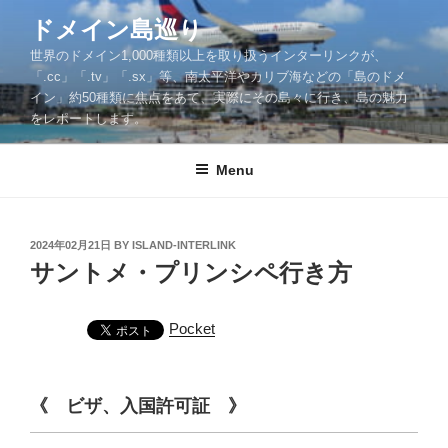
Skip
ドメイン島巡り
to
世界のドメイン1,000種類以上を取り扱うインターリンクが、
content
「.cc」「.tv」「.sx」等、南太平洋やカリブ海などの「島のドメ
イン」約50種類に焦点をあて、実際にその島々に行き、島の魅力
をレポートします。
Menu
POSTED
2024年02月21日
BY
ISLAND-INTERLINK
ON
サントメ・プリンシペ行き方
Pocket
《 ビザ、入国許可証 》