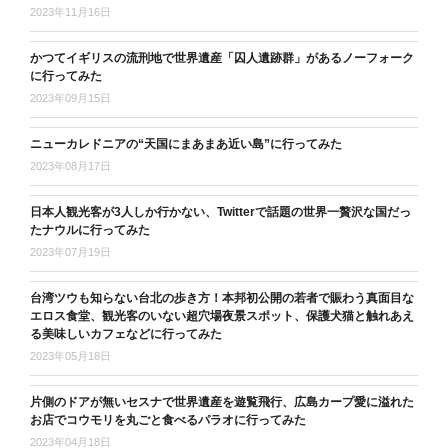
2023年11月16日
かつてイギリスの流刑地で世界遺産「囚人遺跡群」があるノーフォーク
に行ってみた
2023年09月15日
ニューカレドニアの“天国にまあまあ近い島”に行ってみた
2023年08月17日
日本人観光客が3人しか行かない、Twitterで話題の世界一贅沢な国だっ
たナウルに行ってみた
2023年07月19日
台湾ツウも知らない台北の歩き方！本邦初公開の若者で賑わう真面目な
エロス食堂、観光客のいない超穴場夜景スポット、保護犬猫と触れあえ
る美味しいカフェなどに行ってみた
2023年05月18日
片側のドアが無いセスナで世界遺産を遊覧飛行、広島カープ愛に溢れた
お店でコウモリを丸ごと食べるパラオに行ってみた
2023年04月18日