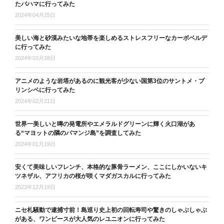
たバハマに行ってみた
2024年04月25日
美しい海と砂漠みたいな地帯を楽しめるストレスフリーなカーボベルデ
に行ってみた
2024年03月28日
アニメのような岩塔があるのに観光客が少ない国第3位のサントメ・プ
リンシペに行ってみた
2024年02月21日
世界一美しいと噂の発電所やエメラルドグリーンに輝く火口湖があ
る“マヨットの隣のパマンジ島”を調査してみた
2024年01月19日
安くて美味しいフレンチ、本格的な豚骨ラーメン、ここにしかいないキ
ツネザル、アフリカの桜が咲くマダガスカルに行ってみた
2023年12月19日
ニセ札騒動で逮捕寸前！島巡り史上初の回転寿司や驚きのしゃぶしゃぶ
がある、ワンピースが大人気のレユニオンに行ってみた