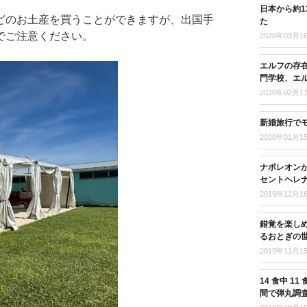
日本から約
どのお土産を買うことができますが、出国手
た
でご注意ください。
2020年03月1
エルフの存
門学校、エ
2020年02月1
新婚旅行で
2020年01月1
ナポレオンが
セントヘレナ
2019年12月1
錯覚を楽し
るおとぎの
2019年11月1
14 食中 
間で弾丸調