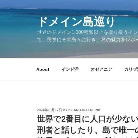
Skip
to
ドメイン島巡り
content
世界のドメイン1,000種類以上を取り扱うイン
て、実際にその島々に行き、島の魅力をレポ
About
インド洋
オセアニア
カリブ
POSTED
2024年10月17日
BY
ISLAND-INTERLINK
ON
世界で2番目に人口が少な
刑者と話したり、島で唯一