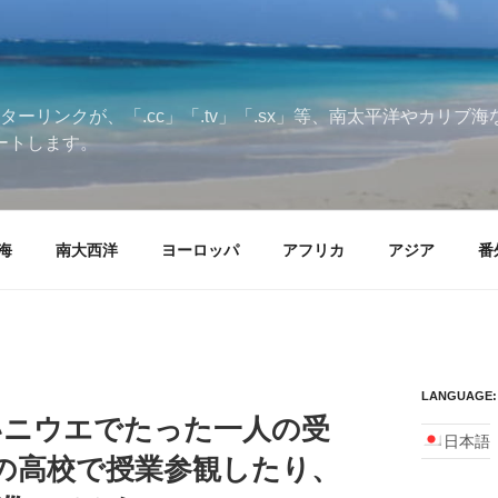
ターリンクが、「.cc」「.tv」「.sx」等、南太平洋やカリ
ートします。
海
南大西洋
ヨーロッパ
アフリカ
アジア
番
LANGUAGE:
いニウエでたった一人の受
日本語
の高校で授業参観したり、