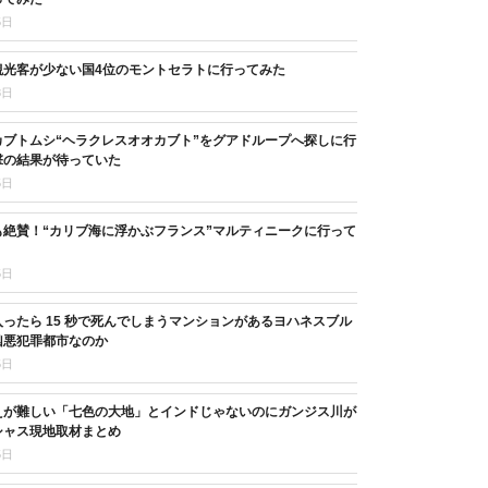
5日
観光客が少ない国4位のモントセラトに行ってみた
8日
カブトムシ“ヘラクレスオオカブト”をグアドループへ探しに行
撃の結果が待っていた
5日
も絶賛！“カリブ海に浮かぶフランス”マルティニークに行って
5日
ったら 15 秒で死んでしまうマンションがあるヨハネスブル
凶悪犯罪都市なのか
5日
えが難しい「七色の大地」とインドじゃないのにガンジス川が
シャス現地取材まとめ
5日