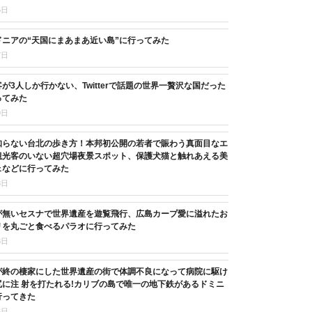
5日
ニアの“天国にまあまあ近い島”に行ってみた
7日
が3人しか行かない、Twitterで話題の世界一贅沢な国だった
ってみた
9日
知らない台北の歩き方！本邦初公開の若者で賑わう真面目なエ
観光客のいない超穴場夜景スポット、保護犬猫と触れあえる美
ェなどに行ってみた
8日
が無いセスナで世界遺産を遊覧飛行、広島カープ愛に溢れたお
リを丸ごと食べるパラオに行ってみた
8日
が終の棲家にした世界遺産の街で体調不良になって病院に駆け
に注 射を打たれる!カリブの島で唯一の地下鉄があるドミニ
行ってきた
6日