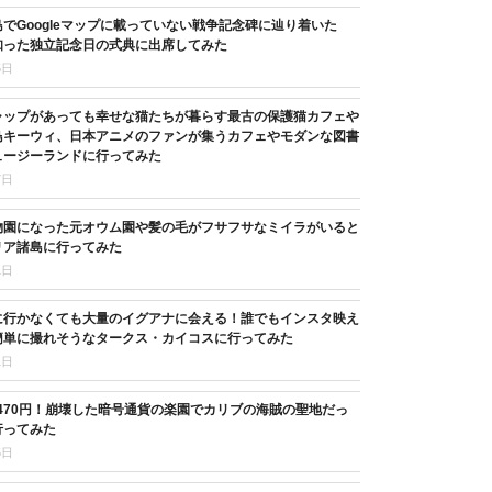
でGoogleマップに載っていない戦争記念碑に辿り着いた
知った独立記念日の式典に出席してみた
5日
ャップがあっても幸せな猫たちが暮らす最古の保護猫カフェや
鳥キーウィ、日本アニメのファンが集うカフェやモダンな図書
ュージーランドに行ってみた
7日
物園になった元オウム園や髪の毛がフサフサなミイラがいると
リア諸島に行ってみた
1日
に行かなくても大量のイグアナに会える！誰でもインスタ映え
簡単に撮れそうなタークス・カイコスに行ってみた
1日
,470円！崩壊した暗号通貨の楽園でカリブの海賊の聖地だっ
行ってみた
5日