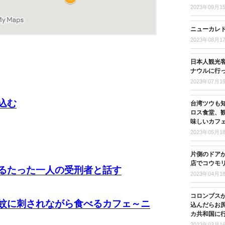
2023年09月1
ニューカレド
2023年08月1
日本人観光客
ナウルに行
2023年07月1
込む
台湾ツウも
ロス食堂、
味しいカフ
2023年05月1
片側のドア
店でコウモ
るたった一人の受刑者と話す
2023年04月1
コロンブス
蚊に刺されながら食べるカフェ～ニ
込んだらお尻
カ共和国に
2023年03月1