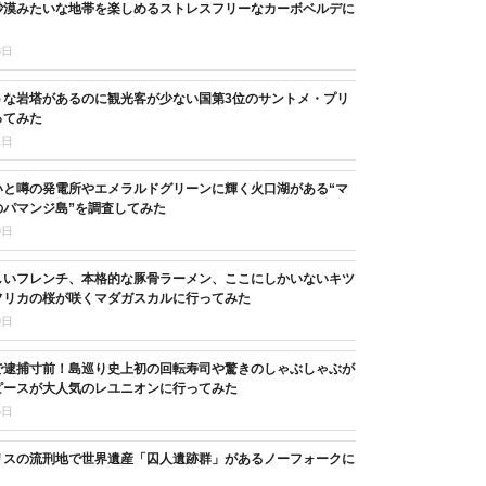
砂漠みたいな地帯を楽しめるストレスフリーなカーボベルデに
8日
うな岩塔があるのに観光客が少ない国第3位のサントメ・プリ
ってみた
1日
いと噂の発電所やエメラルドグリーンに輝く火口湖がある“マ
のパマンジ島”を調査してみた
9日
しいフレンチ、本格的な豚骨ラーメン、ここにしかいないキツ
フリカの桜が咲くマダガスカルに行ってみた
9日
で逮捕寸前！島巡り史上初の回転寿司や驚きのしゃぶしゃぶが
ピースが大人気のレユニオンに行ってみた
6日
リスの流刑地で世界遺産「囚人遺跡群」があるノーフォークに