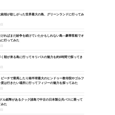
大統領が欲しがった世界最大の島、グリーンランドに行ってみ
6日
なければまだ紛争を続けていたかもしれない島―豪華客船でオ
島に行ってみた
4日
早く朝が来る島に行ってキリバスの魅力を約8時間で探ってき
5日
トビーチで乗馬したり南半球最大のヒンドゥー教寺院やゴルフ
一度は行きたい場所に行ってフィジーの魅力を探ってみた
2日
3ドル紙幣があるクック諸島で中古の日本製公共バスに乗って
てみた
8日