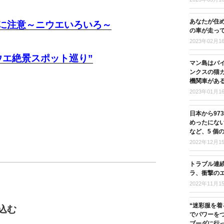
あなたが住
に注意～ニウエいろいろ～
の車が走っ
2023年02月1
ウエ絶景スポット巡り”
マン島はバ
ンクスの猫
機関車があ
2023年01月1
日本から97
めったにな
など、5 個
2022年12月1
トラブル連
ラ、衝撃の
2022年11月1
“迷彩服を着
込む
でパワーを
ブーダに行