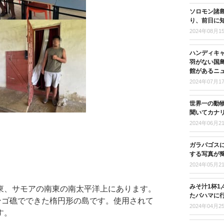
ソロモン諸島
り、前日に
2024年08月1
ハンディキ
羽がない国
館があるニ
2024年07月1
世界一の動
聞いてカナ
2024年06月2
ガラパゴス
する写真が
2024年05月2
みそ汁1杯1
東、サモアの南東の南太平洋上にあります。
たバハマに
ンゴ礁でできた楕円形の島です。使用されて
2024年04月2
す。