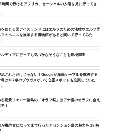
13時間で行けるアフリカ、セーシェルの夕陽を見に行ってき
6日
在を信じる国アイスランドにはエルフのための法律やエルフ専
ルフのペニスを展示する博物館があると聞いて行ってみた
7日
モルディブに行っても気づかなそうなことを現地調査
5日
流されただけじゃない！Googleが海底ケーブルを敷設する
島は187歳のゾウガメがいて心霊スポットも充実していた
6日
める絶景フェロー諸島の「オラフ祭」はアナ雪のオラフに会え
世界？
5日
11 食が機内食になってまで行ったアセンション島の魅力を 18 時
査