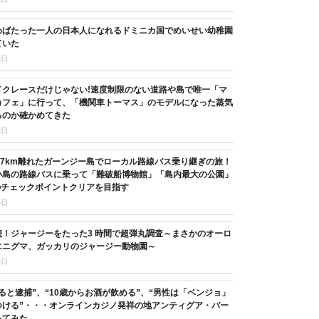
めばたった一人の日本人になれるドミニカ国でめいせい幼稚園
ていた
6日
イクレースだけじゃない!速度制限のない道路や島で唯一「マ
カフェ」に行って、「機関車トーマス」のモデルになった蒸気
るのか確かめてきた
6日
37km離れたガーンジー島でローカル路線バス乗り継ぎの旅！
い島の路線バスに乗って「難破船博物館」「島内最大の公園」
のチェックポイントクリアを目指す
5日
続！ジャージーをたった3 時間で超弾丸調査～まさかのオーロ
エニグマ、ガッカリのジャージー動物園～
5日
ると逮捕”、“10歳からお酒が飲める”、“男性は「ベンジョ」
つける”・・・オンラインカジノ発祥の地アンティグア・バー
ってみた