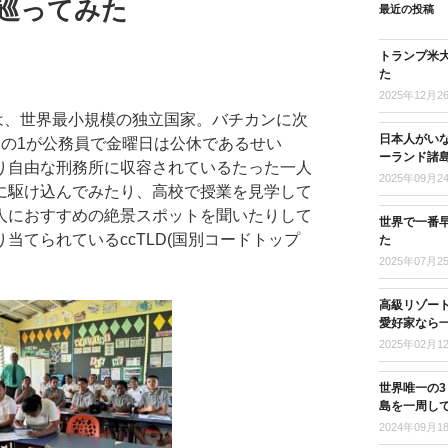
を巡ってみた
最近の投稿
トランプ米
た
2025年12月2
ウエは、世界最小規模の独立国家。バチカンに次
日本人がい
分の1が公務員で金曜日は公休であるせい
ーランド諸
り自由な刑務所に収容されているたった一人
2025年09月2
に駆け込んでみたり、高校で授業を見学して
人におすすめの絶景スポットを聞いたりして
世界で一番
当てられているccTLD(国別コードトップ
た
2025年07月2
高級リゾー
愛好家なら
2025年02月1
世界唯一の
島を一周し
2024年09月1