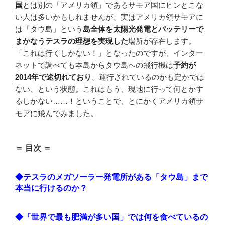
国
とは別の「アメリカ領」であるサモア国にピンとこな
い人は多いかもしれませんが、実はアメリカ領サモアに
は「タウ島」という
島全体を太陽光発電とバッテリーで
まかなうテスラの理想を実現した
場所が存在します。
「これは行くしかない！」となったのですが、インター
ネットで調べても本島からタウ島への飛行機は
予約が
2014年で途切れており
、運行されているのかも定かでは
ない、という状態。これはもう、現地に行って何とかす
るしかない……！ということで、とにかくアメリカ領サ
モアに飛んでみました。
＝ 目次 ＝
◆テスラのメガソーラー発電所がある「タウ島」まで
本当に行けるのか？
◆「世界で最も肥満が多い国」では何を食べているの