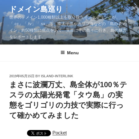
Skip
ドメイン島巡り
to
世界のドメイン1,000種類以上を取り扱うインターリンクが、
content
「.cc」「.tv」「.sx」等、南太平洋やカリブ海などの「島のドメ
イン」約50種類に焦点をあて、実際にその島々に行き、島の魅力
をレポートします。
Menu
POSTED
2019年05月15日
BY
ISLAND-INTERLINK
ON
まさに波瀾万丈、島全体が100％テ
スラの太陽光発電「タウ島」の実
態をゴリゴリの力技で実際に行っ
て確かめてみました
Pocket