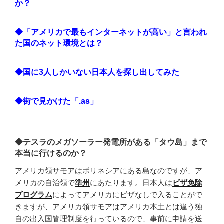
か？
◆「アメリカで最もインターネットが高い」と言われ
た国のネット環境とは？
◆国に3人しかいない日本人を探し出してみた
◆街で見かけた「.as」
◆テスラのメガソーラー発電所がある「タウ島」まで
本当に行けるのか？
アメリカ領サモアはポリネシアにある島なのですが、ア
メリカの自治領で
準州
にあたります。日本人は
ビザ免除
プログラム
によってアメリカにビザなしで入ることがで
きますが、アメリカ領サモアはアメリカ本土とは違う独
自の出入国管理制度を行っているので、事前に申請を送