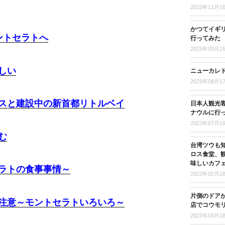
2023年11月1
かつてイギ
ントセラトへ
行ってみた
2023年09月1
しい
ニューカレド
2023年08月1
スと建設中の新首都リトルベイ
日本人観光客
ナウルに行
2023年07月1
む
台湾ツウも
ロス食堂、
味しいカフ
ラトの食事事情～
2023年05月1
片側のドア
注意～モントセラトいろいろ～
店でコウモ
2023年04月1