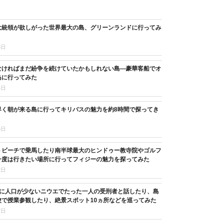
大統領が欲しがった世界最大の島、グリーンランドに行ってみ
6日
なければまだ紛争を続けていたかもしれない島―豪華客船でオ
島に行ってみた
4日
早く朝が来る島に行ってキリバスの魅力を約8時間で探ってき
5日
トビーチで乗馬したり南半球最大のヒンドゥー教寺院やゴルフ
一度は行きたい場所に行ってフィジーの魅力を探ってみた
2日
目に人口が少ないニウエでたった一人の受刑者と話したり、島
校で授業参観したり、絶景スポット10ヵ所などを巡ってみた
7日