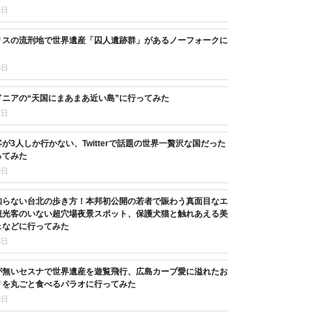
6日
リスの流刑地で世界遺産「囚人遺跡群」があるノーフォークに
5日
ニアの“天国にまあまあ近い島”に行ってみた
7日
が3人しか行かない、Twitterで話題の世界一贅沢な国だった
ってみた
9日
知らない台北の歩き方！本邦初公開の若者で賑わう真面目なエ
観光客のいない超穴場夜景スポット、保護犬猫と触れあえる美
ェなどに行ってみた
8日
が無いセスナで世界遺産を遊覧飛行、広島カープ愛に溢れたお
リを丸ごと食べるパラオに行ってみた
8日