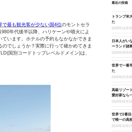
最近の投稿
トランプ米
た
界で最も観光客が少ない国4位
のモントセラ
2025年12月2
1980年代後半以降、ハリケーンや噴火によ
いています。ホテルの予約もなかなかできま
日本人がい
るのでしょうか？実際に行って確かめてきま
ーランド諸
LD(国別コードトップレベルドメイン)は、
2025年09月2
世界で一番
た
2025年07月2
高級リゾー
愛好家なら
2025年02月1
世界で2番
で唯一の高
2024年10月1