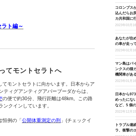
コロンブス
込んだらお尻
カ共和国に
セラト編～
2023年03月1
あなたが住
の車が走っ
2023年02月1
マン島はバ
ンクスの猫
乗ってモントセラトへ
機関車があ
2023年01月1
してモントセラトに向かいます。日本からア
アンティグアンティグアバーブーダからは、
日本から97
空
の便で約30分、飛行距離は48km。この路
めったにな
など、5 個
ランクインしています。
2022年12月1
は恒例の「
公開体重測定の刑
」(チェックイ
トラブル連
ラ、衝撃の