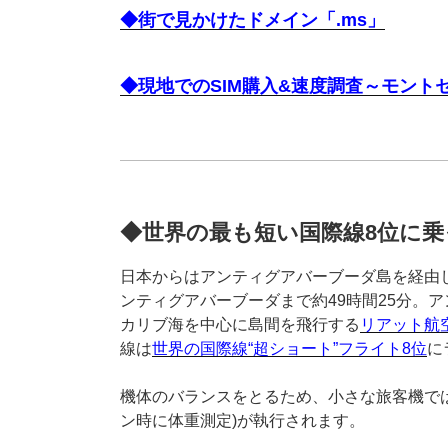
◆街で見かけたドメイン「.ms」
◆現地でのSIM購入&速度調査～モント
◆世界の最も短い国際線8位に
日本からはアンティグアバーブーダ島を経由
ンティグアバーブーダまで約49時間25分。
カリブ海を中心に島間を飛行する
リアット航
線は
世界の国際線“超ショート”フライト8位
に
機体のバランスをとるため、小さな旅客機で
ン時に体重測定)が執行されます。