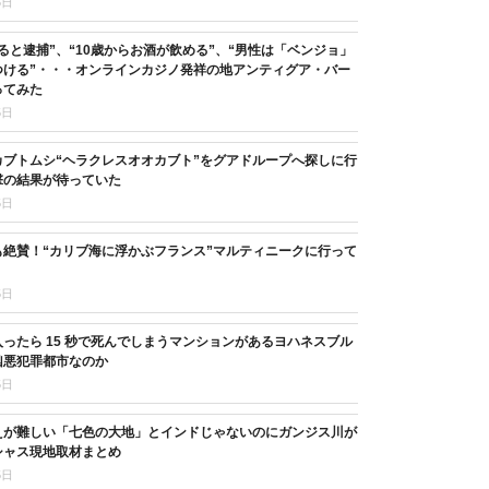
5日
ると逮捕”、“10歳からお酒が飲める”、“男性は「ベンジョ」
つける”・・・オンラインカジノ発祥の地アンティグア・バー
ってみた
5日
カブトムシ“ヘラクレスオオカブト”をグアドループへ探しに行
撃の結果が待っていた
5日
も絶賛！“カリブ海に浮かぶフランス”マルティニークに行って
5日
ったら 15 秒で死んでしまうマンションがあるヨハネスブル
凶悪犯罪都市なのか
5日
えが難しい「七色の大地」とインドじゃないのにガンジス川が
シャス現地取材まとめ
5日