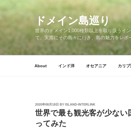
Skip
to
ドメイン島巡り
content
世界のドメイン1,000種類以上を取り扱うイン
て、実際にその島々に行き、島の魅力をレポ
About
インド洋
オセアニア
カリブ
POSTED
2020年08月18日
BY
ISLAND-INTERLINK
ON
世界で最も観光客が少ない
ってみた