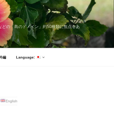
ブ海などの「島のドメイン」約50種類に焦点をあ
外編
Language:
English