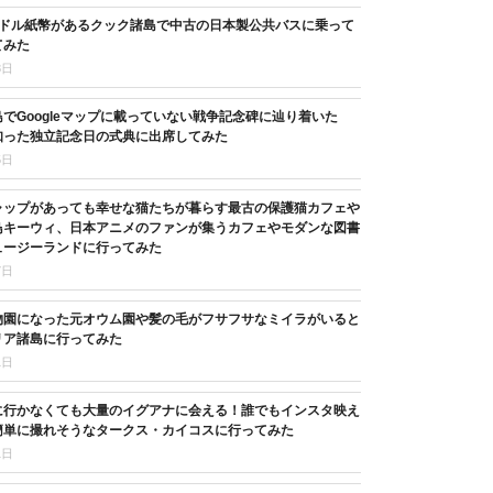
3ドル紙幣があるクック諸島で中古の日本製公共バスに乗って
てみた
8日
でGoogleマップに載っていない戦争記念碑に辿り着いた
知った独立記念日の式典に出席してみた
5日
ャップがあっても幸せな猫たちが暮らす最古の保護猫カフェや
鳥キーウィ、日本アニメのファンが集うカフェやモダンな図書
ュージーランドに行ってみた
7日
物園になった元オウム園や髪の毛がフサフサなミイラがいると
リア諸島に行ってみた
1日
に行かなくても大量のイグアナに会える！誰でもインスタ映え
簡単に撮れそうなタークス・カイコスに行ってみた
1日