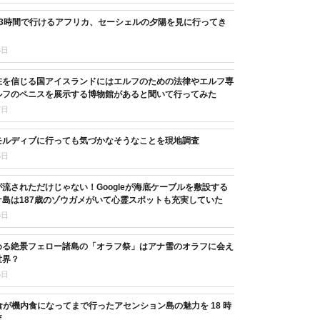
13時間で行けるアフリカ、セーシェルの夕陽を見に行ってき
6日
在を信じる国アイスランドにはエルフのための法律やエルフ専
ルフのペニスを展示する博物館があると聞いて行ってみた
7日
モルディブに行っても気づかなそうなことを現地調査
5日
流されただけじゃない！Googleが海底ケーブルを敷設する
島は187歳のゾウガメがいて心霊スポットも充実していた
6日
める絶景フェロー諸島の「オラフ祭」はアナ雪のオラフに会え
世界？
5日
11 食が機内食になってまで行ったアセンション島の魅力を 18 時
査