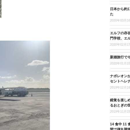
日本から約
た
2020年03月1
。
エルフの存
門学校、エ
2020年02月1
新婚旅行で
2020年01月1
ナポレオンが
セントヘレナ
2019年12月1
錯覚を楽し
るおとぎの
2019年11月1
14 食中 
間で弾丸調