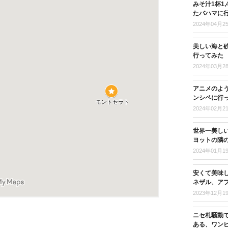
みそ汁1杯1
たバハマに
2024年04月2
美しい海と
行ってみた
2024年03月2
アニメのよ
ンシペに行
2024年02月2
世界一美し
ヨットの隣
2024年01月1
安くて美味
ネザル、ア
2023年12月1
ニセ札騒動
ある、ワン