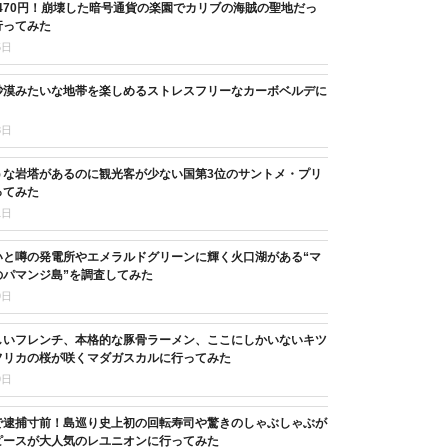
,470円！崩壊した暗号通貨の楽園でカリブの海賊の聖地だっ
行ってみた
5日
砂漠みたいな地帯を楽しめるストレスフリーなカーボベルデに
8日
うな岩塔があるのに観光客が少ない国第3位のサントメ・プリ
ってみた
1日
いと噂の発電所やエメラルドグリーンに輝く火口湖がある“マ
のパマンジ島”を調査してみた
9日
しいフレンチ、本格的な豚骨ラーメン、ここにしかいないキツ
フリカの桜が咲くマダガスカルに行ってみた
9日
で逮捕寸前！島巡り史上初の回転寿司や驚きのしゃぶしゃぶが
ピースが大人気のレユニオンに行ってみた