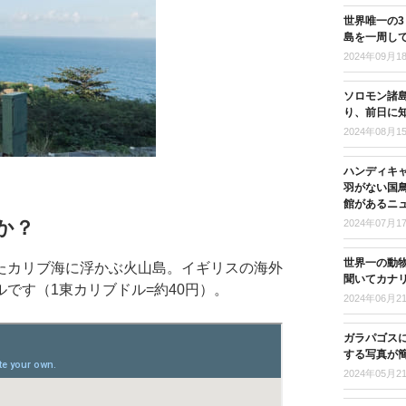
世界唯一の
島を一周し
2024年09月1
ソロモン諸島
り、前日に
2024年08月1
ハンディキ
羽がない国
館があるニ
か？
2024年07月1
世界一の動
たカリブ海に浮かぶ火山島。イギリスの海外
聞いてカナ
です（1東カリブドル=約40円）。
2024年06月2
ガラパゴス
する写真が
2024年05月2