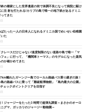
が終の棲家にした世界遺産の街で体調不良になって病院に駆け
に注 射を打たれる!カリブの島で唯一の地下鉄があるドミニ
行ってきた
6日
めばたった一人の日本人になれるドミニカ国でめいせい幼稚園
ていた
6日
イクレースだけじゃない!速度制限のない道路や島で唯一「マ
カフェ」に行って、「機関車トーマス」のモデルになった蒸気
るのか確かめてきた
6日
37km離れたガーンジー島でローカル路線バス乗り継ぎの旅！
い島の路線バスに乗って「難破船博物館」「島内最大の公園」
のチェックポイントクリアを目指す
5日
続！ジャージーをたった3 時間で超弾丸調査～まさかのオーロ
エニグマ、ガッカリのジャージー動物園～