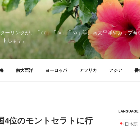
ターリンクが、「.cc」「.tv」「.sx」等、南太平洋やカリ
ートします。
海
南大西洋
ヨーロッパ
アフリカ
アジア
番
LANGUAGE:
国4位のモントセラトに行
日本語