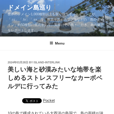
Skip
ドメイン島巡り
to
世界のドメイン1,000種類以上を取り扱うインターリンクが、
content
「.cc」「.tv」「.sx」等、南太平洋やカリブ海などの「島のドメ
イン」約50種類に焦点をあて、実際にその島々に行き、島の魅力
をレポートします。
Menu
POSTED
2024年03月28日
BY
ISLAND-INTERLINK
ON
美しい海と砂漠みたいな地帯を楽
しめるストレスフリーなカーボベ
ルデに行ってみた
Pocket
10の島で構成されている大西洋の島国で、島の面積が滋