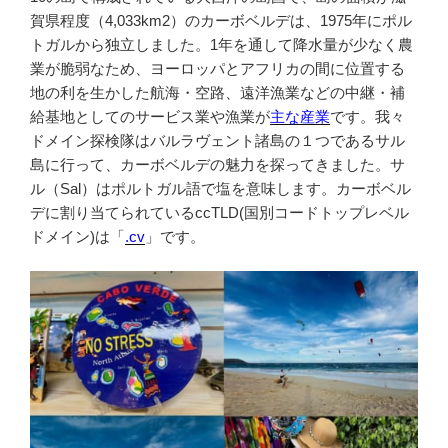
賀県程度（4,033km2）のカーボベルデは、1975年にポル
トガルから独立しました。1年を通して降水量が少なく農
業が脆弱なため、ヨーロッパとアフリカの間に位置する
地の利を生かした航海・空路、遠洋漁業などの中継・補
給基地としてのサービス業や漁業が
主な産業
です。我々
ドメイン探検隊はバルラヴェント諸島の１つであるサル
島に行って、カーボベルデの魅力を探ってきました。サ
ル（Sal）はポルトガル語で塩を意味します。カーボベル
デに割り当てられているccTLD(国別コードトップレベル
ドメイン)は「
.cv
」です。