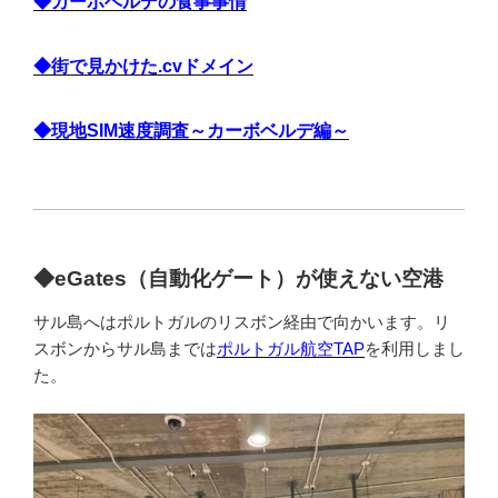
◆カーボベルデの食事事情
◆街で見かけた.cvドメイン
◆現地SIM速度調査～カーボベルデ編～
◆
eGates（自動化ゲート）が使えない空港
サル島へはポルトガルのリスボン経由で向かいます。リ
スボンからサル島までは
ポルトガル航空TAP
を利用しまし
た。