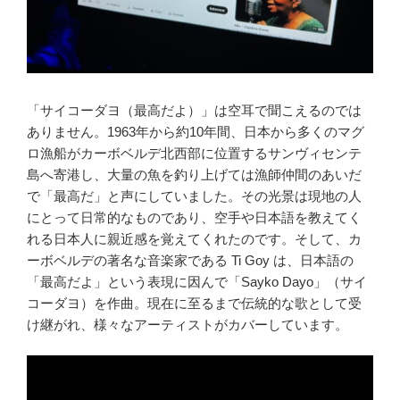
「サイコーダヨ（最高だよ）」は空耳で聞こえるのでは
ありません。1963年から約10年間、日本から多くのマグ
ロ漁船がカーボベルデ北西部に位置するサンヴィセンテ
島へ寄港し、大量の魚を釣り上げては漁師仲間のあいだ
で「最高だ」と声にしていました。その光景は現地の人
にとって日常的なものであり、空手や日本語を教えてく
れる日本人に親近感を覚えてくれたのです。そして、カ
ーボベルデの著名な音楽家である Ti Goy は、日本語の
「最高だよ」という表現に因んで「Sayko Dayo」（サイ
コーダヨ）を作曲。現在に至るまで伝統的な歌として受
け継がれ、様々なアーティストがカバーしています。