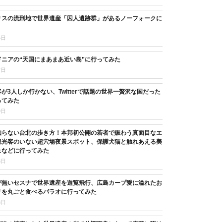
リスの流刑地で世界遺産「囚人遺跡群」があるノーフォークに
5日
ニアの“天国にまあまあ近い島”に行ってみた
7日
が3人しか行かない、Twitterで話題の世界一贅沢な国だった
ってみた
9日
知らない台北の歩き方！本邦初公開の若者で賑わう真面目なエ
観光客のいない超穴場夜景スポット、保護犬猫と触れあえる美
ェなどに行ってみた
8日
が無いセスナで世界遺産を遊覧飛行、広島カープ愛に溢れたお
リを丸ごと食べるパラオに行ってみた
8日