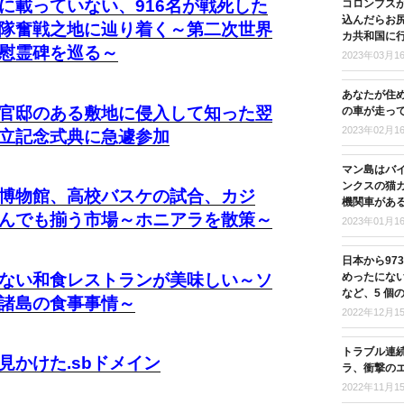
に載っていない、916名が戦死した
コロンブス
込んだらお尻
隊奮戦之地に辿り着く～第二次世界
カ共和国に
慰霊碑を巡る～
2023年03月1
あなたが住
官邸のある敷地に侵入して知った翌
の車が走っ
2023年02月1
立記念式典に急遽参加
マン島はバ
ンクスの猫
博物館、高校バスケの試合、カジ
機関車があ
んでも揃う市場～ホニアラを散策～
2023年01月1
日本から97
めったにな
ない和食レストランが美味しい～ソ
など、5 個
諸島の食事事情～
2022年12月1
トラブル連
見かけた.sbドメイン
ラ、衝撃の
2022年11月1