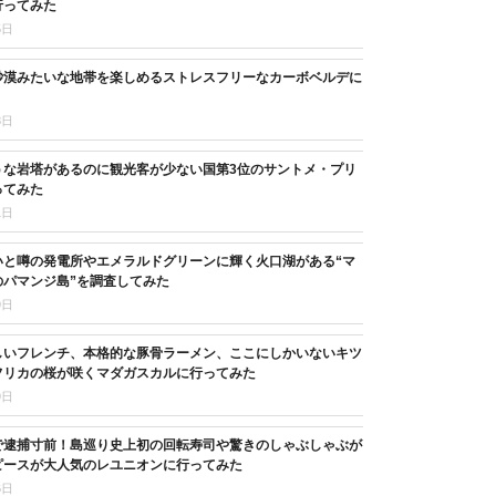
行ってみた
5日
砂漠みたいな地帯を楽しめるストレスフリーなカーボベルデに
8日
うな岩塔があるのに観光客が少ない国第3位のサントメ・プリ
ってみた
1日
いと噂の発電所やエメラルドグリーンに輝く火口湖がある“マ
のパマンジ島”を調査してみた
9日
しいフレンチ、本格的な豚骨ラーメン、ここにしかいないキツ
フリカの桜が咲くマダガスカルに行ってみた
9日
で逮捕寸前！島巡り史上初の回転寿司や驚きのしゃぶしゃぶが
ピースが大人気のレユニオンに行ってみた
6日