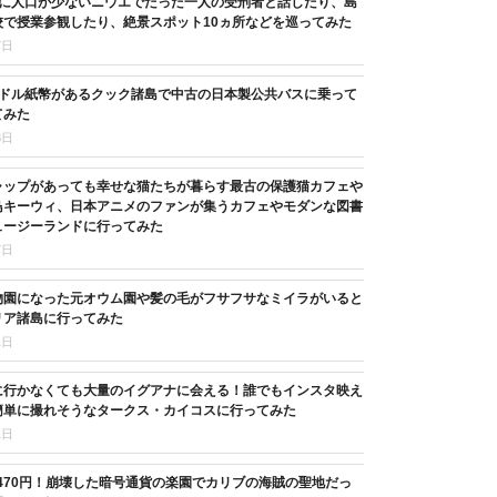
目に人口が少ないニウエでたった一人の受刑者と話したり、島
校で授業参観したり、絶景スポット10ヵ所などを巡ってみた
7日
3ドル紙幣があるクック諸島で中古の日本製公共バスに乗って
てみた
8日
ャップがあっても幸せな猫たちが暮らす最古の保護猫カフェや
鳥キーウィ、日本アニメのファンが集うカフェやモダンな図書
ュージーランドに行ってみた
7日
物園になった元オウム園や髪の毛がフサフサなミイラがいると
リア諸島に行ってみた
1日
に行かなくても大量のイグアナに会える！誰でもインスタ映え
簡単に撮れそうなタークス・カイコスに行ってみた
1日
,470円！崩壊した暗号通貨の楽園でカリブの海賊の聖地だっ