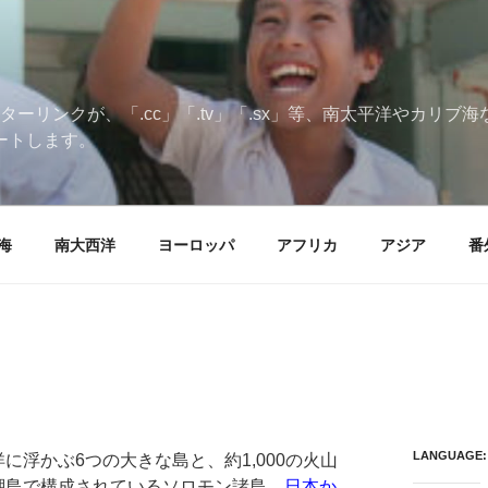
ターリンクが、「.cc」「.tv」「.sx」等、南太平洋やカリ
ートします。
海
南大西洋
ヨーロッパ
アフリカ
アジア
番
LANGUAGE:
に浮かぶ6つの大きな島と、約1,000の火山
瑚島で構成されているソロモン諸島。
日本か