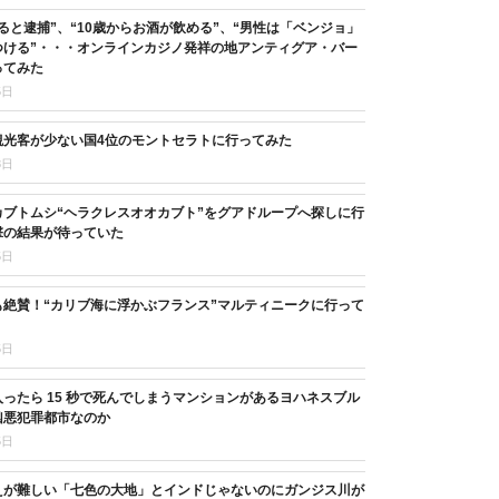
ると逮捕”、“10歳からお酒が飲める”、“男性は「ベンジョ」
つける”・・・オンラインカジノ発祥の地アンティグア・バー
ってみた
5日
観光客が少ない国4位のモントセラトに行ってみた
8日
カブトムシ“ヘラクレスオオカブト”をグアドループへ探しに行
撃の結果が待っていた
5日
も絶賛！“カリブ海に浮かぶフランス”マルティニークに行って
5日
ったら 15 秒で死んでしまうマンションがあるヨハネスブル
凶悪犯罪都市なのか
5日
えが難しい「七色の大地」とインドじゃないのにガンジス川が