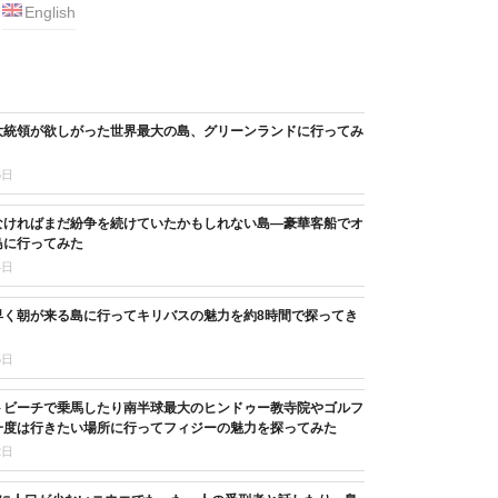
English
大統領が欲しがった世界最大の島、グリーンランドに行ってみ
6日
なければまだ紛争を続けていたかもしれない島―豪華客船でオ
島に行ってみた
4日
早く朝が来る島に行ってキリバスの魅力を約8時間で探ってき
5日
トビーチで乗馬したり南半球最大のヒンドゥー教寺院やゴルフ
一度は行きたい場所に行ってフィジーの魅力を探ってみた
2日