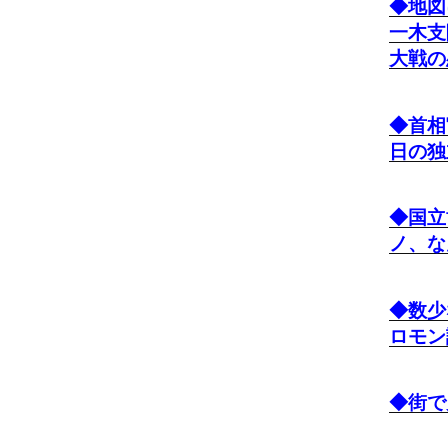
◆地図
一木支
大戦の
◆首相
日の独
◆国立
ノ、な
◆数少
ロモン
◆街で