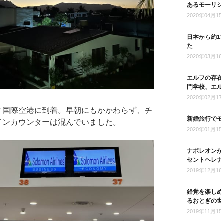
あるモーリ
2020年04月1
日本から約
た
2020年03月1
エルフの存
門学校、エ
2020年02月1
ィ国際空港に到着。早朝にもかかわらず、チ
新婚旅行で
インカウンターは混んでいました。
2020年01月1
ナポレオンが
セントヘレナ
2019年12月1
錯覚を楽し
るおとぎの
2019年11月1