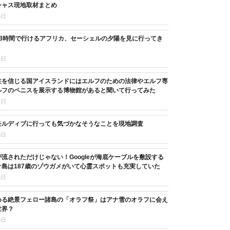
シャス現地取材まとめ
5日
13時間で行けるアフリカ、セーシェルの夕陽を見に行ってき
6日
在を信じる国アイスランドにはエルフのための法律やエルフ専
ルフのペニスを展示する博物館があると聞いて行ってみた
7日
モルディブに行っても気づかなそうなことを現地調査
5日
流されただけじゃない！Googleが海底ケーブルを敷設する
島は187歳のゾウガメがいて心霊スポットも充実していた
6日
める絶景フェロー諸島の「オラフ祭」はアナ雪のオラフに会え
世界？
5日