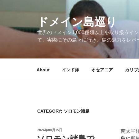
Skip
to
ドメイン島巡り
content
世界のドメイン1,000種類以上を取り扱うイン
て、実際にその島々に行き、島の魅力をレポ
About
インド洋
オセアニア
カリブ
CATEGORY: ソロモン諸島
POSTED
2024年08月15日
南太平洋
ON
ソロモン諸島で
島や珊