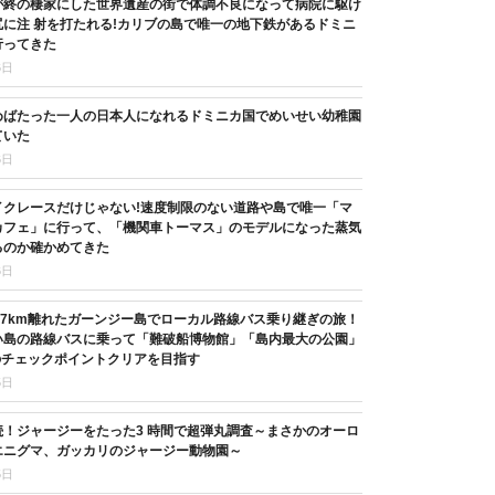
が終の棲家にした世界遺産の街で体調不良になって病院に駆け
に注 射を打たれる!カリブの島で唯一の地下鉄があるドミニ
行ってきた
6日
めばたった一人の日本人になれるドミニカ国でめいせい幼稚園
ていた
6日
イクレースだけじゃない!速度制限のない道路や島で唯一「マ
カフェ」に行って、「機関車トーマス」のモデルになった蒸気
るのか確かめてきた
6日
37km離れたガーンジー島でローカル路線バス乗り継ぎの旅！
い島の路線バスに乗って「難破船博物館」「島内最大の公園」
のチェックポイントクリアを目指す
5日
続！ジャージーをたった3 時間で超弾丸調査～まさかのオーロ
エニグマ、ガッカリのジャージー動物園～
5日