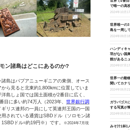
世界で2番
で唯一の高
2024年10月1
世界唯一の
島を一周し
2024年09月1
ハンディキ
羽がない国
館があるニ
モン諸島はどこにあるのか?
2024年07月1
世界一の動
ン諸島はパプアニューギニアの東側、オース
聞いてカナ
から見ると北東約1,800kmに位置していま
2024年06月2
平洋島しょ国では国土面積が2番目に広く、
番目に多い約74万人（2023年、
世界銀行調
ガラパゴス
する写真が
イギリス連邦の一員にして英連邦王国の一国
2024年05月2
使用されている通貨はSBDドル（ソロモン諸
1SBDドル=約19円※）です。
※2024年7月現
みそ汁1杯1