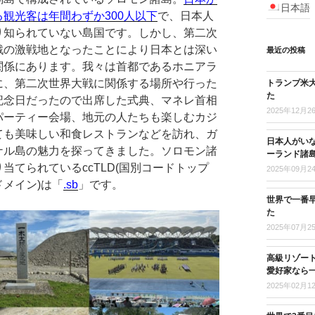
日本語
る観光客は年間わずか300人以下
で、日本人
り知られていない島国です。しかし、第二次
戦の激戦地となったことにより日本とは深い
最近の投稿
関係にあります。我々は首都であるホニアラ
に、第二次世界大戦に関係する場所や行った
トランプ米
た
記念日だったので出席した式典、マネレ首相
2025年12月2
パーティー会場、地元の人たちも楽しむカジ
ても美味しい和食レストランなどを訪れ、ガ
日本人がい
ナル島の魅力を探ってきました。ソロモン諸
ーランド諸
当てられているccTLD(国別コードトップ
2025年09月2
ドメイン)は「
.sb
」です。
世界で一番
た
2025年07月2
高級リゾー
愛好家なら
2025年02月1