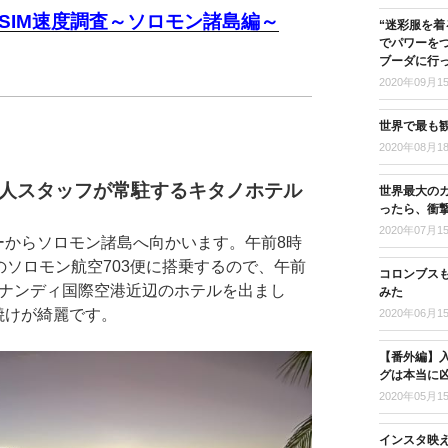
SIM速度調査～ソロモン諸島編～
“迷彩服を着
でパワーを
ブーダに行
2020年09月1
世界で最も
2020年08月1
人スタッフが常駐するキタノホテル
世界最大の
ったら、衝
2020年07月1
ーからソロモン諸島へ向かいます。午前8時
のソロモン航空703便に搭乗するので、午前
コロンブス
にナンディ国際空港近辺のホテルを出まし
みた
焼けが綺麗です。
2020年06月1
【番外編】入
グは本当に
2020年05月1
インスタ映