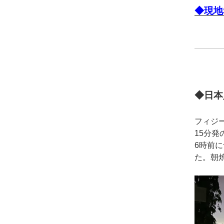
◆現地
◆日本
フィジ
15分発
6時前
た。朝