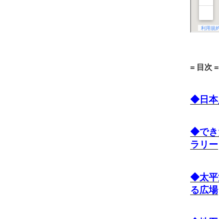
= 目次 =
◆日本
◆でき
ラリー
◆太平
る広場