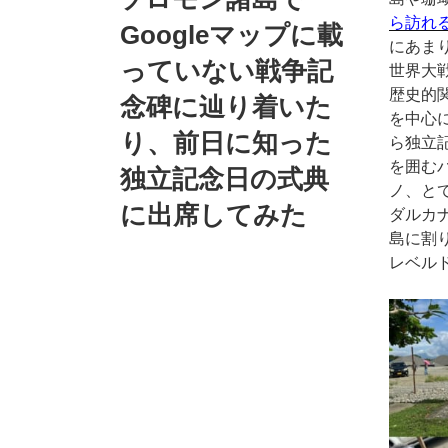
ら訪れ
Googleマップに載
にあま
っていない戦争記
世界大
歴史的
念碑に辿り着いた
を中心
り、前日に知った
ら独立
を囲む
独立記念日の式典
ノ、と
に出席してみた
ダルカ
島に割り
レベル