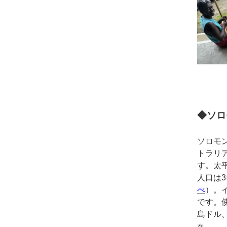
◆ソロ
ソロモ
トラリア
す。太
人口は3
べ
）。
です。
島ドル、
在