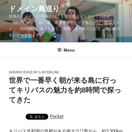
Skip
ドメイン島巡り
to
世界のドメイン1,000種類以上を取り扱うインターリンクが、
content
「.cc」「.tv」「.sx」等、南太平洋やカリブ海などの「島のドメ
イン」約50種類に焦点をあて、実際にその島々に行き、島の魅力
をレポートします。
Menu
POSTED
2025年07月25日
BY
1-INTERLINK
ON
世界で一番早く朝が来る島に行っ
てキリバスの魅力を約8時間で探っ
てきた
Pocket
キリバス共和国の首都がある南タラワ島から、約3,300km