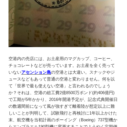
空港内の売店には、お土産用のマグカップ、コーヒー、
チョコレートなどが売っています。お土産を全く売って
いない
アセンション島
の空港とは大違い。スナックやジ
ュースなどもあって普通の空港と変わりません。何を以
て「世界で最も使えない空港」と言われるのでしょう
か？それは、空港の総工費2億8500万ポンド(約406億円)
で工期が5年かかり、2016年開港予定が、記念式典開催日
の数週間前になって風が強すぎて離着陸が想定以上に難
しいことが判明して、試験飛行と再検討に1年以上かけた
末、航空機を当初計画のボーイング（Boeing）737型機か
らエンブラエル190型機に変更することでようやく定期便