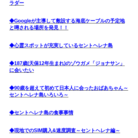
ラダー
◆Googleが主導して敷設する海底ケーブルの予定地
と噂される場所を発見！！
◆心霊スポットが充実しているセントヘレナ島
◆187歳(天保12年生まれ)のゾウガメ「ジョナサン」
に会いたい
◆90歳を超えて初めて日本人に会ったおばあちゃん～
セントヘレナ島いろいろ～
◆セントヘレナ島の食事事情
◆現地でのSIM購入&速度調査～セントヘレナ編～