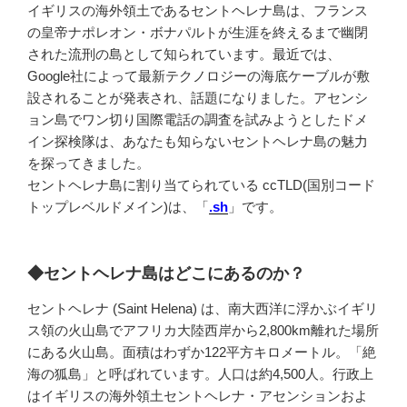
イギリスの海外領土であるセントヘレナ島は、フランス
の皇帝ナポレオン・ボナパルトが生涯を終えるまで幽閉
された流刑の島として知られています。最近では、
Google社によって最新テクノロジーの海底ケーブルが敷
設されることが発表され、話題になりました。アセンシ
ョン島でワン切り国際電話の調査を試みようとしたドメ
イン探検隊は、あなたも知らないセントヘレナ島の魅力
を探ってきました。
セントヘレナ島に割り当てられている ccTLD(国別コード
トップレベルドメイン)は、「
.sh
」です。
◆セントヘレナ島はどこにあるのか？
セントヘレナ (Saint Helena) は、南大西洋に浮かぶイギリ
ス領の火山島でアフリカ大陸西岸から2,800km離れた場所
にある火山島。面積はわずか122平方キロメートル。「絶
海の狐島」と呼ばれています。人口は約4,500人。行政上
はイギリスの海外領土セントヘレナ・アセンションおよ