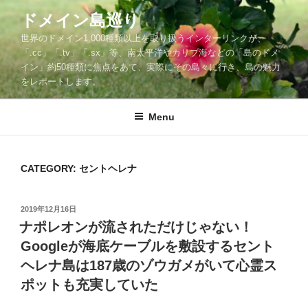
Skip
ドメイン島巡り
to
世界のドメイン1,000種類以上を取り扱うインターリンクが、
content
「.cc」「.tv」「.sx」等、南太平洋やカリブ海などの「島のドメ
イン」約50種類に焦点をあて、実際にその島々に行き、島の魅力
をレポートします。
Menu
CATEGORY: セントヘレナ
POSTED
2019年12月16日
ON
ナポレオンが流されただけじゃない！
Googleが海底ケーブルを敷設するセント
ヘレナ島は187歳のゾウガメがいて心霊ス
ポットも充実していた