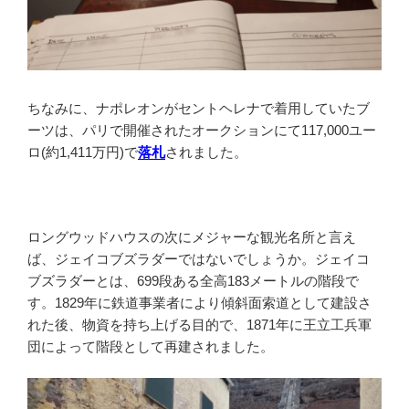
ちなみに、ナポレオンがセントヘレナで着用していたブ
ーツは、パリで開催されたオークションにて117,000ユー
ロ(約1,411万円)で
落札
されました。
ロングウッドハウスの次にメジャーな観光名所と言え
ば、ジェイコブズラダーではないでしょうか。ジェイコ
ブズラダーとは、699段ある全高183メートルの階段で
す。1829年に鉄道事業者により傾斜面索道として建設さ
れた後、物資を持ち上げる目的で、1871年に王立工兵軍
団によって階段として再建されました。