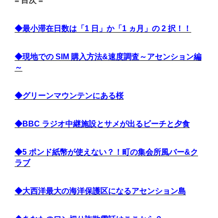
= 目次 =
◆最小滞在日数は「1 日」か「1 ヵ月」の 2 択！！
◆現地での SIM 購入方法&速度調査～アセンション編
～
◆グリーンマウンテンにある桜
◆BBC ラジオ中継施設とサメが出るビーチと夕食
◆5 ポンド紙幣が使えない？！町の集会所風バー&ク
ラブ
◆大西洋最大の海洋保護区になるアセンション島