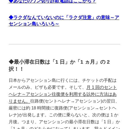
◆あなたのワン切り詐欺電話はここから？
◆ラクダなんていないのに「ラクダ注意」の意味～ア
センション島いろいろ～
◆最小滞在日数は「1 日」か「1 ヵ月」の 2
択！！
日本からアセンション島に行くには、チケットの手配は
メールのみ、ビザも必要です。そして、
月 1 回のセント
ヘレナ～アセンション往復便を利用する以外に方法はあ
りません。
往路便(セントヘレナ→アセンション)の翌日、
厳密には約 18 時間後に復路便(アセンション→セントヘ
レナ)が出発します。この便に乗らないと、次の便は 1 か
月後。つまり、アセンションの最小滞在日数は「1 日」か
「1 ヵ月」のどちらかになってしまいます。我々ドメイン