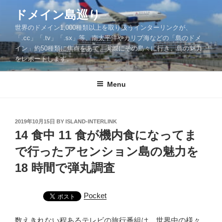
Skip
ドメイン島巡り
to
世界のドメイン1,000種類以上を取り扱うインターリンクが、
content
「.cc」「.tv」「.sx」等、南太平洋やカリブ海などの「島のドメ
イン」約50種類に焦点をあて、実際にその島々に行き、島の魅力
をレポートします。
Menu
POSTED
2019年10月15日
BY
ISLAND-INTERLINK
ON
14 食中 11 食が機内食になってま
で行ったアセンション島の魅力を
18 時間で弾丸調査
Pocket
数えきれない程あるテレビの旅行番組は、世界中の様々