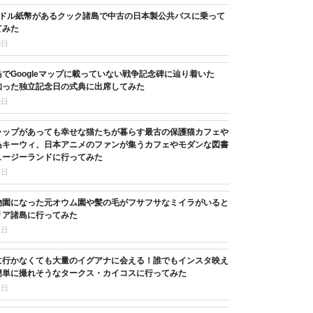
3ドル紙幣があるクック諸島で中古の日本製公共バスに乗って
てみた
8日
でGoogleマップに載っていない戦争記念碑に辿り着いた
知った独立記念日の式典に出席してみた
5日
ャップがあっても幸せな猫たちが暮らす最古の保護猫カフェや
鳥キーウィ、日本アニメのファンが集うカフェやモダンな図書
ュージーランドに行ってみた
7日
物園になった元オウム園や髪の毛がフサフサなミイラがいると
リア諸島に行ってみた
1日
に行かなくても大量のイグアナに会える！誰でもインスタ映え
簡単に撮れそうなタークス・カイコスに行ってみた
1日