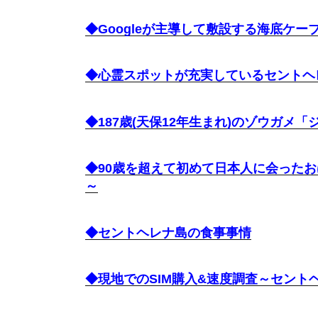
◆Googleが主導して敷設する海底ケ
◆心霊スポットが充実しているセントヘ
◆187歳(天保12年生まれ)のゾウガメ
◆90歳を超えて初めて日本人に会った
～
◆セントヘレナ島の食事事情
◆現地でのSIM購入&速度調査～セント