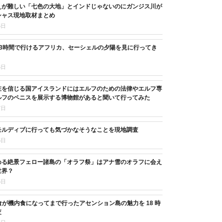
えが難しい「七色の大地」とインドじゃないのにガンジス川が
シャス現地取材まとめ
5日
13時間で行けるアフリカ、セーシェルの夕陽を見に行ってき
6日
在を信じる国アイスランドにはエルフのための法律やエルフ専
ルフのペニスを展示する博物館があると聞いて行ってみた
7日
モルディブに行っても気づかなそうなことを現地調査
5日
める絶景フェロー諸島の「オラフ祭」はアナ雪のオラフに会え
世界？
5日
11 食が機内食になってまで行ったアセンション島の魅力を 18 時
査