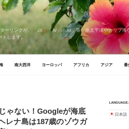
ターリンクが、「.cc」「.tv」「.sx」等、南太平洋やカリ
ートします。
海
南大西洋
ヨーロッパ
アフリカ
アジア
番
LANGUAGE:
ゃない！Googleが海底
日本語
ヘレナ島は187歳のゾウガ