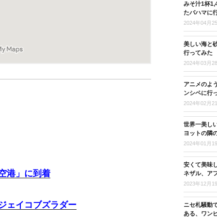
みそ汁1杯1
たバハマに
2024年04月2
美しい海と
行ってみた
2024年03月2
アニメのよ
ンシペに行
2024年02月2
世界一美し
ヨットの隣
2024年01月1
安くて美味
空港」に到着
ネザル、ア
2023年12月1
ジェイコブズラダー
ニセ札騒動
ある、ワン