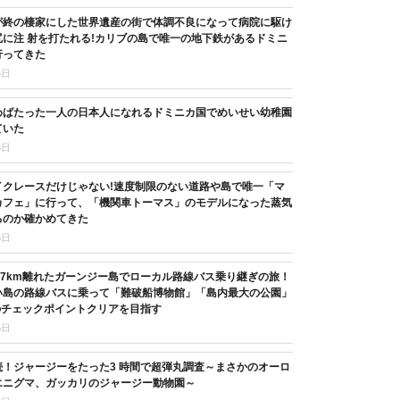
が終の棲家にした世界遺産の街で体調不良になって病院に駆け
に注 射を打たれる!カリブの島で唯一の地下鉄があるドミニ
行ってきた
6日
めばたった一人の日本人になれるドミニカ国でめいせい幼稚園
ていた
6日
イクレースだけじゃない!速度制限のない道路や島で唯一「マ
カフェ」に行って、「機関車トーマス」のモデルになった蒸気
るのか確かめてきた
6日
37km離れたガーンジー島でローカル路線バス乗り継ぎの旅！
い島の路線バスに乗って「難破船博物館」「島内最大の公園」
のチェックポイントクリアを目指す
5日
続！ジャージーをたった3 時間で超弾丸調査～まさかのオーロ
エニグマ、ガッカリのジャージー動物園～