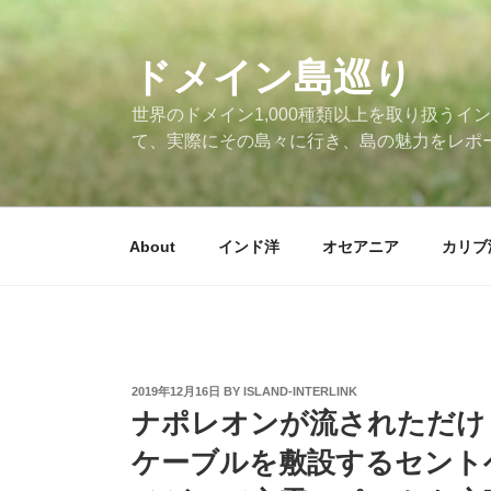
Skip
to
ドメイン島巡り
content
世界のドメイン1,000種類以上を取り扱うイン
て、実際にその島々に行き、島の魅力をレポ
About
インド洋
オセアニア
カリブ
POSTED
2019年12月16日
BY
ISLAND-INTERLINK
ON
ナポレオンが流されただけじ
ケーブルを敷設するセント