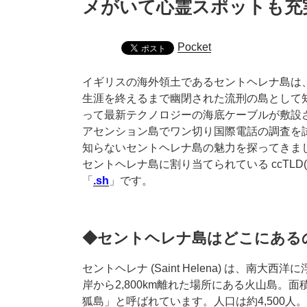
メがいて心霊スポットも充
Pocket
イギリスの海外領土であるセントヘレナ島は
生涯を終えるまで幽閉された流刑の島として知
って最新テクノロジーの海底ケーブルが敷設
アセンション島でワン切り国際電話の調査を
知らないセントヘレナ島の魅力を探ってきま
セントヘレナ島に割り当てられている ccTL
「
.sh
」です。
◆セントヘレナ島はどこにある
セントヘレナ (Saint Helena) は、南
岸から2,800km離れた場所にある火山島。
狐島」と呼ばれています。人口は約4,500