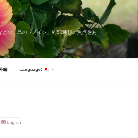
ブ海などの「島のドメイン」約50種類に焦点をあ
外編
Language:
English