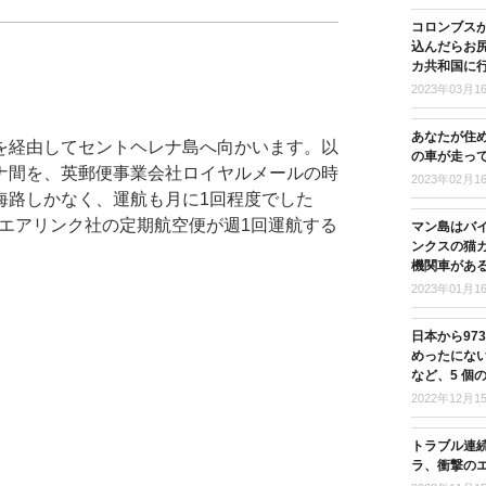
コロンブス
込んだらお尻
カ共和国に
2023年03月1
あなたが住
を経由してセントヘレナ島へ向かいます。以
の車が走っ
ナ間を、英郵便事業会社ロイヤルメールの時
2023年02月1
行く海路しかなく、運航も月に1回程度でした
らエアリンク社の定期航空便が週1回運航する
マン島はバ
ンクスの猫
機関車があ
2023年01月1
日本から97
めったにな
など、5 個
2022年12月1
トラブル連
ラ、衝撃の