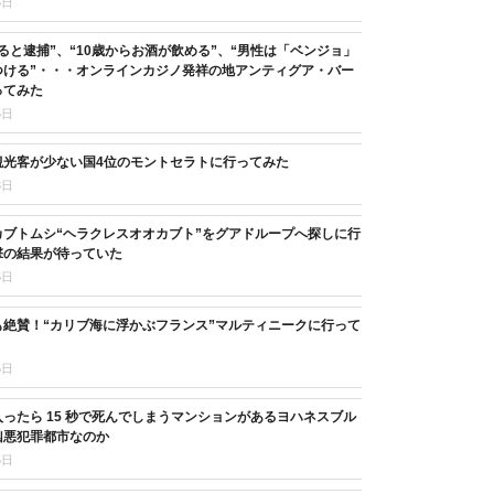
5日
ると逮捕”、“10歳からお酒が飲める”、“男性は「ベンジョ」
つける”・・・オンラインカジノ発祥の地アンティグア・バー
ってみた
5日
観光客が少ない国4位のモントセラトに行ってみた
8日
カブトムシ“ヘラクレスオオカブト”をグアドループへ探しに行
撃の結果が待っていた
5日
も絶賛！“カリブ海に浮かぶフランス”マルティニークに行って
5日
ったら 15 秒で死んでしまうマンションがあるヨハネスブル
凶悪犯罪都市なのか
5日