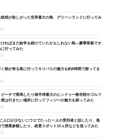
大統領が欲しがった世界最大の島、グリーンランドに行ってみ
6日
なければまだ紛争を続けていたかもしれない島―豪華客船でオ
島に行ってみた
4日
早く朝が来る島に行ってキリバスの魅力を約8時間で探ってき
5日
トビーチで乗馬したり南半球最大のヒンドゥー教寺院やゴルフ
一度は行きたい場所に行ってフィジーの魅力を探ってみた
2日
目に人口が少ないニウエでたった一人の受刑者と話したり、島
校で授業参観したり、絶景スポット10ヵ所などを巡ってみた
7日