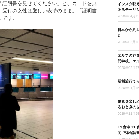
「証明書を見せてください」と、カードを無
インスタ映
あるモーリ
、受付の女性は厳しい表情のまま。「証明書
2020年04月1
りです。
日本から約
た
2020年03月1
エルフの存
門学校、エ
2020年02月1
新婚旅行で
2020年01月1
錯覚を楽し
るおとぎの
2019年11月1
14 食中 
間で弾丸調