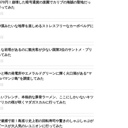
,470円！崩壊した暗号通貨の楽園でカリブの海賊の聖地だっ
行ってみた
5日
砂漠みたいな地帯を楽しめるストレスフリーなカーボベルデに
8日
うな岩塔があるのに観光客が少ない国第3位のサントメ・プリ
ってみた
1日
いと噂の発電所やエメラルドグリーンに輝く火口湖がある“マ
のパマンジ島”を調査してみた
9日
しいフレンチ、本格的な豚骨ラーメン、ここにしかいないキツ
フリカの桜が咲くマダガスカルに行ってみた
9日
で逮捕寸前！島巡り史上初の回転寿司や驚きのしゃぶしゃぶが
ピースが大人気のレユニオンに行ってみた