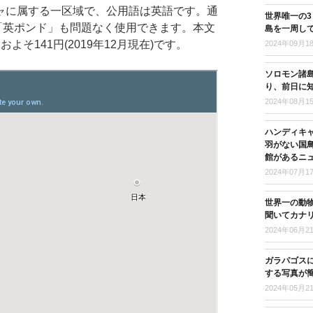
ャに属する一区域で、公用語は英語です。通
世界唯一の
、「英ポンド」も問題なく使用できます。本文
島を一周し
そ141円(2019年12月現在)です。
2024年09月1
ソロモン諸島
り、前日に
2024年08月1
ハンディキ
羽がない国
館があるニ
2024年07月1
世界一の動
聞いてカナ
2024年06月2
ガラパゴス
する写真が
2024年05月2