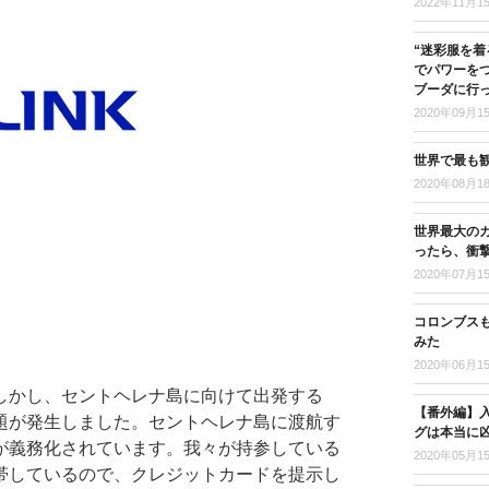
2022年11月1
“迷彩服を着
でパワーを
ブーダに行
2020年09月1
世界で最も
2020年08月1
世界最大の
ったら、衝
2020年07月1
コロンブス
みた
2020年06月1
しかし、セントヘレナ島に向けて出発する
【番外編】入
問題が発生しました。セントヘレナ島に渡航す
グは本当に
が義務化されています。我々が持参している
2020年05月1
帯しているので、クレジットカードを提示し