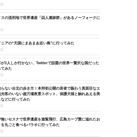
6日
リスの流刑地で世界遺産「囚人遺跡群」があるノーフォークに
5日
ニアの“天国にまあまあ近い島”に行ってみた
7日
が3人しか行かない、Twitterで話題の世界一贅沢な国だった
ってみた
9日
知らない台北の歩き方！本邦初公開の若者で賑わう真面目なエ
観光客のいない超穴場夜景スポット、保護犬猫と触れあえる美
ェなどに行ってみた
8日
が無いセスナで世界遺産を遊覧飛行、広島カープ愛に溢れたお
リを丸ごと食べるパラオに行ってみた
8日