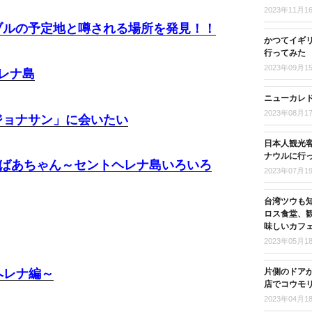
2023年11月1
ーブルの予定地と噂される場所を発見！！
かつてイギ
行ってみた
2023年09月1
レナ島
ニューカレド
2023年08月1
「ジョナサン」に会いたい
日本人観光客
ナウルに行
おばあちゃん～セントヘレナ島いろいろ
2023年07月1
台湾ツウも
ロス食堂、
味しいカフ
2023年05月1
片側のドア
ヘレナ編～
店でコウモ
2023年04月1