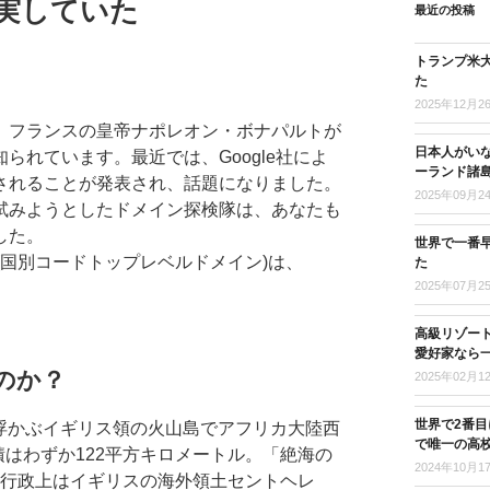
実していた
最近の投稿
トランプ米
た
2025年12月2
、フランスの皇帝ナポレオン・ボナパルトが
日本人がい
られています。最近では、Google社によ
ーランド諸
されることが発表され、話題になりました。
2025年09月2
試みようとしたドメイン探検隊は、あなたも
した。
世界で一番
D(国別コードトップレベルドメイン)は、
た
2025年07月2
高級リゾー
愛好家なら
のか？
2025年02月1
世界で2番
大西洋に浮かぶイギリス領の火山島でアフリカ大陸西
で唯一の高
面積はわずか122平方キロメートル。「絶海の
2024年10月1
人。行政上はイギリスの海外領土セントヘレ