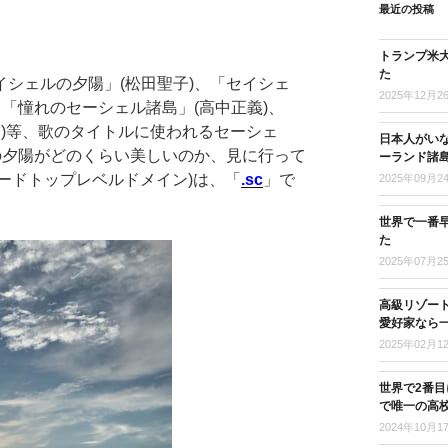
最近の投稿
トランプ米
た
シェルの夕陽」(松田聖子)、「セイシェ
2025年12月2
、「憧れのセーシェル諸島」(高中正義)、
み)等、歌のタイトルに使われるセーシェ
日本人がい
の夕陽がどのくらい美しいのか、見に行って
ーランド諸
コードトップレベルドメイン)は、「
.sc
」で
2025年09月2
世界で一番
た
2025年07月2
高級リゾー
愛好家なら
2025年02月1
世界で2番
で唯一の高
2024年10月1