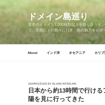
Skip
to
ドメイン島巡り
content
世界のドメイン1,000種類以上を取り扱うイン
て、実際にその島々に行き、島の魅力をレポ
About
インド洋
オセアニア
カリブ
POSTED
2020年03月16日
BY
ISLAND-INTERLINK
ON
日本から約13時間で行け
陽を見に行ってきた