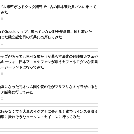
3ドル紙幣があるクック諸島で中古の日本製公共バスに乗って
てみた
8日
でGoogleマップに載っていない戦争記念碑に辿り着いた
知った独立記念日の式典に出席してみた
5日
ャップがあっても幸せな猫たちが暮らす最古の保護猫カフェや
鳥キーウィ、日本アニメのファンが集うカフェやモダンな図書
ュージーランドに行ってみた
7日
物園になった元オウム園や髪の毛がフサフサなミイラがいると
リア諸島に行ってみた
1日
に行かなくても大量のイグアナに会える！誰でもインスタ映え
簡単に撮れそうなタークス・カイコスに行ってみた
1日