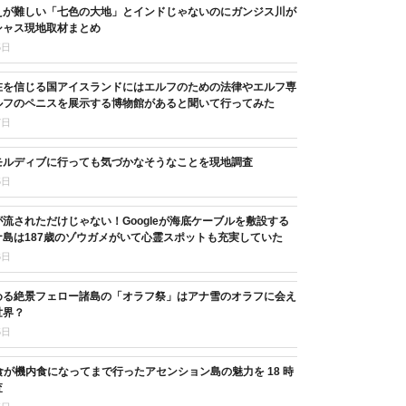
えが難しい「七色の大地」とインドじゃないのにガンジス川が
シャス現地取材まとめ
5日
在を信じる国アイスランドにはエルフのための法律やエルフ専
ルフのペニスを展示する博物館があると聞いて行ってみた
7日
モルディブに行っても気づかなそうなことを現地調査
5日
流されただけじゃない！Googleが海底ケーブルを敷設する
島は187歳のゾウガメがいて心霊スポットも充実していた
6日
める絶景フェロー諸島の「オラフ祭」はアナ雪のオラフに会え
世界？
5日
11 食が機内食になってまで行ったアセンション島の魅力を 18 時
査