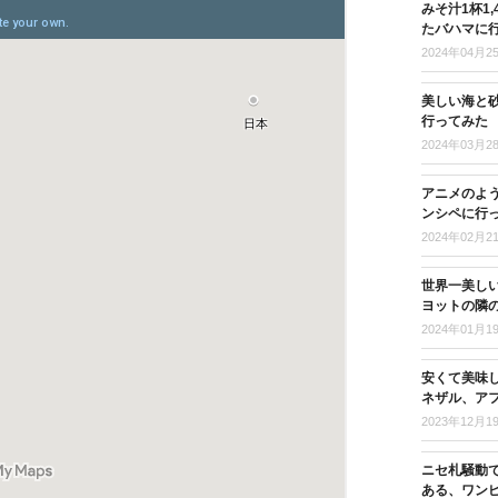
みそ汁1杯1
たバハマに
2024年04月2
美しい海と
行ってみた
2024年03月2
アニメのよ
ンシペに行
2024年02月2
世界一美し
ヨットの隣
2024年01月1
安くて美味
ネザル、ア
2023年12月1
ニセ札騒動
ある、ワン