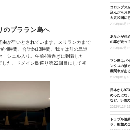
コロンブス
込んだらお尻
カ共和国に
2023年03月1
りのプララン島へ
あなたが住
の車が走っ
経由が早いとされています。スリランカまで
2023年02月1
で約4時間、合計約13時間。我々は前の島巡
セーシェル入り。午前4時過ぎに到着した
マン島はバ
でした。ドメイン島巡り第22回目にして初
ンクスの猫
機関車があ
2023年01月1
日本から97
めったにな
など、5 個
2022年12月1
トラブル連
ラ、衝撃の