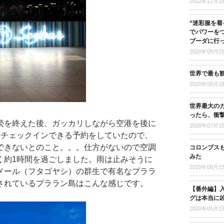
2022年11月1
“迷彩服を着
でパワーを
ブーダに行
2020年09月1
世界で最も
2020年08月1
世界最大の
ったら、衝
続を終えた後、ガッカリしながら空港を後に
2020年07月1
ーチェックインできる予約をしていたので、
できないとのこと。。。仕方がないので空調
コロンブス
みた
く約1時間を過ごしました。雨は止みそうに
2020年06月1
メール（フタゴヤシ）の群生で有名なプララ
されているプララン島はこんな感じです。
【番外編】入
グは本当に
2020年05月1