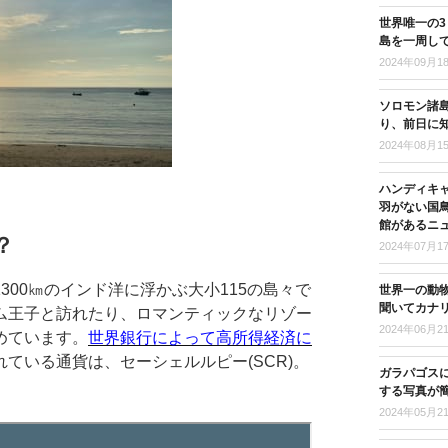
世界唯一の
島を一周し
2024年09月1
ソロモン諸島
り、前日に
2024年08月1
ハンディキ
羽がない国
館があるニ
？
2024年07月1
00㎞のインド洋に浮かぶ大小115の島々で
世界一の動
聞いてカナ
ム王子と訪れたり、ロマンティックなリゾー
2024年06月2
めています。
世界銀行によって高所得経済に
れている通貨は、セーシェルルピー(SCR)。
ガラパゴス
する写真が
2024年05月2