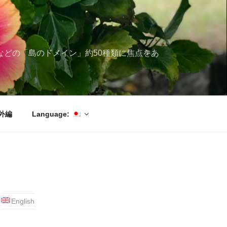
ブ海などの「島のドメイン」約50種類に焦点をあ
外編
Language:
English