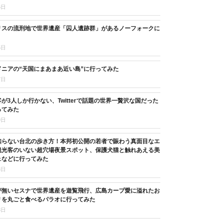
6日
リスの流刑地で世界遺産「囚人遺跡群」があるノーフォークに
5日
ニアの“天国にまあまあ近い島”に行ってみた
7日
が3人しか行かない、Twitterで話題の世界一贅沢な国だった
ってみた
9日
知らない台北の歩き方！本邦初公開の若者で賑わう真面目なエ
観光客のいない超穴場夜景スポット、保護犬猫と触れあえる美
ェなどに行ってみた
8日
が無いセスナで世界遺産を遊覧飛行、広島カープ愛に溢れたお
リを丸ごと食べるパラオに行ってみた
8日