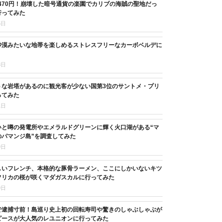
,470円！崩壊した暗号通貨の楽園でカリブの海賊の聖地だっ
行ってみた
5日
砂漠みたいな地帯を楽しめるストレスフリーなカーボベルデに
8日
うな岩塔があるのに観光客が少ない国第3位のサントメ・プリ
ってみた
1日
いと噂の発電所やエメラルドグリーンに輝く火口湖がある“マ
のパマンジ島”を調査してみた
9日
しいフレンチ、本格的な豚骨ラーメン、ここにしかいないキツ
フリカの桜が咲くマダガスカルに行ってみた
9日
で逮捕寸前！島巡り史上初の回転寿司や驚きのしゃぶしゃぶが
ピースが大人気のレユニオンに行ってみた