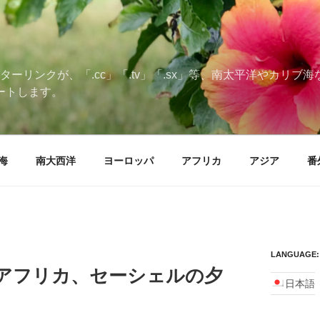
ターリンクが、「.cc」「.tv」「.sx」等、南太平洋やカリ
ートします。
海
南大西洋
ヨーロッパ
アフリカ
アジア
番
LANGUAGE:
るアフリカ、セーシェルの夕
日本語