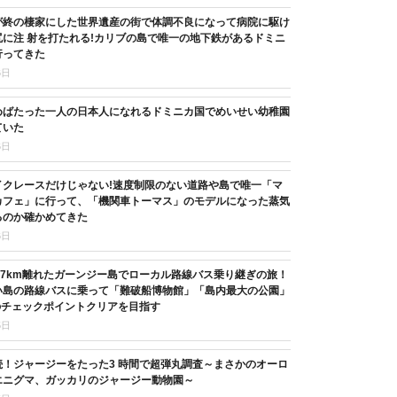
が終の棲家にした世界遺産の街で体調不良になって病院に駆け
に注 射を打たれる!カリブの島で唯一の地下鉄があるドミニ
行ってきた
6日
めばたった一人の日本人になれるドミニカ国でめいせい幼稚園
ていた
6日
イクレースだけじゃない!速度制限のない道路や島で唯一「マ
カフェ」に行って、「機関車トーマス」のモデルになった蒸気
るのか確かめてきた
6日
37km離れたガーンジー島でローカル路線バス乗り継ぎの旅！
い島の路線バスに乗って「難破船博物館」「島内最大の公園」
のチェックポイントクリアを目指す
5日
続！ジャージーをたった3 時間で超弾丸調査～まさかのオーロ
エニグマ、ガッカリのジャージー動物園～