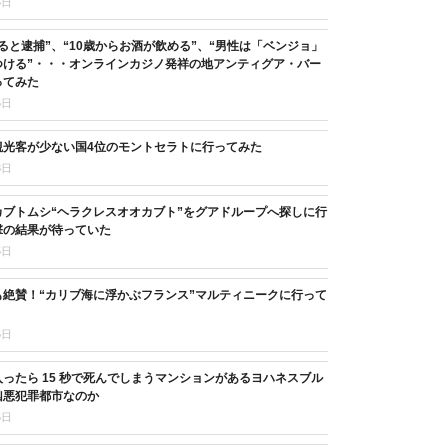
5日
ると逮捕”、“10歳からお酒が飲める”、“男性は「ベンジョ」
つける”・・・オンラインカジノ発祥の地アンティグア・バー
ってみた
5日
観光客が少ない国4位のモントセラトに行ってみた
8日
カブトムシ“ヘラクレスオオカブト”をグアドループへ探しに行
撃の結果が待っていた
5日
も絶賛！“カリブ海に浮かぶフランス”マルティニークに行って
5日
ったら 15 秒で死んでしまうマンションがあるヨハネスブル
凶悪犯罪都市なのか
5日