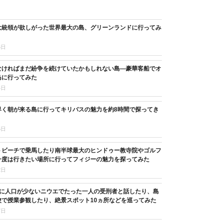
大統領が欲しがった世界最大の島、グリーンランドに行ってみ
6日
なければまだ紛争を続けていたかもしれない島―豪華客船でオ
島に行ってみた
4日
早く朝が来る島に行ってキリバスの魅力を約8時間で探ってき
5日
トビーチで乗馬したり南半球最大のヒンドゥー教寺院やゴルフ
一度は行きたい場所に行ってフィジーの魅力を探ってみた
2日
目に人口が少ないニウエでたった一人の受刑者と話したり、島
校で授業参観したり、絶景スポット10ヵ所などを巡ってみた
7日