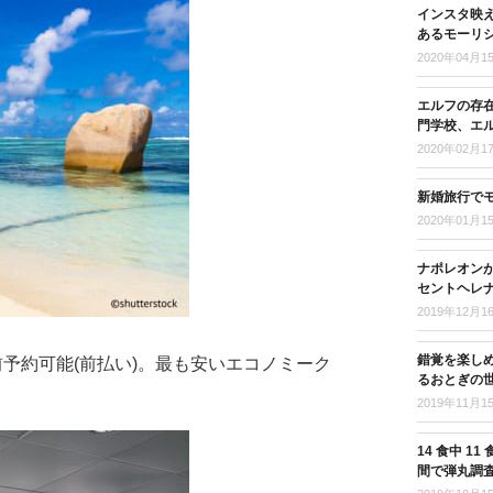
インスタ映
あるモーリ
2020年04月1
エルフの存
門学校、エ
2020年02月1
新婚旅行で
2020年01月1
ナポレオンが
セントヘレナ
2019年12月1
錯覚を楽し
事前予約可能(前払い)。最も安いエコノミーク
るおとぎの
2019年11月1
14 食中 
間で弾丸調