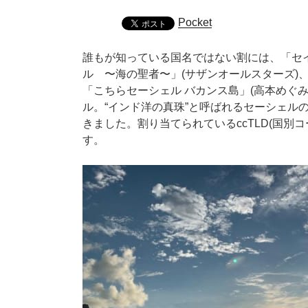
Pocket
誰もが知っている国名ではない割には、「セイ
ル 〜海の聖者〜」(サザンオールスターズ)
「こちらセーシェル バカンス島」(高本めぐ
ル。“インド洋の真珠”と呼ばれるセーシェル
きました。割り当てられているccTLD(国別
す。