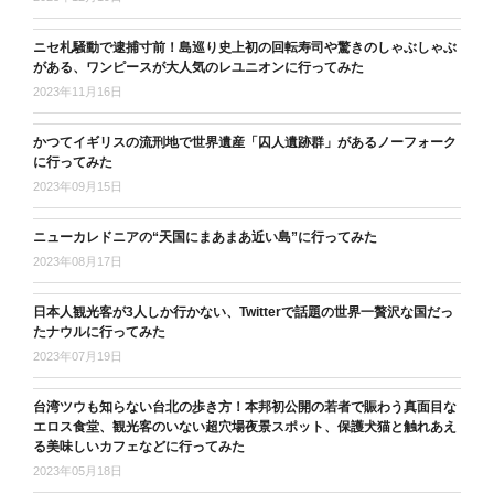
ニセ札騒動で逮捕寸前！島巡り史上初の回転寿司や驚きのしゃぶしゃぶ
がある、ワンピースが大人気のレユニオンに行ってみた
2023年11月16日
かつてイギリスの流刑地で世界遺産「囚人遺跡群」があるノーフォーク
に行ってみた
2023年09月15日
ニューカレドニアの“天国にまあまあ近い島”に行ってみた
2023年08月17日
日本人観光客が3人しか行かない、Twitterで話題の世界一贅沢な国だっ
たナウルに行ってみた
2023年07月19日
台湾ツウも知らない台北の歩き方！本邦初公開の若者で賑わう真面目な
エロス食堂、観光客のいない超穴場夜景スポット、保護犬猫と触れあえ
る美味しいカフェなどに行ってみた
2023年05月18日