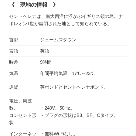
《
現地の情報
》
セントヘレナは、南大西洋に浮かぶイギリス領の島。ナ
ポレオン1世が幽閉された地として知られている。
首都
ジェームズタウン
言語
英語
時差
9時間
気温
年間平均気温 17℃～23℃
通貨
英ポンドとセントヘレナポンド。
電圧、周波
数、
・240V、50Hz。
コンセント形
・プラグの形状はB3、BF、Cタイプ。
状
インターネッ
・無料Wi-Fiなし。