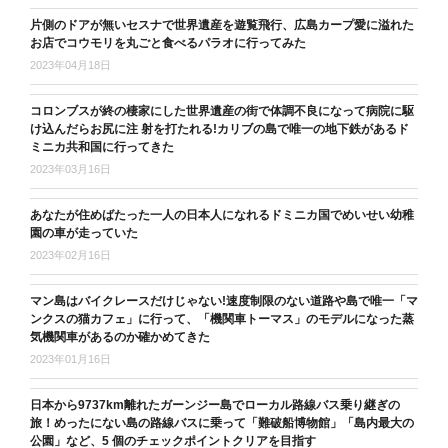
片側のドアが無いセスナで世界遺産を遊覧飛行、広島カープ愛に溢れた
お店でコウモリを丸ごと食べるパラオに行ってみた
2023年04月18日
コロンブスが終の棲家にした世界遺産の街で体調不良になって病院に駆
け込んだらお尻に注 射を打たれる!カリブの島で唯一の地下鉄があるド
ミニカ共和国に行ってきた
2023年03月16日
あなたが住めばたった一人の日本人になれるドミニカ国でめいせい幼稚
園の車が走っていた
2023年02月16日
マン島はバイクレースだけじゃない!速度制限のない道路や島で唯一「マ
ンクスの猫カフェ」に行って、「機関車トーマス」のモデルになった蒸
気機関車があるのか確かめてきた
2023年01月16日
日本から9737km離れたガーンジー島でローカル路線バス乗り継ぎの
旅！めったにない島の路線バスに乗って「難破船博物館」「島内最大の
公園」など、5 個のチェックポイントクリアを目指す