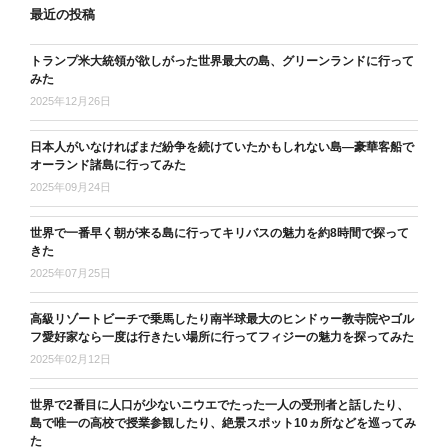
最近の投稿
トランプ米大統領が欲しがった世界最大の島、グリーンランドに行って
みた
2025年12月26日
日本人がいなければまだ紛争を続けていたかもしれない島―豪華客船で
オーランド諸島に行ってみた
2025年09月24日
世界で一番早く朝が来る島に行ってキリバスの魅力を約8時間で探って
きた
2025年07月25日
高級リゾートビーチで乗馬したり南半球最大のヒンドゥー教寺院やゴル
フ愛好家なら一度は行きたい場所に行ってフィジーの魅力を探ってみた
2025年02月12日
世界で2番目に人口が少ないニウエでたった一人の受刑者と話したり、
島で唯一の高校で授業参観したり、絶景スポット10ヵ所などを巡ってみ
た