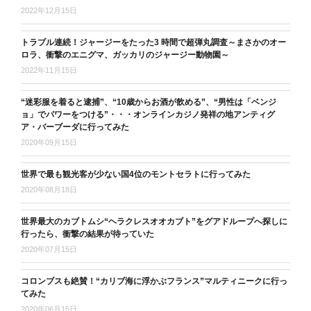
2022年12月15日
トラブル連続！ジャージーをたった3 時間で超弾丸調査～まさかのオー
ロラ、衝撃のエニグマ、ガッカリのジャージー動物園～
2022年11月15日
“迷彩服を着ると逮捕”、“10歳からお酒が飲める”、“男性は「ベンジ
ョ」でパワーをつける”・・・オンラインカジノ発祥の地アンティグ
ア・バーブーダに行ってみた
2020年09月15日
世界で最も観光客が少ない国4位のモントセラトに行ってみた
2020年08月18日
世界最大のカブトムシ“ヘラクレスオオカブト”をグアドループへ探しに
行ったら、衝撃の結果が待っていた
2020年07月15日
コロンブスも絶賛！“カリブ海に浮かぶフランス”マルティニークに行っ
てみた
2020年06月15日