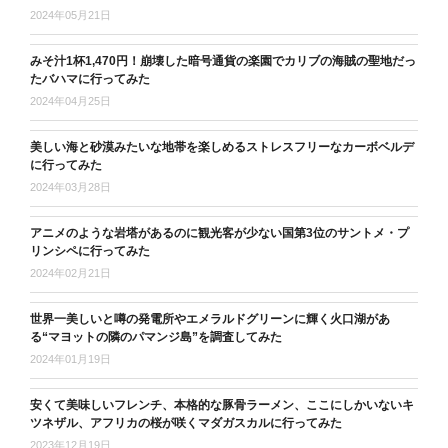
2024年05月21日
みそ汁1杯1,470円！崩壊した暗号通貨の楽園でカリブの海賊の聖地だっ
たバハマに行ってみた
2024年04月25日
美しい海と砂漠みたいな地帯を楽しめるストレスフリーなカーボベルデ
に行ってみた
2024年03月28日
アニメのような岩塔があるのに観光客が少ない国第3位のサントメ・プ
リンシペに行ってみた
2024年02月21日
世界一美しいと噂の発電所やエメラルドグリーンに輝く火口湖があ
る“マヨットの隣のパマンジ島”を調査してみた
2024年01月19日
安くて美味しいフレンチ、本格的な豚骨ラーメン、ここにしかいないキ
ツネザル、アフリカの桜が咲くマダガスカルに行ってみた
2023年12月19日