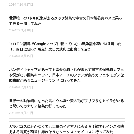
2024年10月17日
世界唯一の3ドル紙幣があるクック諸島で中古の日本製公共バスに乗っ
て島を一周してみた
2024年09月18日
ソロモン諸島でGoogleマップに載っていない戦争記念碑に辿り着いた
り、前日に知った独立記念日の式典に出席してみた
2024年08月15日
ハンディキャップがあっても幸せな猫たちが暮らす最古の保護猫カフェ
や羽がない国鳥キーウィ、日本アニメのファンが集うカフェやモダンな
図書館があるニュージーランドに行ってみた
2024年07月17日
世界一の動物園になった元オウム園や髪の毛がフサフサなミイラがいる
と聞いてカナリア諸島に行ってみた
2024年06月21日
ガラパゴスに行かなくても大量のイグアナに会える！誰でもインスタ映
えする写真が簡単に撮れそうなタークス・カイコスに行ってみた