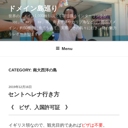
Skip
ドメイン島巡り
to
世界のドメイン1,000種類以上を取り扱うインターリンクが、
content
「.cc」「.tv」「.sx」等、南太平洋やカリブ海などの「島のドメ
イン」約50種類に焦点をあて、実際にその島々に行き、島の魅力
をレポートします。
Menu
CATEGORY: 南大西洋の島
POSTED
2019年12月16日
ON
セントヘレナ行き方
《 ビザ、入国許可証 》
イギリス領なので、観光目的であれば
ビザは不要
。