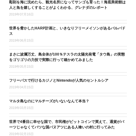
彫刻を海に沈めたら、観光名所になってサンゴも育った！海底美術館は
人と魚を嬉しくすることがよくわかる、グレナダのレポート
2019年07月16日
世界を脅かしたHARP計画と、いきなりフリーメイソンがあるバルバド
ス
2019年06月15日
まさに波瀾万丈、島全体が100％テスラの太陽光発電「タウ島」の実態
をゴリゴリの力技で実際に行って確かめてみました
2019年05月15日
フリーパスで行けるカジノとNintendoが人気のセントルシア
2019年04月15日
マルタ島なのにマルチーズがいないなんて本当？
2019年03月15日
世界で4番目に幸せな国で、市民権がビットコインで買えて、通貨がバ
ーツじゃなくてバツな国バヌアツにある人喰いの村に行ってみた
2019年02月15日