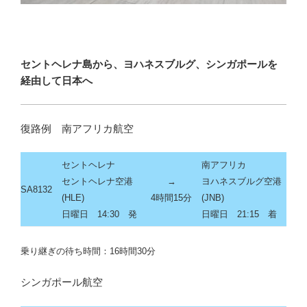
セントヘレナ島から、ヨハネスブルグ、シンガポールを
経由して日本へ
復路例 南アフリカ航空
セントヘレナ
南アフリカ
セントヘレナ空港
→
ヨハネスブルグ空港
SA8132
(HLE)
4時間15分
(JNB)
日曜日 14:30 発
日曜日 21:15 着
乗り継ぎの待ち時間：16時間30分
シンガポール航空