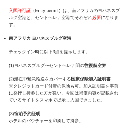
入国許可証
（Entry permit）は、南アフリカのヨハネスブ
ルグ空港と、セントヘレナ空港でそれぞれ
必要
になりま
す。
南アフリカ ヨハネスブルグ空港
チェックイン時に以下3点を提示します。
(1)ヨハネスブルグ〜セントヘレナ間の
往復航空券
(2)滞在中緊急輸送をカバーする
医療保険加入証明書
※クレジットカード付帯の保険も可。加入証明書を事前
に発行し持参した方が良い。今回は補償内容が記載され
ているサイトをスマホで提示し入国できました。
(3)
宿泊予約証明
ホテルのバウチャーを印刷して持参。