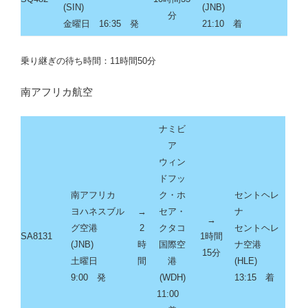
(SIN)
(JNB)
分
金曜日 16:35 発
21:10
着
乗り継ぎの待ち時間：11時間50分
南アフリカ航空
ナミビ
ア
ウィン
ドフッ
南アフリカ
ク・ホ
セントヘレ
ヨハネスブル
→
セア・
ナ
→
グ空港
2
クタコ
セントヘレ
SA8131
1時間
(JNB)
時
国際空
ナ空港
15分
土曜日
間
港
(HLE)
9:00 発
(WDH)
13:15
着
11:00