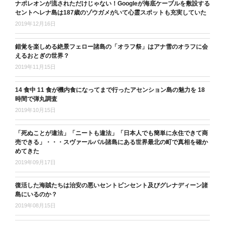
ナポレオンが流されただけじゃない！Googleが海底ケーブルを敷設する
セントヘレナ島は187歳のゾウガメがいて心霊スポットも充実していた
2019年12月16日
錯覚を楽しめる絶景フェロー諸島の「オラフ祭」はアナ雪のオラフに会
えるおとぎの世界？
2019年11月15日
14 食中 11 食が機内食になってまで行ったアセンション島の魅力を 18
時間で弾丸調査
2019年10月15日
「死ぬことが違法」「ニートも違法」「日本人でも簡単に永住できて商
売できる」・・・スヴァールバル諸島にある世界最北の町で真相を確か
めてきた
2019年09月17日
復活した海賊たちは治安の悪いセントビンセント及びグレナディーン諸
島にいるのか？
2019年08月15日