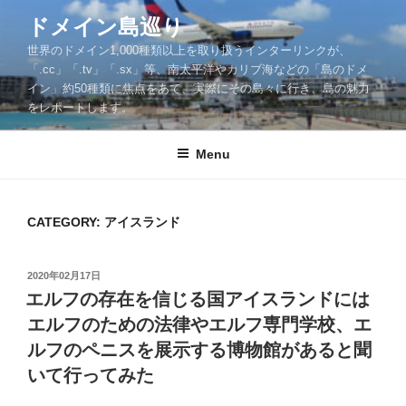
Skip
ドメイン島巡り
to
世界のドメイン1,000種類以上を取り扱うインターリンクが、
content
「.cc」「.tv」「.sx」等、南太平洋やカリブ海などの「島のドメ
イン」約50種類に焦点をあて、実際にその島々に行き、島の魅力
をレポートします。
Menu
CATEGORY: アイスランド
POSTED
2020年02月17日
ON
エルフの存在を信じる国アイスランドには
エルフのための法律やエルフ専門学校、エ
ルフのペニスを展示する博物館があると聞
いて行ってみた