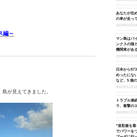
あなたが住
の車が走っ
2023年02月1
ス編～
マン島はバ
ンクスの猫
機関車があ
2023年01月1
日本から97
めったにな
など、5 個
2022年12月1
。島が見えてきました。
トラブル連
ラ、衝撃の
2022年11月1
“迷彩服を着
でパワーを
ブーダに行