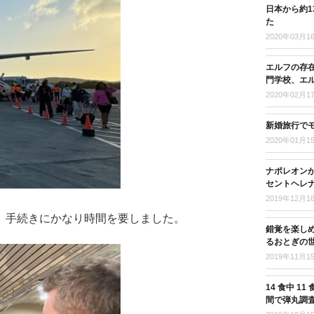
日本から約
た
2020年03月1
エルフの存
門学校、エ
2020年02月1
新婚旅行で
2020年01月1
ナポレオンが
セントヘレナ
2019年12月1
、手続きにかなり時間を要しました。
錯覚を楽し
るおとぎの
2019年11月1
14 食中 
間で弾丸調