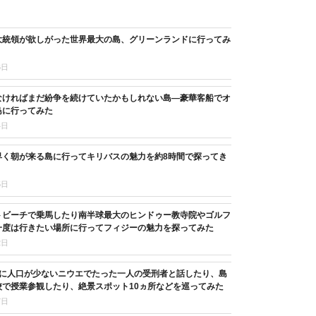
大統領が欲しがった世界最大の島、グリーンランドに行ってみ
6日
なければまだ紛争を続けていたかもしれない島―豪華客船でオ
島に行ってみた
4日
早く朝が来る島に行ってキリバスの魅力を約8時間で探ってき
5日
トビーチで乗馬したり南半球最大のヒンドゥー教寺院やゴルフ
一度は行きたい場所に行ってフィジーの魅力を探ってみた
2日
目に人口が少ないニウエでたった一人の受刑者と話したり、島
校で授業参観したり、絶景スポット10ヵ所などを巡ってみた
7日