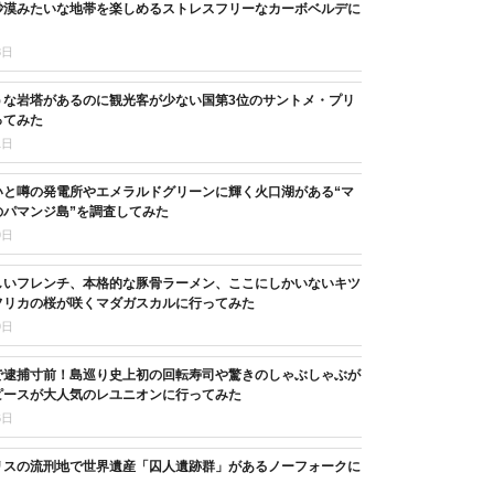
砂漠みたいな地帯を楽しめるストレスフリーなカーボベルデに
8日
うな岩塔があるのに観光客が少ない国第3位のサントメ・プリ
ってみた
1日
いと噂の発電所やエメラルドグリーンに輝く火口湖がある“マ
のパマンジ島”を調査してみた
9日
しいフレンチ、本格的な豚骨ラーメン、ここにしかいないキツ
フリカの桜が咲くマダガスカルに行ってみた
9日
で逮捕寸前！島巡り史上初の回転寿司や驚きのしゃぶしゃぶが
ピースが大人気のレユニオンに行ってみた
6日
リスの流刑地で世界遺産「囚人遺跡群」があるノーフォークに