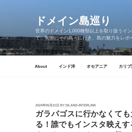
Skip
to
ドメイン島巡り
content
世界のドメイン1,000種類以上を取り扱うイン
て、実際にその島々に行き、島の魅力をレポ
About
インド洋
オセアニア
カリブ
POSTED
2024年05月21日
BY
ISLAND-INTERLINK
ON
ガラパゴスに行かなくても
る！誰でもインスタ映えす