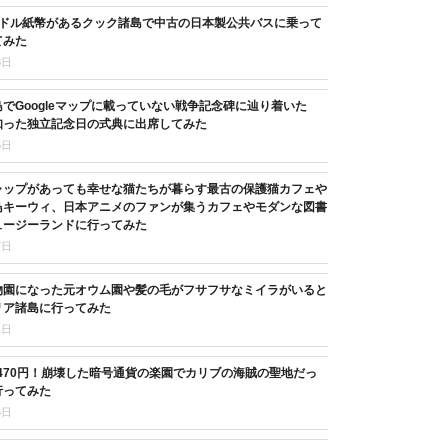
3ドル紙幣があるクック諸島で中古の日本製公共バスに乗って
てみた
8日
でGoogleマップに載っていない戦争記念碑に辿り着いた
知った独立記念日の式典に出席してみた
5日
ャップがあっても幸せな猫たちが暮らす最古の保護猫カフェや
鳥キーウィ、日本アニメのファンが集うカフェやモダンな図書
ュージーランドに行ってみた
7日
物園になった元オウム園や髪の毛がフサフサなミイラがいると
リア諸島に行ってみた
1日
,470円！崩壊した暗号通貨の楽園でカリブの海賊の聖地だっ
行ってみた
5日