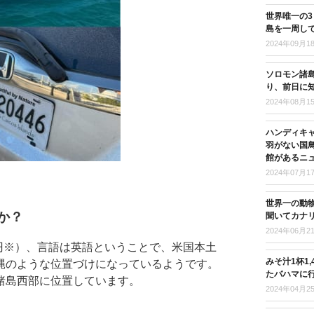
世界唯一の
島を一周し
2024年09月1
ソロモン諸島
り、前日に
2024年08月1
ハンディキ
羽がない国
館があるニ
2024年07月1
世界一の動
か？
聞いてカナ
2024年06月2
8円※）、言語は英語ということで、米国本土
みそ汁1杯1
縄のような位置づけになっているようです。
たバハマに
諸島西部に位置しています。
2024年04月2