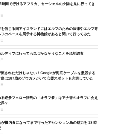
13時間で行けるアフリカ、セーシェルの夕陽を見に行ってき
6日
在を信じる国アイスランドにはエルフのための法律やエルフ専
ルフのペニスを展示する博物館があると聞いて行ってみた
7日
モルディブに行っても気づかなそうなことを現地調査
5日
流されただけじゃない！Googleが海底ケーブルを敷設する
島は187歳のゾウガメがいて心霊スポットも充実していた
6日
める絶景フェロー諸島の「オラフ祭」はアナ雪のオラフに会え
世界？
5日
11 食が機内食になってまで行ったアセンション島の魅力を 18 時
査