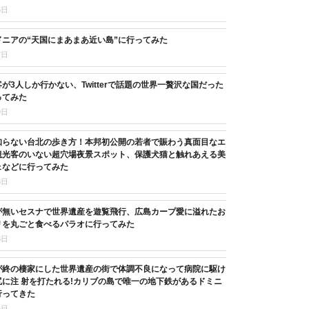
5日
ニアの“天国にまあまあ近い島”に行ってみた
7日
が3人しか行かない、Twitterで話題の世界一贅沢な国だった
ってみた
9日
知らない台北の歩き方！本邦初公開の若者で賑わう真面目なエ
観光客のいない超穴場夜景スポット、保護犬猫と触れあえる美
ェなどに行ってみた
8日
が無いセスナで世界遺産を遊覧飛行、広島カープ愛に溢れたお
リを丸ごと食べるパラオに行ってみた
8日
が終の棲家にした世界遺産の街で体調不良になって病院に駆け
に注 射を打たれる!カリブの島で唯一の地下鉄があるドミニ
行ってきた
6日