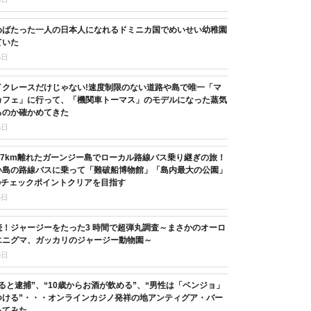
めばたった一人の日本人になれるドミニカ国でめいせい幼稚園
ていた
6日
イクレースだけじゃない!速度制限のない道路や島で唯一「マ
カフェ」に行って、「機関車トーマス」のモデルになった蒸気
るのか確かめてきた
6日
37km離れたガーンジー島でローカル路線バス乗り継ぎの旅！
い島の路線バスに乗って「難破船博物館」「島内最大の公園」
のチェックポイントクリアを目指す
5日
続！ジャージーをたった3 時間で超弾丸調査～まさかのオーロ
エニグマ、ガッカリのジャージー動物園～
5日
ると逮捕”、“10歳からお酒が飲める”、“男性は「ベンジョ」
つける”・・・オンラインカジノ発祥の地アンティグア・バー
ってみた