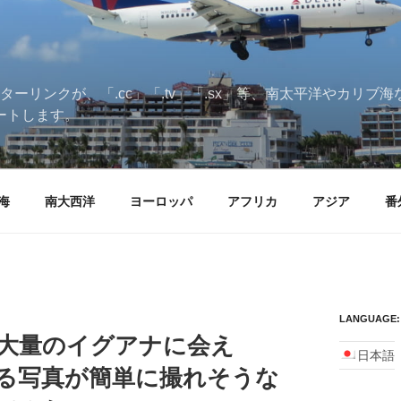
ターリンクが、「.cc」「.tv」「.sx」等、南太平洋やカリ
ートします。
海
南大西洋
ヨーロッパ
アフリカ
アジア
番
LANGUAGE:
大量のイグアナに会え
日本語
る写真が簡単に撮れそうな