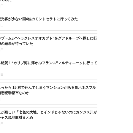
5日
観光客が少ない国4位のモントセラトに行ってみた
8日
カブトムシ“ヘラクレスオオカブト”をグアドループへ探しに行
撃の結果が待っていた
5日
も絶賛！“カリブ海に浮かぶフランス”マルティニークに行って
5日
ったら 15 秒で死んでしまうマンションがあるヨハネスブル
凶悪犯罪都市なのか
5日
えが難しい「七色の大地」とインドじゃないのにガンジス川が
シャス現地取材まとめ
5日