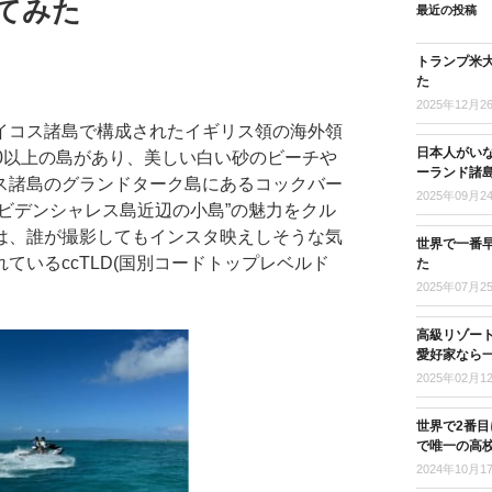
てみた
最近の投稿
トランプ米
た
2025年12月2
イコス諸島で構成されたイギリス領の海外領
日本人がい
0以上の島があり、美しい白い砂のビーチや
ーランド諸
ス諸島のグランドターク島にあるコックバー
2025年09月2
ビデンシャレス島近辺の小島”の魅力をクル
は、誰が撮影してもインスタ映えしそうな気
世界で一番
ているccTLD(国別コードトップレベルド
た
2025年07月2
高級リゾー
愛好家なら
2025年02月1
世界で2番
で唯一の高
2024年10月1