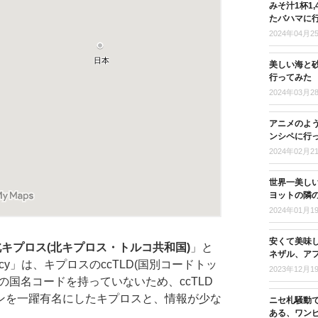
みそ汁1杯1
たバハマに
2024年04月2
美しい海と
行ってみた
2024年03月2
アニメのよ
ンシペに行
2024年02月2
世界一美し
ヨットの隣
2024年01月1
安くて美味
北キプロス(北キプロス・トルコ共和国)
」と
ネザル、ア
cy」は、キプロスのccTLD(国別コードトッ
2023年12月1
の国名コードを持っていないため、ccTLD
ンを一躍有名にしたキプロスと、情報が少な
ニセ札騒動
ある、ワン