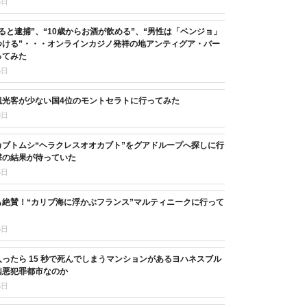
5日
ると逮捕”、“10歳からお酒が飲める”、“男性は「ベンジョ」
つける”・・・オンラインカジノ発祥の地アンティグア・バー
ってみた
5日
観光客が少ない国4位のモントセラトに行ってみた
8日
カブトムシ“ヘラクレスオオカブト”をグアドループへ探しに行
撃の結果が待っていた
5日
も絶賛！“カリブ海に浮かぶフランス”マルティニークに行って
5日
ったら 15 秒で死んでしまうマンションがあるヨハネスブル
凶悪犯罪都市なのか
5日