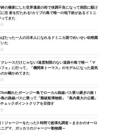
が終の棲家にした世界遺産の街で体調不良になって病院に駆け
に注 射を打たれる!カリブの島で唯一の地下鉄があるドミニ
行ってきた
6日
めばたった一人の日本人になれるドミニカ国でめいせい幼稚園
ていた
6日
イクレースだけじゃない!速度制限のない道路や島で唯一「マ
カフェ」に行って、「機関車トーマス」のモデルになった蒸気
るのか確かめてきた
6日
37km離れたガーンジー島でローカル路線バス乗り継ぎの旅！
い島の路線バスに乗って「難破船博物館」「島内最大の公園」
のチェックポイントクリアを目指す
5日
続！ジャージーをたった3 時間で超弾丸調査～まさかのオーロ
エニグマ、ガッカリのジャージー動物園～