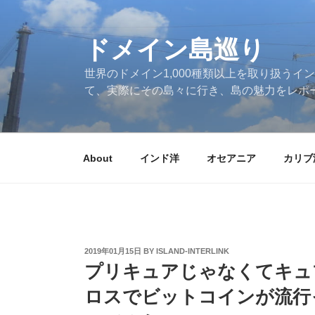
Skip
to
ドメイン島巡り
content
世界のドメイン1,000種類以上を取り扱うイン
て、実際にその島々に行き、島の魅力をレポ
About
インド洋
オセアニア
カリブ
POSTED
2019年01月15日
BY
ISLAND-INTERLINK
ON
プリキュアじゃなくてキュ
ロスでビットコインが流行