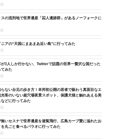
6日
リスの流刑地で世界遺産「囚人遺跡群」があるノーフォークに
5日
ニアの“天国にまあまあ近い島”に行ってみた
7日
が3人しか行かない、Twitterで話題の世界一贅沢な国だった
ってみた
9日
知らない台北の歩き方！本邦初公開の若者で賑わう真面目なエ
観光客のいない超穴場夜景スポット、保護犬猫と触れあえる美
ェなどに行ってみた
8日
が無いセスナで世界遺産を遊覧飛行、広島カープ愛に溢れたお
リを丸ごと食べるパラオに行ってみた
8日