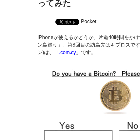
ってみた
Pocket
iPhoneが使えるかどうか、片道40時間を
ン島巡り」。第8回目の訪島先はキプロスです。
ン)は、「
.com.cy
」です。