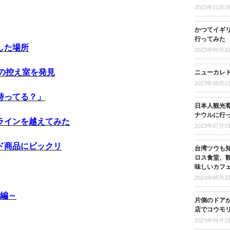
2023年11月1
かつてイギ
行ってみた
した場所
2023年09月1
の控え室を発見
ニューカレド
2023年08月1
持ってる？」
日本人観光客
ナウルに行
ラインを越えてみた
2023年07月1
ド商品にビックリ
台湾ツウも
ロス食堂、
味しいカフ
2023年05月1
ス編～
片側のドア
店でコウモ
2023年04月1