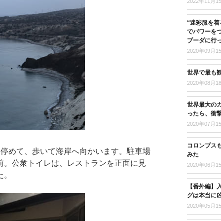
2022年11月1
“迷彩服を着
でパワーを
ブーダに行
2020年09月1
世界で最も
2020年08月1
世界最大の
ったら、衝
2020年07月1
コロンブス
を停めて、歩いて海岸へ向かいます。駐車場
みた
前。公衆トイレは、レストランを正面に見
2020年06月1
た。
【番外編】入
グは本当に
2020年05月1