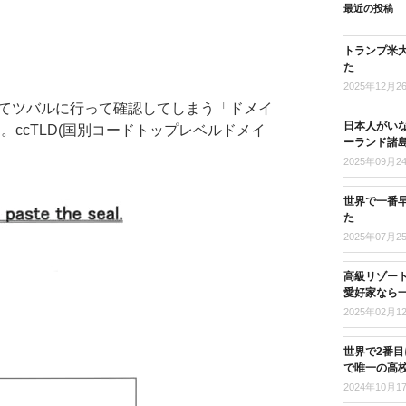
最近の投稿
トランプ米
た
2025年12月2
かけてツバルに行って確認してしまう「ドメイ
日本人がい
ccTLD(国別コードトップレベルドメイ
ーランド諸
2025年09月2
世界で一番
た
2025年07月2
高級リゾー
愛好家なら
2025年02月1
世界で2番
で唯一の高
2024年10月1