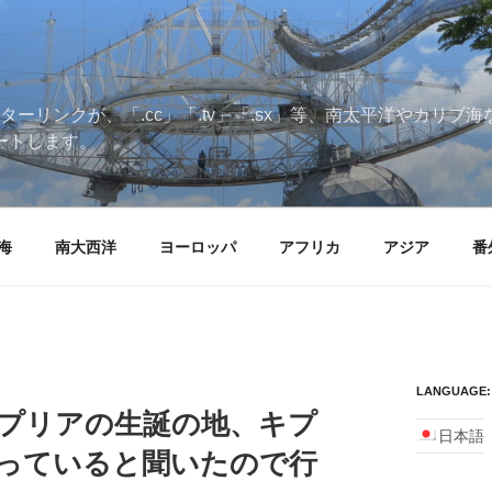
ターリンクが、「.cc」「.tv」「.sx」等、南太平洋やカリ
ートします。
海
南大西洋
ヨーロッパ
アフリカ
アジア
番
LANGUAGE:
プリアの生誕の地、キプ
日本語
っていると聞いたので行