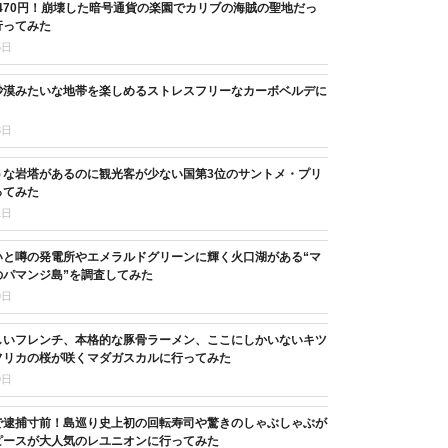
,470円！崩壊した暗号通貨の楽園でカリブの海賊の聖地だっ
行ってみた
5日
砂漠みたいな地帯を楽しめるストレスフリーなカーボベルデに
8日
うな岩塔があるのに観光客が少ない国第3位のサントメ・プリ
ってみた
1日
いと噂の発電所やエメラルドグリーンに輝く火口湖がある“マ
のパマンジ島”を調査してみた
9日
しいフレンチ、本格的な豚骨ラーメン、ここにしかいないキツ
フリカの桜が咲くマダガスカルに行ってみた
9日
で逮捕寸前！島巡り史上初の回転寿司や驚きのしゃぶしゃぶが
ピースが大人気のレユニオンに行ってみた