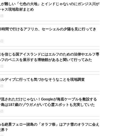
えが難しい「七色の大地」とインドじゃないのにガンジス川が
シャス現地取材まとめ
5日
13時間で行けるアフリカ、セーシェルの夕陽を見に行ってき
6日
在を信じる国アイスランドにはエルフのための法律やエルフ専
ルフのペニスを展示する博物館があると聞いて行ってみた
7日
モルディブに行っても気づかなそうなことを現地調査
5日
流されただけじゃない！Googleが海底ケーブルを敷設する
島は187歳のゾウガメがいて心霊スポットも充実していた
6日
める絶景フェロー諸島の「オラフ祭」はアナ雪のオラフに会え
世界？