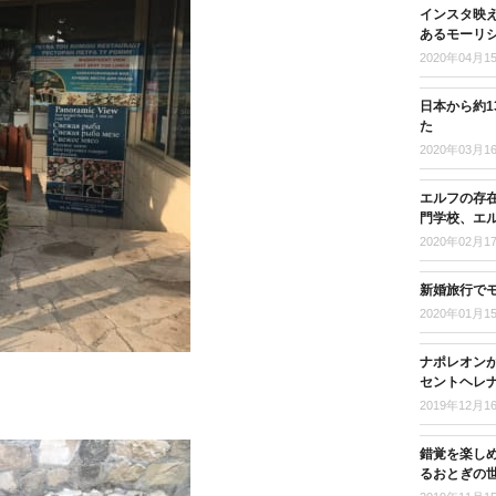
インスタ映
あるモーリ
2020年04月1
日本から約
た
2020年03月1
エルフの存
門学校、エ
2020年02月1
新婚旅行で
2020年01月1
ナポレオンが
セントヘレナ
2019年12月1
錯覚を楽し
るおとぎの