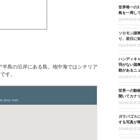
世界唯一の
島を一周し
2024年09月1
ソロモン諸島
り、前日に
2024年08月1
ハンディキ
羽がない国
ア半島の沿岸にある島。地中海ではシチリア
館があるニ
島です。
2024年07月1
世界一の動
聞いてカナ
2024年06月2
ガラパゴス
する写真が
2024年05月2