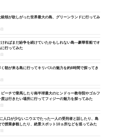
大統領が欲しがった世界最大の島、グリーンランドに行ってみ
6日
なければまだ紛争を続けていたかもしれない島―豪華客船でオ
島に行ってみた
4日
早く朝が来る島に行ってキリバスの魅力を約8時間で探ってき
5日
トビーチで乗馬したり南半球最大のヒンドゥー教寺院やゴルフ
一度は行きたい場所に行ってフィジーの魅力を探ってみた
2日
目に人口が少ないニウエでたった一人の受刑者と話したり、島
校で授業参観したり、絶景スポット10ヵ所などを巡ってみた
7日