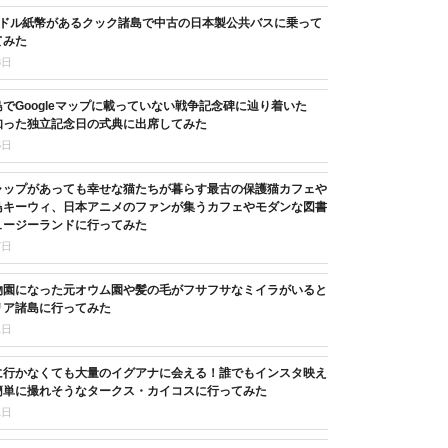
3ドル紙幣があるクック諸島で中古の日本製公共バスに乗って
てみた
8日
でGoogleマップに載っていない戦争記念碑に辿り着いた
知った独立記念日の式典に出席してみた
5日
ャップがあっても幸せな猫たちが暮らす最古の保護猫カフェや
鳥キーウィ、日本アニメのファンが集うカフェやモダンな図書
ュージーランドに行ってみた
7日
物園になった元オウム園や髪の毛がフサフサなミイラがいると
リア諸島に行ってみた
1日
に行かなくても大量のイグアナに会える！誰でもインスタ映え
簡単に撮れそうなタークス・カイコスに行ってみた
1日