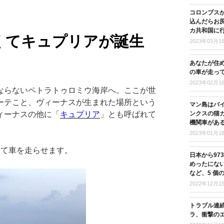
コロンブス
込んだらお尻
カ共和国に
くてキュプリアが誕生
2023年03月1
あなたが住
の車が走っ
2023年02月1
ならないペトラトゥロミウ海岸へ。ここが世
ーテこと、ヴィーナスが生まれた場所という
マン島はバ
ィーナスの他に「
キュプリア
」とも呼ばれて
ンクスの猫
機関車があ
2023年01月1
って車を走らせます。
日本から97
めったにな
など、5 個
2022年12月1
トラブル連
ラ、衝撃の