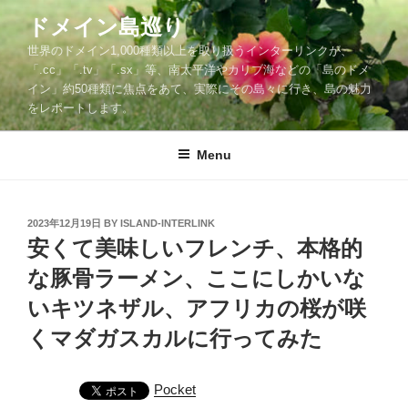
Skip
ドメイン島巡り
to
世界のドメイン1,000種類以上を取り扱うインターリンクが、
content
「.cc」「.tv」「.sx」等、南太平洋やカリブ海などの「島のドメ
イン」約50種類に焦点をあて、実際にその島々に行き、島の魅力
をレポートします。
Menu
POSTED
2023年12月19日
BY
ISLAND-INTERLINK
ON
安くて美味しいフレンチ、本格的
な豚骨ラーメン、ここにしかいな
いキツネザル、アフリカの桜が咲
くマダガスカルに行ってみた
Pocket