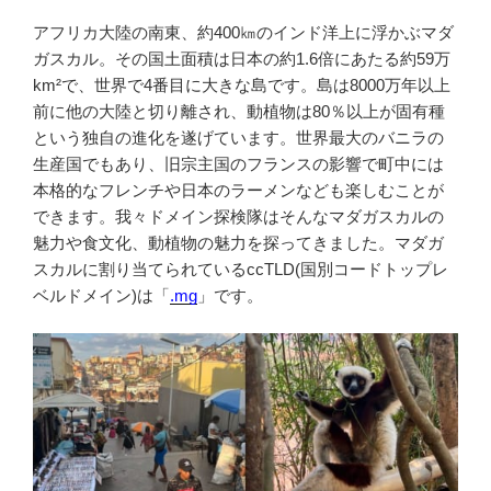
アフリカ大陸の南東、約400㎞のインド洋上に浮かぶマダ
ガスカル。その国土面積は日本の約1.6倍にあたる約59万
km²で、世界で4番目に大きな島です。島は8000万年以上
前に他の大陸と切り離され、動植物は80％以上が固有種
という独自の進化を遂げています。世界最大のバニラの
生産国でもあり、旧宗主国のフランスの影響で町中には
本格的なフレンチや日本のラーメンなども楽しむことが
できます。我々ドメイン探検隊はそんなマダガスカルの
魅力や食文化、動植物の魅力を探ってきました。マダガ
スカルに割り当てられているccTLD(国別コードトップレ
ベルドメイン)は「
.mg
」です。