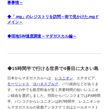
事事情～
◆「.mg」のレジストリを訪問～街で見かけた.mgド
メイン～
◆現地SIM速度調査～マダガスカル編～
◆
15時間半で行ける世界で4番目に大きい島
日本からマダガスカルへは、
レユニオン
、エチオピア、
モーリシャス
、
ヨハネスブルグ
、パリ経由などがありま
す。その中でも航空料金が安く所要時間の短いレユニオ
ン経由を選択しました。羽田からバンコクまでは約6時間
半、バンコクからレユニオンは約7時間半、レユニオンか
らマダガスカルの首都アンタナナリボはエールオースト