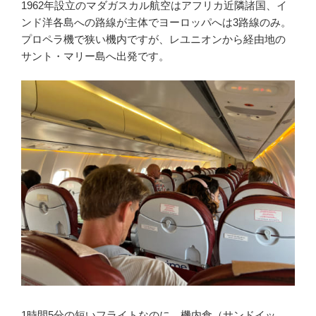
1962年設立のマダガスカル航空はアフリカ近隣諸国、イ
ンド洋各島への路線が主体でヨーロッパへは3路線のみ。
プロペラ機で狭い機内ですが、レユニオンから経由地の
サント・マリー島へ出発です。
1時間5分の短いフライトなのに、機内食（サンドイッ