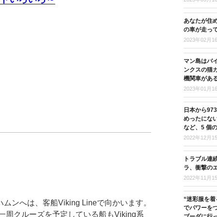
あなたが住
の車が走っ
2023年02月1
マン島はバ
ンクスの猫
機関車があ
2023年01月1
日本から97
めったにな
など、5 個
2022年12月1
トラブル連
ラ、衝撃の
2022年11月1
“迷彩服を着
へは、客船Viking Lineで向かいます。
でパワーを
周クルーズを予定している船もViking系
ブーダに行