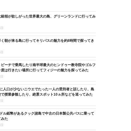
大統領が欲しがった世界最大の島、グリーンランドに行ってみ
6日
早く朝が来る島に行ってキリバスの魅力を約8時間で探ってき
5日
トビーチで乗馬したり南半球最大のヒンドゥー教寺院やゴルフ
一度は行きたい場所に行ってフィジーの魅力を探ってみた
2日
目に人口が少ないニウエでたった一人の受刑者と話したり、島
校で授業参観したり、絶景スポット10ヵ所などを巡ってみた
7日
3ドル紙幣があるクック諸島で中古の日本製公共バスに乗って
てみた
8日