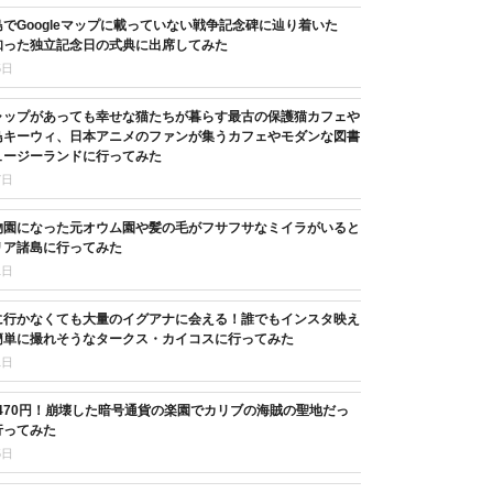
でGoogleマップに載っていない戦争記念碑に辿り着いた
知った独立記念日の式典に出席してみた
5日
ャップがあっても幸せな猫たちが暮らす最古の保護猫カフェや
鳥キーウィ、日本アニメのファンが集うカフェやモダンな図書
ュージーランドに行ってみた
7日
物園になった元オウム園や髪の毛がフサフサなミイラがいると
リア諸島に行ってみた
1日
に行かなくても大量のイグアナに会える！誰でもインスタ映え
簡単に撮れそうなタークス・カイコスに行ってみた
1日
,470円！崩壊した暗号通貨の楽園でカリブの海賊の聖地だっ
行ってみた
5日