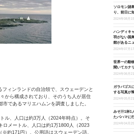
ソロモン諸島
り、前日に
2024年08月1
ハンディキ
羽がない国
館があるニ
2024年07月1
世界一の動
聞いてカナ
2024年06月2
ガラパゴス
るフィンランドの自治領で、スウェーデンと
する写真が
の島々から構成されており、そのうち人が居住
2024年05月2
心都市であるマリエハムンを調査しました。
みそ汁1杯1
たバハマに
ートル、人口は約3万人（2024年時点）。そ
2024年04月2
メートル、人口は約1万1800人（2023
※約171円）。公用語はスウェーデン語。