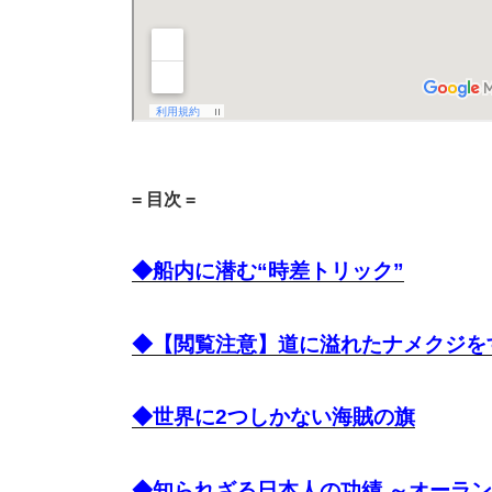
= 目次 =
◆船内に潜む“時差トリック”
◆【閲覧注意】道に溢れたナメクジを
◆世界に2つしかない海賊の旗
◆知られざる日本人の功績 ～オーラ