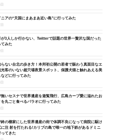
5日
ニアの“天国にまあまあ近い島”に行ってみた
7日
が3人しか行かない、Twitterで話題の世界一贅沢な国だった
ってみた
9日
知らない台北の歩き方！本邦初公開の若者で賑わう真面目なエ
観光客のいない超穴場夜景スポット、保護犬猫と触れあえる美
ェなどに行ってみた
8日
が無いセスナで世界遺産を遊覧飛行、広島カープ愛に溢れたお
リを丸ごと食べるパラオに行ってみた
8日
が終の棲家にした世界遺産の街で体調不良になって病院に駆け
に注 射を打たれる!カリブの島で唯一の地下鉄があるドミニ
行ってきた
6日