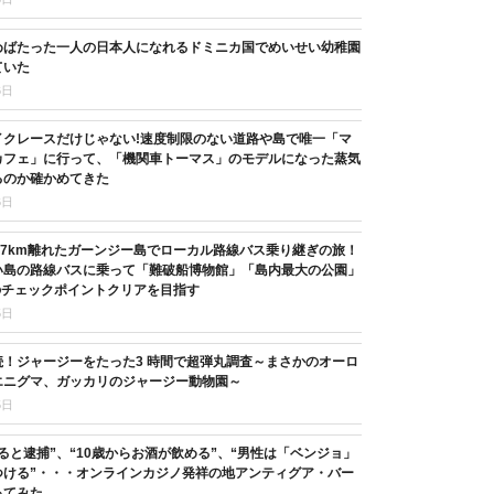
めばたった一人の日本人になれるドミニカ国でめいせい幼稚園
ていた
6日
イクレースだけじゃない!速度制限のない道路や島で唯一「マ
カフェ」に行って、「機関車トーマス」のモデルになった蒸気
るのか確かめてきた
6日
37km離れたガーンジー島でローカル路線バス乗り継ぎの旅！
い島の路線バスに乗って「難破船博物館」「島内最大の公園」
のチェックポイントクリアを目指す
5日
続！ジャージーをたった3 時間で超弾丸調査～まさかのオーロ
エニグマ、ガッカリのジャージー動物園～
5日
ると逮捕”、“10歳からお酒が飲める”、“男性は「ベンジョ」
つける”・・・オンラインカジノ発祥の地アンティグア・バー
ってみた