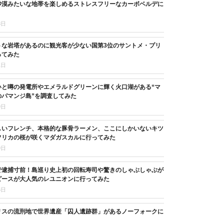
砂漠みたいな地帯を楽しめるストレスフリーなカーボベルデに
8日
うな岩塔があるのに観光客が少ない国第3位のサントメ・プリ
ってみた
1日
いと噂の発電所やエメラルドグリーンに輝く火口湖がある“マ
のパマンジ島”を調査してみた
9日
しいフレンチ、本格的な豚骨ラーメン、ここにしかいないキツ
フリカの桜が咲くマダガスカルに行ってみた
9日
で逮捕寸前！島巡り史上初の回転寿司や驚きのしゃぶしゃぶが
ピースが大人気のレユニオンに行ってみた
6日
リスの流刑地で世界遺産「囚人遺跡群」があるノーフォークに