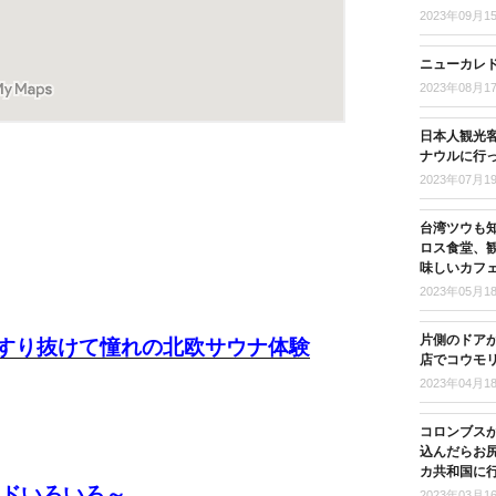
2023年09月1
ニューカレド
2023年08月1
日本人観光客
ナウルに行
2023年07月1
台湾ツウも
ロス食堂、
味しいカフ
2023年05月1
片側のドア
すり抜けて憧れの北欧サウナ体験
店でコウモ
2023年04月1
コロンブス
込んだらお尻
カ共和国に
ンドいろいろ～
2023年03月1