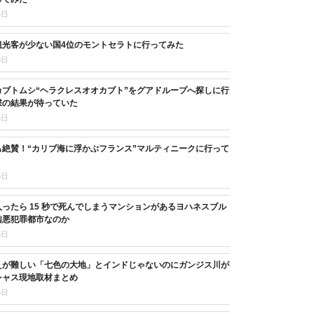
5日
観光客が少ない国4位のモントセラトに行ってみた
8日
カブトムシ“ヘラクレスオオカブト”をグアドループへ探しに行
撃の結果が待っていた
5日
も絶賛！“カリブ海に浮かぶフランス”マルティニークに行って
5日
ったら 15 秒で死んでしまうマンションがあるヨハネスブル
凶悪犯罪都市なのか
5日
えが難しい「七色の大地」とインドじゃないのにガンジス川が
シャス現地取材まとめ
5日