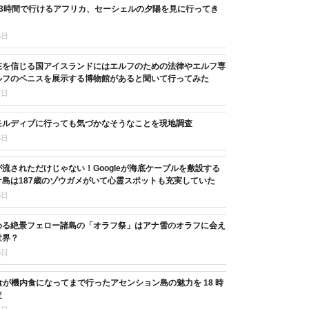
13時間で行けるアフリカ、セーシェルの夕陽を見に行ってき
6日
在を信じる国アイスランドにはエルフのための法律やエルフ専
ルフのペニスを展示する博物館があると聞いて行ってみた
7日
モルディブに行っても気づかなそうなことを現地調査
5日
流されただけじゃない！Googleが海底ケーブルを敷設する
島は187歳のゾウガメがいて心霊スポットも充実していた
6日
める絶景フェロー諸島の「オラフ祭」はアナ雪のオラフに会え
世界？
5日
11 食が機内食になってまで行ったアセンション島の魅力を 18 時
査