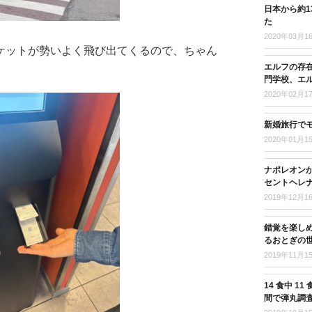
日本から約
た
2020年03月1
ケットが勢いよく飛び出てくるので、ちゃん
エルフの存
門学校、エ
2020年02月1
新婚旅行で
2020年01月1
ナポレオンが
セントヘレナ
2019年12月1
錯覚を楽し
るおとぎの
2019年11月1
14 食中 
間で弾丸調