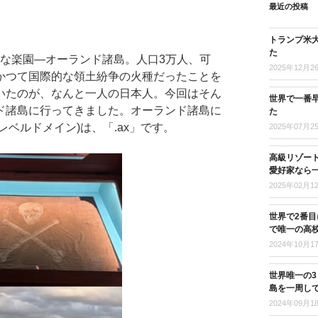
最近の投稿
トランプ米
た
さな楽園―オーランド諸島。人口3万人、可
2025年12月2
かつて国際的な領土紛争の火種だったことを
いたのが、なんと一人の日本人。今回はそん
世界で一番
ド諸島に行ってきました。オーランド諸島に
た
レベルドメイン)は、「.ax」です。
2025年07月2
高級リゾー
愛好家なら
2025年02月1
世界で2番
で唯一の高
2024年10月1
世界唯一の
島を一周し
2024年09月1