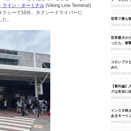
・ライン・ターミナル
(Viking Line Terminal)
2020年09月1
タクシーで10分。タクシードライバーに
世界で最も
ました。
2020年08月1
世界最大の
ったら、衝
2020年07月1
コロンブス
みた
2020年06月1
【番外編】入
グは本当に
2020年05月1
インスタ映
あるモーリ
2020年04月1