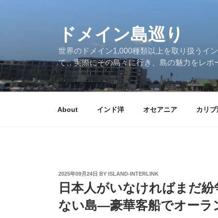
Skip
to
ドメイン島巡り
content
世界のドメイン1,000種類以上を取り扱うイン
て、実際にその島々に行き、島の魅力をレポ
About
インド洋
オセアニア
カリブ
POSTED
2025年09月24日
BY
ISLAND-INTERLINK
ON
日本人がいなければまだ紛
ない島―豪華客船でオーラ