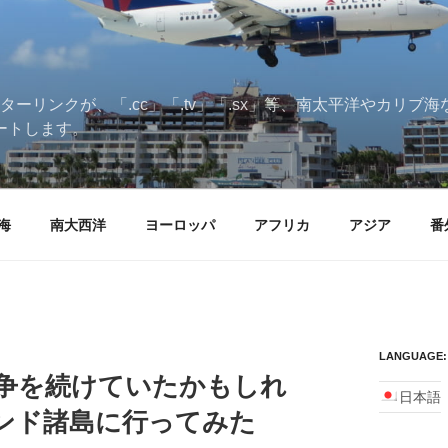
ターリンクが、「.cc」「.tv」「.sx」等、南太平洋やカリ
ートします。
海
南大西洋
ヨーロッパ
アフリカ
アジア
番
LANGUAGE:
争を続けていたかもしれ
日本語
ンド諸島に行ってみた