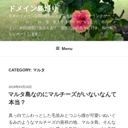
Skip
ドメイン島巡り
to
世界のドメイン1,000種類以上を取り扱うインターリンクが、
content
「.cc」「.tv」「.sx」等、南太平洋やカリブ海などの「島のドメ
イン」約50種類に焦点をあて、実際にその島々に行き、島の魅力
をレポートします。
Menu
CATEGORY: マルタ
POSTED
2019年03月15日
ON
マルタ島なのにマルチーズがいないなんて
本当？
真っ白でふわっとした毛並みとつぶら瞳が可愛いぬいぐ
るみのようなマルチーズの発祥の地、マルタ島。そんな