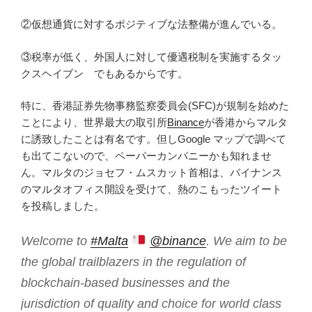
②仮想通貨に対するポジティブな法整備が進んでいる。
③税率が低く、外国人に対して優遇税制を実施するタッ
クスヘイブン でもあるからです。
特に、香港証券先物事務監察委員会(SFC)が規制を始めた
ことにより、世界最大の取引所
Binance
が香港からマルタ
に誘致したことは有名です。但しGoogle マップで調べて
も出てこないので、ペーパーカンパニーかも知れませ
ん。マルタのジョセフ・ムスカット首相は、バイナンス
のマルタオフィス開設を受けて、熱のこもったツイート
を投稿しました。
Welcome to
#Malta
@binance
. We aim to be
the global trailblazers in the regulation of
blockchain-based businesses and the
jurisdiction of quality and choice for world class