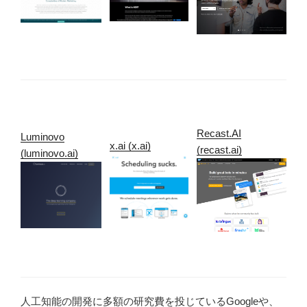
Recast.AI
Luminovo
x.ai (x.ai)
(recast.ai)
(luminovo.ai)
人工知能の開発に多額の研究費を投じているGoogleや、