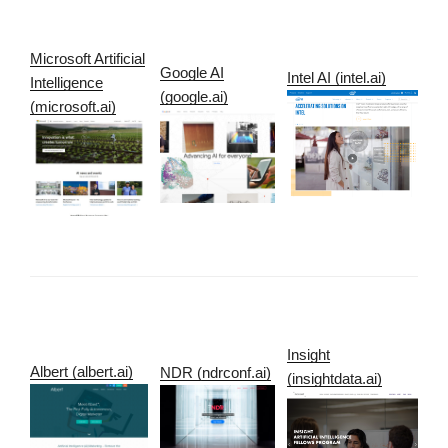
Microsoft Artificial
Google AI
Intel AI (intel.ai)
Intelligence
(google.ai)
(microsoft.ai)
Insight
Albert (albert.ai)
NDR (ndrconf.ai)
(insightdata.ai)