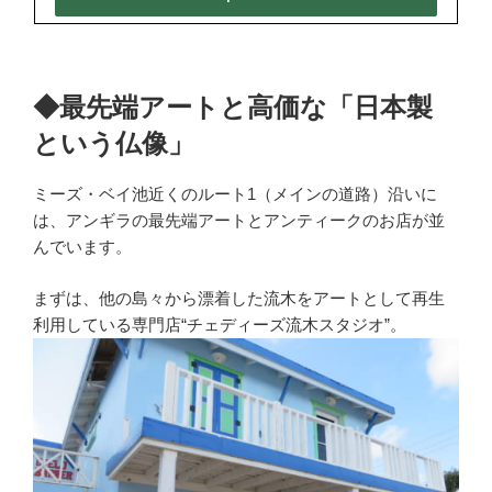
◆最先端アートと高価な「日本製
という仏像」
ミーズ・ベイ池近くのルート1（メインの道路）沿いに
は、アンギラの最先端アートとアンティークのお店が並
んでいます。
まずは、他の島々から
漂着した
流木をアートとして再生
利用している専門店
“
チェディーズ流木スタジオ
”
。