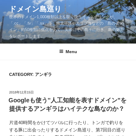
Skip
ドメイン島巡り
to
世界のドメイン1,000種類以上を取り扱うインターリンクが、
content
「.cc」「.tv」「.sx」等、南太平洋やカリブ海などの「島のドメ
イン」約50種類に焦点をあて、実際にその島々に行き、島の魅力
をレポートします。
Menu
CATEGORY: アンギラ
POSTED
2018年12月15日
ON
Googleも使う‟人工知能を表すドメイン”を
提供するアンギラはハイテクな島なのか？
片道40時間をかけてツバルに行ったり、トンガで釣りを
する豚に出会ったりするドメイン島巡り、第7回目の巡り