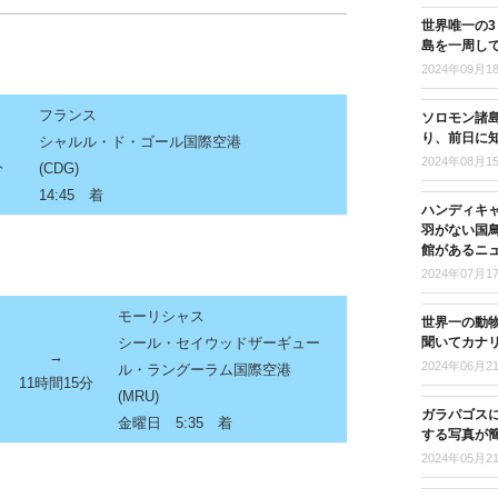
世界唯一の
島を一周し
2024年09月1
フランス
ソロモン諸島
り、前日に
シャルル・ド・ゴール国際空港
2024年08月1
分
(CDG)
14:45
着
ハンディキ
羽がない国
館があるニ
2024年07月1
モーリシャス
世界一の動
聞いてカナ
シール・セイウッドザーギュー
→
2024年06月2
ル・ラングーラム国際空港
11時間15分
(MRU)
ガラパゴス
金曜日 5:35
着
する写真が
2024年05月2