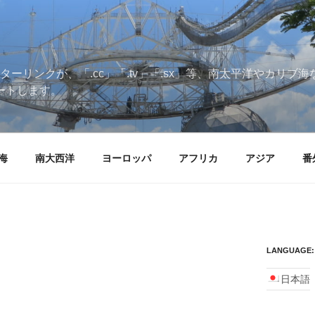
ターリンクが、「.cc」「.tv」「.sx」等、南太平洋やカリ
ートします。
海
南大西洋
ヨーロッパ
アフリカ
アジア
番
LANGUAGE:
日本語