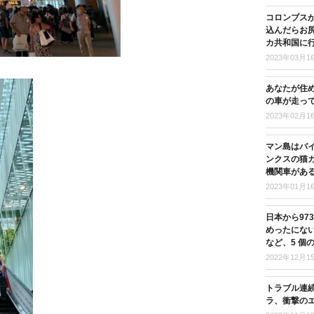
コロンブス
込んだらお尻
カ共和国に
2023年03月1
あなたが住
の車が走っ
2023年02月1
マン島はバ
ンクスの猫
機関車があ
2023年01月1
日本から97
めったにな
など、5 個
2022年12月1
トラブル連
ラ、衝撃の