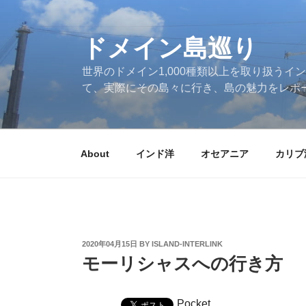
Skip
to
ドメイン島巡り
content
世界のドメイン1,000種類以上を取り扱うイン
て、実際にその島々に行き、島の魅力をレポ
About
インド洋
オセアニア
カリブ
POSTED
2020年04月15日
BY
ISLAND-INTERLINK
ON
モーリシャスへの行き方
Pocket