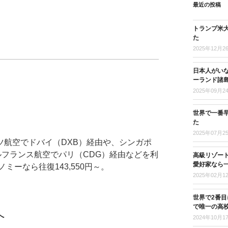
最近の投稿
トランプ米
た
2025年12月2
日本人がい
。
ーランド諸
2025年09月2
世界で一番
た
2025年07月2
ツ航空でドバイ（DXB）経由や、シンガポ
ルフランス航空でパリ（CDG）経由などを利
高級リゾー
愛好家なら
ミーなら往復143,550円～。
2025年02月1
世界で2番
で唯一の高
へ
2024年10月1