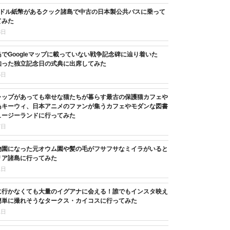
3ドル紙幣があるクック諸島で中古の日本製公共バスに乗って
てみた
8日
でGoogleマップに載っていない戦争記念碑に辿り着いた
知った独立記念日の式典に出席してみた
5日
ャップがあっても幸せな猫たちが暮らす最古の保護猫カフェや
鳥キーウィ、日本アニメのファンが集うカフェやモダンな図書
ュージーランドに行ってみた
7日
物園になった元オウム園や髪の毛がフサフサなミイラがいると
リア諸島に行ってみた
1日
に行かなくても大量のイグアナに会える！誰でもインスタ映え
簡単に撮れそうなタークス・カイコスに行ってみた
1日