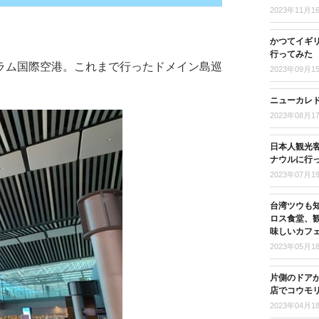
2023年11月1
かつてイギ
行ってみた
ラム国際空港。これまで行ったドメイン島巡
2023年09月1
。
ニューカレド
2023年08月1
日本人観光客
ナウルに行
2023年07月1
台湾ツウも
ロス食堂、
味しいカフ
2023年05月1
片側のドア
店でコウモ
2023年04月1