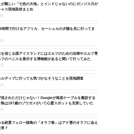
えが難しい「七色の大地」とインドじゃないのにガンジス川が
シャス現地取材まとめ
5日
13時間で行けるアフリカ、セーシェルの夕陽を見に行ってき
6日
在を信じる国アイスランドにはエルフのための法律やエルフ専
ルフのペニスを展示する博物館があると聞いて行ってみた
7日
モルディブに行っても気づかなそうなことを現地調査
5日
流されただけじゃない！Googleが海底ケーブルを敷設する
島は187歳のゾウガメがいて心霊スポットも充実していた
6日
める絶景フェロー諸島の「オラフ祭」はアナ雪のオラフに会え
世界？