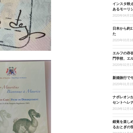
インスタ映
あるモーリ
2020年04月1
日本から約
た
2020年03月1
エルフの存
門学校、エ
2020年02月1
新婚旅行で
2020年01月1
ナポレオンが
セントヘレナ
2019年12月1
錯覚を楽し
るおとぎの