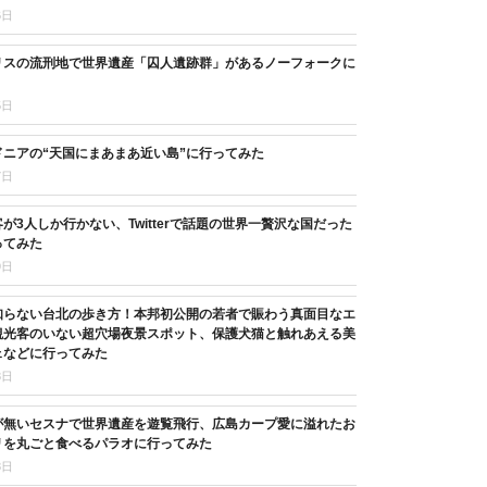
6日
リスの流刑地で世界遺産「囚人遺跡群」があるノーフォークに
5日
ニアの“天国にまあまあ近い島”に行ってみた
7日
が3人しか行かない、Twitterで話題の世界一贅沢な国だった
ってみた
9日
知らない台北の歩き方！本邦初公開の若者で賑わう真面目なエ
観光客のいない超穴場夜景スポット、保護犬猫と触れあえる美
ェなどに行ってみた
8日
が無いセスナで世界遺産を遊覧飛行、広島カープ愛に溢れたお
リを丸ごと食べるパラオに行ってみた
8日