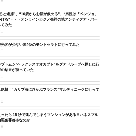
5日
ると逮捕”、“10歳からお酒が飲める”、“男性は「ベンジョ」
つける”・・・オンラインカジノ発祥の地アンティグア・バー
ってみた
5日
観光客が少ない国4位のモントセラトに行ってみた
8日
カブトムシ“ヘラクレスオオカブト”をグアドループへ探しに行
撃の結果が待っていた
5日
も絶賛！“カリブ海に浮かぶフランス”マルティニークに行って
5日
ったら 15 秒で死んでしまうマンションがあるヨハネスブル
凶悪犯罪都市なのか
5日