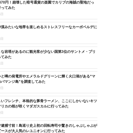
,470円！崩壊した暗号通貨の楽園でカリブの海賊の聖地だっ
行ってみた
5日
砂漠みたいな地帯を楽しめるストレスフリーなカーボベルデに
8日
うな岩塔があるのに観光客が少ない国第3位のサントメ・プリ
ってみた
1日
いと噂の発電所やエメラルドグリーンに輝く火口湖がある“マ
のパマンジ島”を調査してみた
9日
しいフレンチ、本格的な豚骨ラーメン、ここにしかいないキツ
フリカの桜が咲くマダガスカルに行ってみた
9日
で逮捕寸前！島巡り史上初の回転寿司や驚きのしゃぶしゃぶが
ピースが大人気のレユニオンに行ってみた