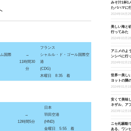
みそ汁1杯1
たバハマに
へ
2024年04月2
美しい海と
行ってみた
2024年03月2
フランス
アニメのよ
ラム国際
→
シャルル・ド・ゴール国際空
ンシペに行
11時間30
港
2024年02月2
分
(CDG)
世界一美し
木曜日 8:35 着
ヨットの隣
2024年01月1
安くて美味
ネザル、ア
日本
2023年12月1
→
羽田空港
12時間5分
(HND)
ニセ札騒動
金曜日 5:55 着
ある、ワン