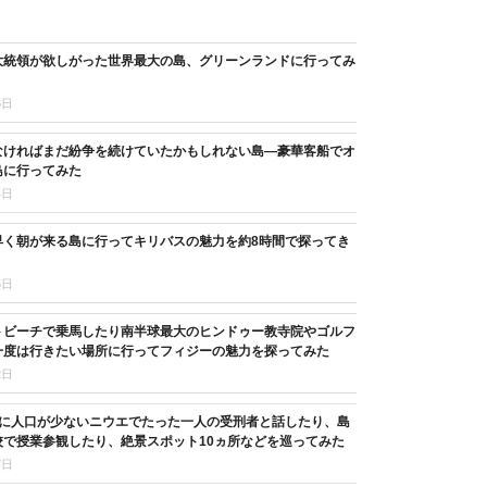
大統領が欲しがった世界最大の島、グリーンランドに行ってみ
6日
なければまだ紛争を続けていたかもしれない島―豪華客船でオ
島に行ってみた
4日
早く朝が来る島に行ってキリバスの魅力を約8時間で探ってき
5日
トビーチで乗馬したり南半球最大のヒンドゥー教寺院やゴルフ
一度は行きたい場所に行ってフィジーの魅力を探ってみた
2日
目に人口が少ないニウエでたった一人の受刑者と話したり、島
校で授業参観したり、絶景スポット10ヵ所などを巡ってみた
7日