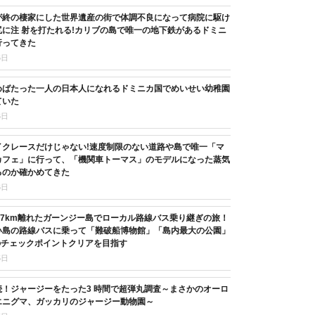
が終の棲家にした世界遺産の街で体調不良になって病院に駆け
に注 射を打たれる!カリブの島で唯一の地下鉄があるドミニ
行ってきた
6日
めばたった一人の日本人になれるドミニカ国でめいせい幼稚園
ていた
6日
イクレースだけじゃない!速度制限のない道路や島で唯一「マ
カフェ」に行って、「機関車トーマス」のモデルになった蒸気
るのか確かめてきた
6日
37km離れたガーンジー島でローカル路線バス乗り継ぎの旅！
い島の路線バスに乗って「難破船博物館」「島内最大の公園」
のチェックポイントクリアを目指す
5日
続！ジャージーをたった3 時間で超弾丸調査～まさかのオーロ
エニグマ、ガッカリのジャージー動物園～