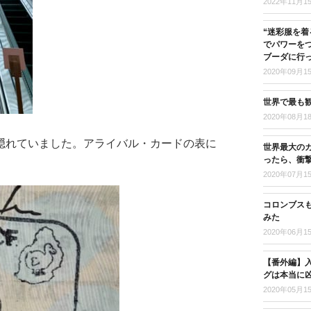
2022年11月1
“迷彩服を着
でパワーを
ブーダに行
2020年09月1
世界で最も
2020年08月1
隠れていました。アライバル・カードの表に
世界最大の
ったら、衝
2020年07月1
コロンブス
みた
2020年06月1
【番外編】入
グは本当に
2020年05月1