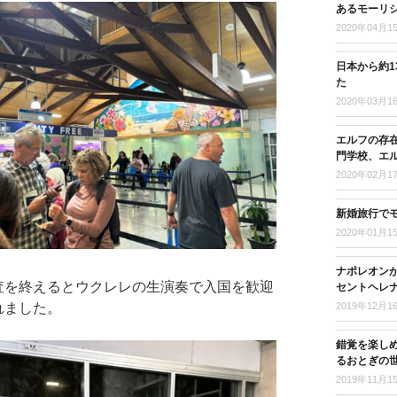
あるモーリ
2020年04月1
日本から約
た
2020年03月1
エルフの存
門学校、エ
2020年02月1
新婚旅行で
2020年01月1
ナポレオンが
査を終えるとウクレレの生演奏で入国を歓迎
セントヘレナ
2019年12月1
れました。
錯覚を楽し
るおとぎの
2019年11月1