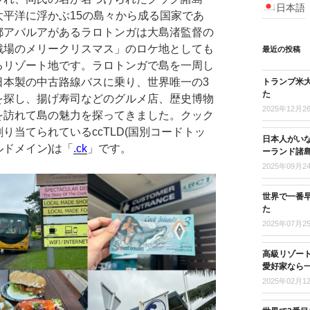
日本語
太平洋に浮かぶ15の島々から成る国家であ
都アバルアがあるラロトンガは大島渚監督の
戦場のメリークリスマス」のロケ地としても
最近の投稿
るリゾート地です。ラロトンガで島を一周し
日本製の中古路線バスに乗り、世界唯一の3
トランプ米
た
を探し、揚げ寿司などのグルメ店、歴史博物
2025年12月2
を訪れて島の魅力を探ってきました。クック
り当てられているccTLD(国別コードトッ
日本人がい
ルドメイン)は「
.ck
」です。
ーランド諸
2025年09月2
世界で一番
た
2025年07月2
高級リゾー
愛好家なら
2025年02月1