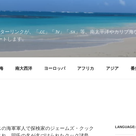
ターリンクが、「.cc」「.tv」「.sx」等、南太平洋やカリ
ートします。
海
南大西洋
ヨーロッパ
アフリカ
アジア
番
LANGUAGE:
スの海軍軍人で探検家のジェームズ・クック
され、同氏の名が名づけられたクック諸島