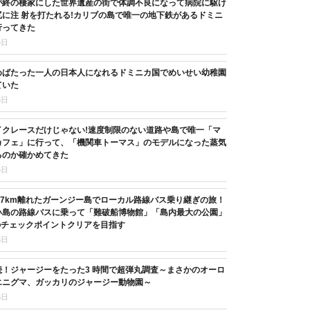
が終の棲家にした世界遺産の街で体調不良になって病院に駆け
に注 射を打たれる!カリブの島で唯一の地下鉄があるドミニ
行ってきた
6日
めばたった一人の日本人になれるドミニカ国でめいせい幼稚園
ていた
6日
イクレースだけじゃない!速度制限のない道路や島で唯一「マ
カフェ」に行って、「機関車トーマス」のモデルになった蒸気
るのか確かめてきた
6日
37km離れたガーンジー島でローカル路線バス乗り継ぎの旅！
い島の路線バスに乗って「難破船博物館」「島内最大の公園」
のチェックポイントクリアを目指す
5日
続！ジャージーをたった3 時間で超弾丸調査～まさかのオーロ
エニグマ、ガッカリのジャージー動物園～
5日