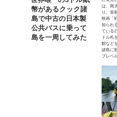
は、南
幣があるクック諸
り、首
島で中古の日本製
映画「
知られ
公共バスに乗って
ている
島を一周してみた
ドル札
館など
諸島に割
プレベ