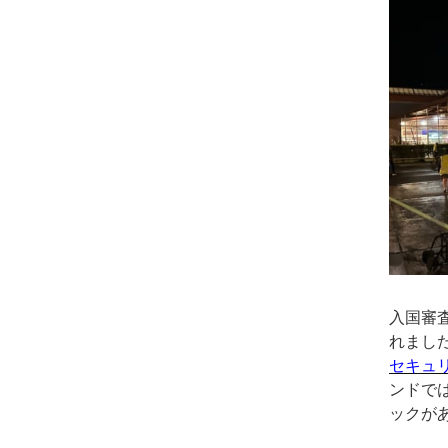
入国審
れまし
セキュ
ンドで
ックが