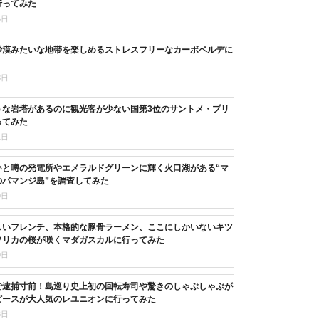
行ってみた
5日
砂漠みたいな地帯を楽しめるストレスフリーなカーボベルデに
8日
うな岩塔があるのに観光客が少ない国第3位のサントメ・プリ
ってみた
1日
いと噂の発電所やエメラルドグリーンに輝く火口湖がある“マ
のパマンジ島”を調査してみた
9日
しいフレンチ、本格的な豚骨ラーメン、ここにしかいないキツ
フリカの桜が咲くマダガスカルに行ってみた
9日
で逮捕寸前！島巡り史上初の回転寿司や驚きのしゃぶしゃぶが
ピースが大人気のレユニオンに行ってみた
6日