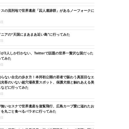
リスの流刑地で世界遺産「囚人遺跡群」があるノーフォークに
5日
ニアの“天国にまあまあ近い島”に行ってみた
7日
が3人しか行かない、Twitterで話題の世界一贅沢な国だった
ってみた
9日
知らない台北の歩き方！本邦初公開の若者で賑わう真面目なエ
観光客のいない超穴場夜景スポット、保護犬猫と触れあえる美
ェなどに行ってみた
8日
が無いセスナで世界遺産を遊覧飛行、広島カープ愛に溢れたお
リを丸ごと食べるパラオに行ってみた
8日