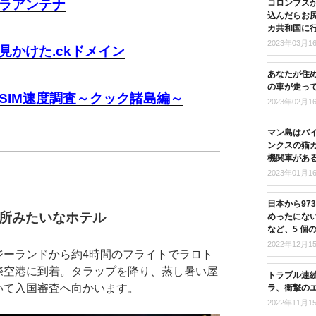
ラアンテナ
コロンブス
込んだらお尻
カ共和国に
2023年03月1
見かけた.ckドメイン
あなたが住
の車が走っ
SIM速度調査～クック諸島編～
2023年02月1
マン島はバ
ンクスの猫
機関車があ
2023年01月1
日本から97
所みたいなホテル
めったにな
など、5 個
2022年12月1
ジーランドから約4時間のフライトでラロト
際空港に到着。タラップを降り、蒸し暑い屋
トラブル連
いて入国審査へ向かいます。
ラ、衝撃の
2022年11月1