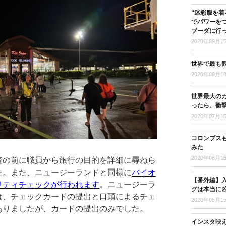
“迷彩服を着
でパワーを
ブーダに行
2020年09月1
世界で最も
2020年08月1
世界最大の
ったら、衝
2020年07月1
コロンブス
みた
2020年06月1
査の前に職員から旅行の目的を詳細に尋ねら
た。また、ニュージーランドと同様に
バイオ
【番外編】入
リティチェックが行われます
。ニュージーラ
グは本当に
は、チェックカードの提出と口頭によるチェ
2020年05月1
ありましたが、カードの提出のみでした。
インスタ映