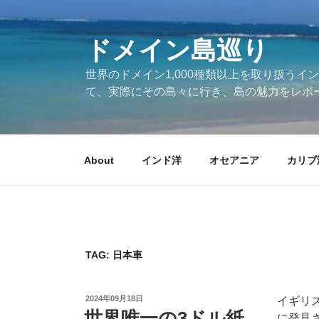
Skip
to
ドメイン島巡り
content
世界のドメイン1,000種類以上を取り扱うイン
て、実際にその島々に行き、島の魅力をレポ
About
インド洋
オセアニア
カリブ
TAG: 日本車
POSTED
2024年09月18日
イギリ
ON
世界唯一の3ドル紙
に発見