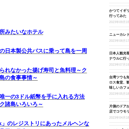
かつてイギ
行ってみた
2023年09月1
所みたいなホテル
ニューカレド
2023年08月1
の日本製公共バスに乗って島を一周
日本人観光客
ナウルに行
2023年07月1
られなかった揚げ寿司と魚料理～ク
島の食事事情～
台湾ツウも
ロス食堂、
味しいカフ
2023年05月1
唯一の3ドル紙幣を手に入れる方法
ク諸島いろいろ～
片側のドア
店でコウモ
2023年04月1
ck」のレジストリにあったメルヘンな