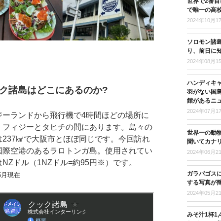
世界で2番
で唯一の高
2024年10月1
ソロモン諸島
り、前日に
2024年08月1
ハンディキ
ク諸島はどこにあるのか?
羽がない国
館があるニ
2024年07月1
ジーランドから飛行機で4時間ほどの場所に
、フィジーとタヒチの間にあります。島々の
世界一の動
は237㎢で大阪市とほぼ同じです。今回訪れ
聞いてカナ
国際空港のあるラロトンガ島。使用されてい
2024年06月2
NZドル（1NZドル=約95円※）です。
ガラパゴス
年5月現在
する写真が
2024年05月2
みそ汁1杯1