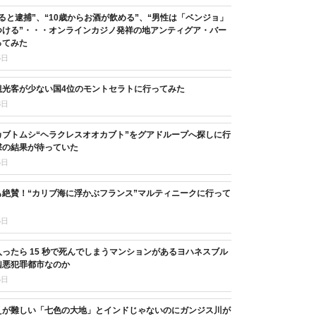
ると逮捕”、“10歳からお酒が飲める”、“男性は「ベンジョ」
つける”・・・オンラインカジノ発祥の地アンティグア・バー
ってみた
5日
観光客が少ない国4位のモントセラトに行ってみた
8日
カブトムシ“ヘラクレスオオカブト”をグアドループへ探しに行
撃の結果が待っていた
5日
も絶賛！“カリブ海に浮かぶフランス”マルティニークに行って
5日
ったら 15 秒で死んでしまうマンションがあるヨハネスブル
凶悪犯罪都市なのか
5日
えが難しい「七色の大地」とインドじゃないのにガンジス川が