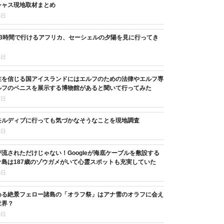
シャス現地取材まとめ
5日
13時間で行けるアフリカ、セーシェルの夕陽を見に行ってき
6日
在を信じる国アイスランドにはエルフのための法律やエルフ専
ルフのペニスを展示する博物館があると聞いて行ってみた
7日
モルディブに行っても気づかなそうなことを現地調査
5日
流されただけじゃない！Googleが海底ケーブルを敷設する
島は187歳のゾウガメがいて心霊スポットも充実していた
6日
める絶景フェロー諸島の「オラフ祭」はアナ雪のオラフに会え
世界？
5日