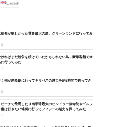
English
大統領が欲しがった世界最大の島、グリーンランドに行ってみ
6日
なければまだ紛争を続けていたかもしれない島―豪華客船でオ
島に行ってみた
4日
早く朝が来る島に行ってキリバスの魅力を約8時間で探ってき
5日
トビーチで乗馬したり南半球最大のヒンドゥー教寺院やゴルフ
一度は行きたい場所に行ってフィジーの魅力を探ってみた
2日