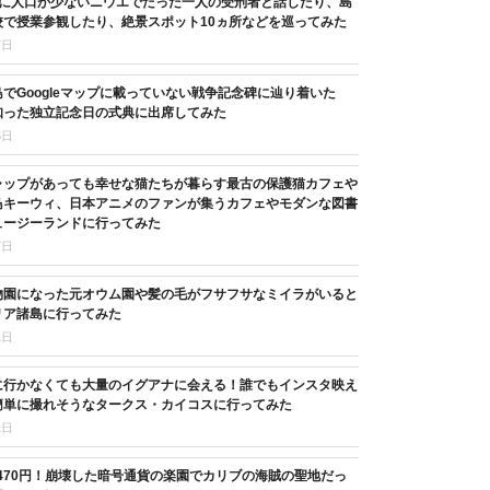
目に人口が少ないニウエでたった一人の受刑者と話したり、島
校で授業参観したり、絶景スポット10ヵ所などを巡ってみた
7日
でGoogleマップに載っていない戦争記念碑に辿り着いた
知った独立記念日の式典に出席してみた
5日
ャップがあっても幸せな猫たちが暮らす最古の保護猫カフェや
鳥キーウィ、日本アニメのファンが集うカフェやモダンな図書
ュージーランドに行ってみた
7日
物園になった元オウム園や髪の毛がフサフサなミイラがいると
リア諸島に行ってみた
1日
に行かなくても大量のイグアナに会える！誰でもインスタ映え
簡単に撮れそうなタークス・カイコスに行ってみた
1日
,470円！崩壊した暗号通貨の楽園でカリブの海賊の聖地だっ