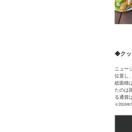
◆クッ
ニュー
位置し
総面積
たのは
る通貨は
※2024