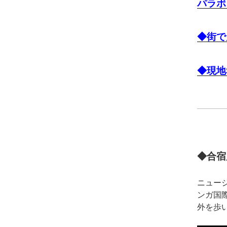
パラボ
◆街で
◆現地
◆合宿
ニュー
ンガ国
外を歩