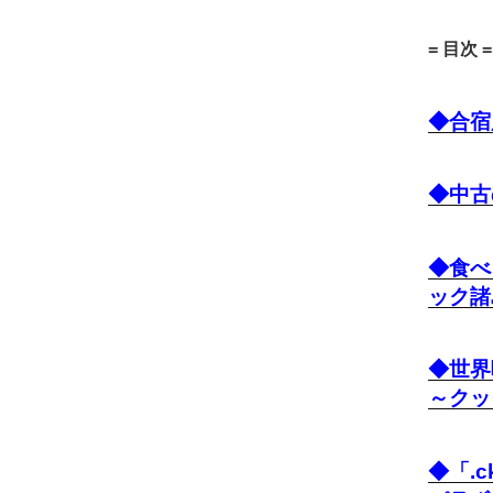
= 目次 =
◆合宿
◆中古
◆食べ
ック諸
◆世界
～クッ
◆「.