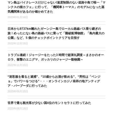
マン島はバイクレースだけじゃない!速度制限のない道路や島で唯一「マ
ンクスの猫カフェ」に行って、「機関車トーマス」のモデルになった蒸
気機関車があるのか確かめてきた
2023年01月16日
日本から9737km離れたガーンジー島でローカル路線バス乗り継ぎの
旅！めったにない島の路線バスに乗って「難破船博物館」「島内最大の
公園」など、5 個のチェックポイントクリアを目指す
2022年12月15日
トラブル連続！ジャージーをたった3 時間で超弾丸調査～まさかのオー
ロラ、衝撃のエニグマ、ガッカリのジャージー動物園～
2022年11月15日
“迷彩服を着ると逮捕”、“10歳からお酒が飲める”、“男性は「ベンジ
ョ」でパワーをつける”・・・オンラインカジノ発祥の地アンティグ
ア・バーブーダに行ってみた
2020年09月15日
世界で最も観光客が少ない国4位のモントセラトに行ってみた
2020年08月18日