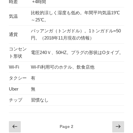
時差
+4時間
比較的涼しく湿度も低め。年間平均気温19℃
気温
～25℃。
パッアンガ（トンガドル）。1トンガドル=50
通貨
円。（2018年11月現在の情報）
コンセン
電圧240Ｖ、50HZ。プラグの形状はOタイプ。
ト形状
Wi-Fi
Wi-Fi利用可のホテル、飲食店他
タクシー
有
Uber
無
チップ
習慣なし
Posts
Previous
Next
Page
2