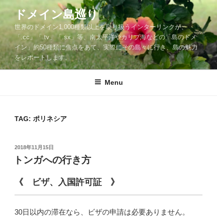
Skip
ドメイン島巡り
to
世界のドメイン1,000種類以上を取り扱うインターリンクが、
content
「.cc」「.tv」「.sx」等、南太平洋やカリブ海などの「島のドメ
イン」約50種類に焦点をあて、実際にその島々に行き、島の魅力
をレポートします。
Menu
TAG: ポリネシア
POSTED
2018年11月15日
ON
トンガへの行き方
《 ビザ、入国許可証 》
30日以内の滞在なら、ビザの申請は必要ありません。