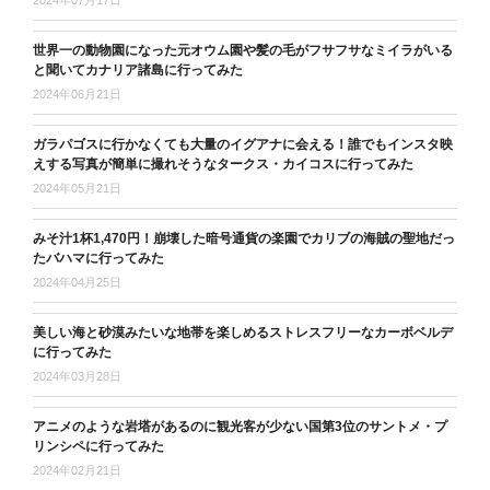
世界一の動物園になった元オウム園や髪の毛がフサフサなミイラがいる
と聞いてカナリア諸島に行ってみた
2024年06月21日
ガラパゴスに行かなくても大量のイグアナに会える！誰でもインスタ映
えする写真が簡単に撮れそうなタークス・カイコスに行ってみた
2024年05月21日
みそ汁1杯1,470円！崩壊した暗号通貨の楽園でカリブの海賊の聖地だっ
たバハマに行ってみた
2024年04月25日
美しい海と砂漠みたいな地帯を楽しめるストレスフリーなカーボベルデ
に行ってみた
2024年03月28日
アニメのような岩塔があるのに観光客が少ない国第3位のサントメ・プ
リンシペに行ってみた
2024年02月21日