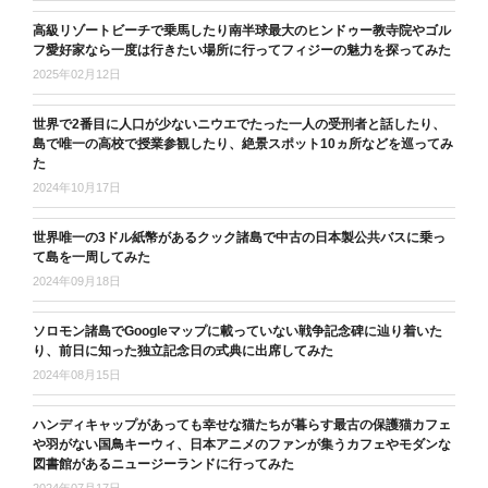
高級リゾートビーチで乗馬したり南半球最大のヒンドゥー教寺院やゴル
フ愛好家なら一度は行きたい場所に行ってフィジーの魅力を探ってみた
2025年02月12日
世界で2番目に人口が少ないニウエでたった一人の受刑者と話したり、
島で唯一の高校で授業参観したり、絶景スポット10ヵ所などを巡ってみ
た
2024年10月17日
世界唯一の3ドル紙幣があるクック諸島で中古の日本製公共バスに乗っ
て島を一周してみた
2024年09月18日
ソロモン諸島でGoogleマップに載っていない戦争記念碑に辿り着いた
り、前日に知った独立記念日の式典に出席してみた
2024年08月15日
ハンディキャップがあっても幸せな猫たちが暮らす最古の保護猫カフェ
や羽がない国鳥キーウィ、日本アニメのファンが集うカフェやモダンな
図書館があるニュージーランドに行ってみた
2024年07月17日