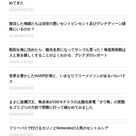
めてきた
2019年09月17日
復活した海賊たちは治安の悪いセントビンセント及びグレナディーン諸
島にいるのか？
2019年08月15日
彫刻を海に沈めたら、観光名所になってサンゴも育った！海底美術館は
人と魚を嬉しくすることがよくわかる、グレナダのレポート
2019年07月16日
世界を脅かしたHARP計画と、いきなりフリーメイソンがあるバルバド
ス
2019年06月15日
まさに波瀾万丈、島全体が100％テスラの太陽光発電「タウ島」の実態
をゴリゴリの力技で実際に行って確かめてみました
2019年05月15日
フリーパスで行けるカジノとNintendoが人気のセントルシア
2019年04月15日