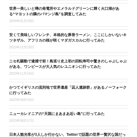
世界一美しいと噂の発電所やエメラルドグリーンに輝く火口湖があ
る“マヨットの隣のパマンジ島”を調査してみた
2024年01月19日
安くて美味しいフレンチ、本格的な豚骨ラーメン、ここにしかいないキ
ツネザル、アフリカの桜が咲くマダガスカルに行ってみた
2023年12月19日
ニセ札騒動で逮捕寸前！島巡り史上初の回転寿司や驚きのしゃぶしゃぶ
がある、ワンピースが大人気のレユニオンに行ってみた
2023年11月16日
かつてイギリスの流刑地で世界遺産「囚人遺跡群」があるノーフォーク
に行ってみた
2023年09月15日
ニューカレドニアの“天国にまあまあ近い島”に行ってみた
2023年08月17日
日本人観光客が3人しか行かない、Twitterで話題の世界一贅沢な国だっ