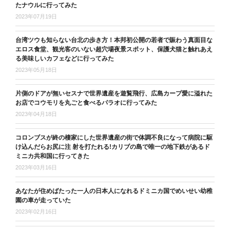
たナウルに行ってみた
2023年07月19日
台湾ツウも知らない台北の歩き方！本邦初公開の若者で賑わう真面目な
エロス食堂、観光客のいない超穴場夜景スポット、保護犬猫と触れあえ
る美味しいカフェなどに行ってみた
2023年05月18日
片側のドアが無いセスナで世界遺産を遊覧飛行、広島カープ愛に溢れた
お店でコウモリを丸ごと食べるパラオに行ってみた
2023年04月18日
コロンブスが終の棲家にした世界遺産の街で体調不良になって病院に駆
け込んだらお尻に注 射を打たれる!カリブの島で唯一の地下鉄があるド
ミニカ共和国に行ってきた
2023年03月16日
あなたが住めばたった一人の日本人になれるドミニカ国でめいせい幼稚
園の車が走っていた
2023年02月16日