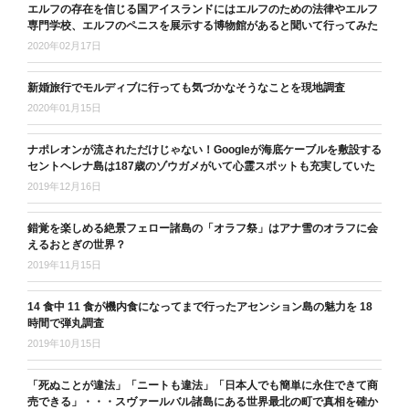
エルフの存在を信じる国アイスランドにはエルフのための法律やエルフ
専門学校、エルフのペニスを展示する博物館があると聞いて行ってみた
2020年02月17日
新婚旅行でモルディブに行っても気づかなそうなことを現地調査
2020年01月15日
ナポレオンが流されただけじゃない！Googleが海底ケーブルを敷設する
セントヘレナ島は187歳のゾウガメがいて心霊スポットも充実していた
2019年12月16日
錯覚を楽しめる絶景フェロー諸島の「オラフ祭」はアナ雪のオラフに会
えるおとぎの世界？
2019年11月15日
14 食中 11 食が機内食になってまで行ったアセンション島の魅力を 18
時間で弾丸調査
2019年10月15日
「死ぬことが違法」「ニートも違法」「日本人でも簡単に永住できて商
売できる」・・・スヴァールバル諸島にある世界最北の町で真相を確か