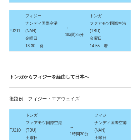
フィジー
トンガ
ナンディ国際空港
ファアモツ国際空港
→
FJ211
(NAN)
(TBU)
1時間25分
金曜日
金曜日
13:30 発
14:55 着
トンガからフィジーを経由して日本へ
復路例 フィジー・エアウェイズ
トンガ
フィジー
ファアモツ国際空港
ナンディ国際空港
→
FJ210
(TBU)
(NAN)
1時間30分
土曜日
土曜日