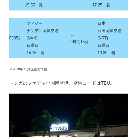
15:55 発
17:25 着
フィジー
日本
ナンディ国際空港
成田国際空港
→
FJ351
(NAN)
(NRT)
9時間15分
日曜日
日曜日
14:15 発
19:30 着
※2018年11月現在の情報
トンガのファアモツ国際空港。空港コードはTBU。