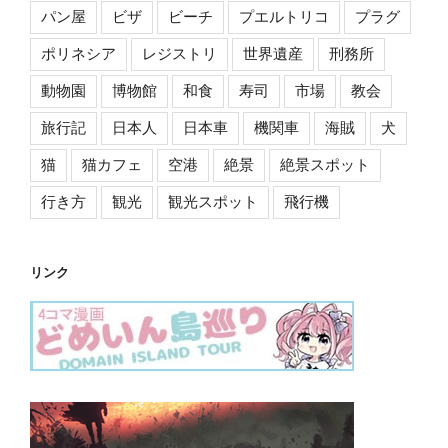
パン屋
ビザ
ビーチ
プエルトリコ
プラグ
ポリネシア
レジストリ
世界遺産
刑務所
動物園
博物館
和食
寿司
市場
教会
旅行記
日本人
日本車
機関車
海賊
犬
猫
猫カフェ
空港
絶景
絶景スポット
行き方
観光
観光スポット
飛行機
リンク