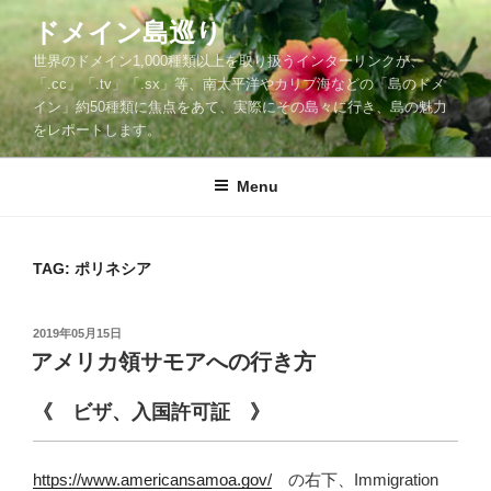
Skip
ドメイン島巡り
to
世界のドメイン1,000種類以上を取り扱うインターリンクが、
content
「.cc」「.tv」「.sx」等、南太平洋やカリブ海などの「島のドメ
イン」約50種類に焦点をあて、実際にその島々に行き、島の魅力
をレポートします。
Menu
TAG: ポリネシア
POSTED
2019年05月15日
ON
アメリカ領サモアへの行き方
《 ビザ、入国許可証 》
https://www.americansamoa.gov/
の右下、Immigration