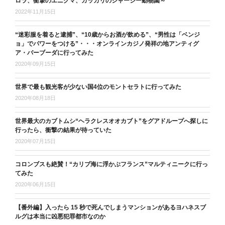
ロラ、衝撃のエニグマ、ガッカリのジャージー動物園～
2022年11月15日
“迷彩服を着ると逮捕”、“10歳からお酒が飲める”、“男性は「ベンジ
ョ」でパワーをつける”・・・オンラインカジノ発祥の地アンティグ
ア・バーブーダに行ってみた
2020年09月15日
世界で最も観光客が少ない国4位のモントセラトに行ってみた
2020年08月18日
世界最大のカブトムシ“ヘラクレスオオカブト”をグアドループへ探しに
行ったら、衝撃の結果が待っていた
2020年07月15日
コロンブスも絶賛！“カリブ海に浮かぶフランス”マルティニークに行っ
てみた
2020年06月15日
【番外編】入ったら 15 秒で死んでしまうマンションがあるヨハネスブ
ルグは本当に凶悪犯罪都市なのか