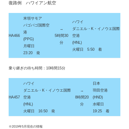
復路例 ハワイアン航空
米領サモア
ハワイ
パゴパゴ国際空
→
ダニエル・K・イノウエ国際
港
HA466
5時間30
空港
(PPG)
分
(HNL)
月曜日
火曜日 5:50 着
23:20 発
乗り継ぎの待ち時間：10時間15分
ハワイ
日本
ダニエル・K・イノウエ国際
→
羽田空港
HA457
空港
8時間20
(HND)
(HNL)
分
水曜日
火曜日 16:50 発
19:25 着
※2019年5月現在の情報