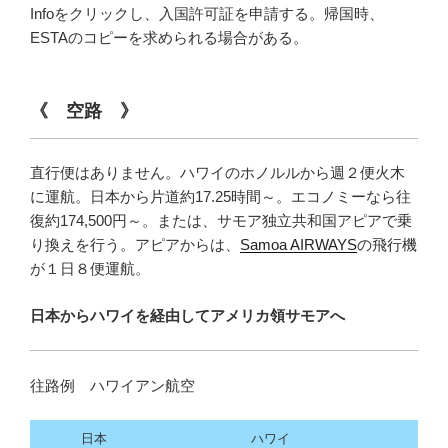
Infoをクリックし、入国許可証を申請する。帰国時、
ESTAのコピーを求められる場合がある。
《 空路 》
直行便はありません。ハワイのホノルルから週２便火木
に運航。日本から片道約17.25時間～。エコノミーなら往
復約174,500円～。または、サモア独立共和国アピアで乗
り換えを行う。アピアからは、
Samoa AIRWAYS
の飛行機
が１日８便運航。
日本からハワイを経由してアメリカ領サモアへ
往路例 ハワイアン航空
日本
ハワイ