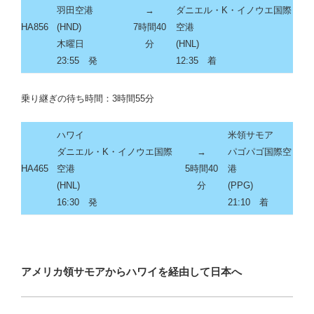
羽田空港
→
ダニエル・K・イノウエ国際
HA856
(HND)
7時間40
空港
木曜日
分
(HNL)
23:55 発
12:35 着
乗り継ぎの待ち時間：3時間55分
ハワイ
米領サモア
ダニエル・K・イノウエ国際
→
パゴパゴ国際空
HA465
空港
5時間40
港
(HNL)
分
(PPG)
16:30 発
21:10 着
アメリカ領サモアからハワイを経由して日本へ