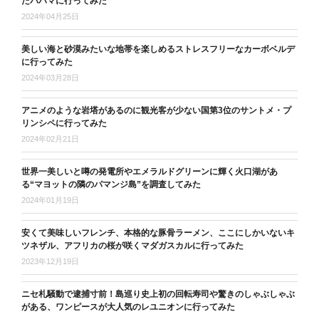
たバハマに行ってみた
2024年04月25日
美しい海と砂漠みたいな地帯を楽しめるストレスフリーなカーボベルデ
に行ってみた
2024年03月28日
アニメのような岩塔があるのに観光客が少ない国第3位のサントメ・プ
リンシペに行ってみた
2024年02月21日
世界一美しいと噂の発電所やエメラルドグリーンに輝く火口湖があ
る“マヨットの隣のパマンジ島”を調査してみた
2024年01月19日
安くて美味しいフレンチ、本格的な豚骨ラーメン、ここにしかいないキ
ツネザル、アフリカの桜が咲くマダガスカルに行ってみた
2023年12月19日
ニセ札騒動で逮捕寸前！島巡り史上初の回転寿司や驚きのしゃぶしゃぶ
がある、ワンピースが大人気のレユニオンに行ってみた