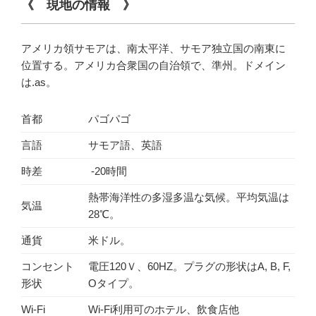
《
現地の情報
》
アメリカ領サモアは、南太平洋、サモア独立国の南東に
位置する。アメリカ合衆国の自治領で、準州。ドメイン
は.as。
首都
パゴパゴ
言語
サモア語、英語
時差
-20時間
熱帯海洋性の多湿多温な気候。平均気温は
気温
28℃。
通貨
米ドル。
コンセント
電圧120Ｖ、60HZ。プラグの形状はA, B, F,
形状
Oタイプ。
Wi-Fi
Wi-Fi利用可のホテル、飲食店他