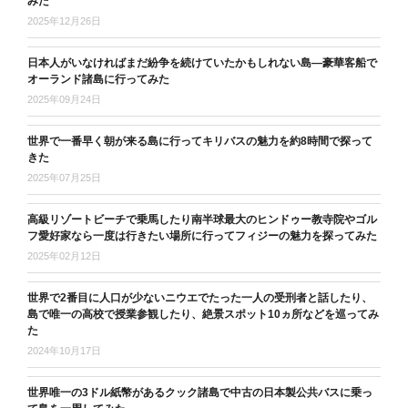
みた
2025年12月26日
日本人がいなければまだ紛争を続けていたかもしれない島―豪華客船で
オーランド諸島に行ってみた
2025年09月24日
世界で一番早く朝が来る島に行ってキリバスの魅力を約8時間で探って
きた
2025年07月25日
高級リゾートビーチで乗馬したり南半球最大のヒンドゥー教寺院やゴル
フ愛好家なら一度は行きたい場所に行ってフィジーの魅力を探ってみた
2025年02月12日
世界で2番目に人口が少ないニウエでたった一人の受刑者と話したり、
島で唯一の高校で授業参観したり、絶景スポット10ヵ所などを巡ってみ
た
2024年10月17日
世界唯一の3ドル紙幣があるクック諸島で中古の日本製公共バスに乗っ