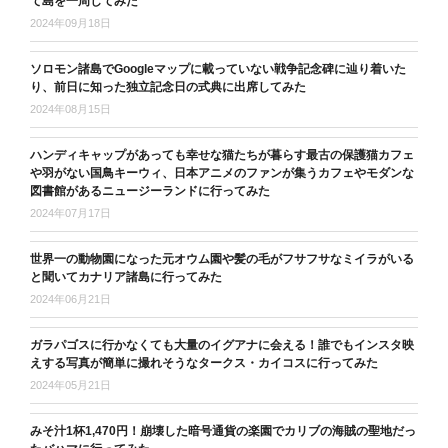
て島を一周してみた
2024年09月18日
ソロモン諸島でGoogleマップに載っていない戦争記念碑に辿り着いた
り、前日に知った独立記念日の式典に出席してみた
2024年08月15日
ハンディキャップがあっても幸せな猫たちが暮らす最古の保護猫カフェ
や羽がない国鳥キーウィ、日本アニメのファンが集うカフェやモダンな
図書館があるニュージーランドに行ってみた
2024年07月17日
世界一の動物園になった元オウム園や髪の毛がフサフサなミイラがいる
と聞いてカナリア諸島に行ってみた
2024年06月21日
ガラパゴスに行かなくても大量のイグアナに会える！誰でもインスタ映
えする写真が簡単に撮れそうなタークス・カイコスに行ってみた
2024年05月21日
みそ汁1杯1,470円！崩壊した暗号通貨の楽園でカリブの海賊の聖地だっ