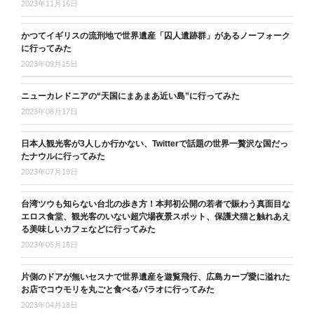
2023年11月16日
かつてイギリスの流刑地で世界遺産「囚人遺跡群」があるノーフォーク
に行ってみた
2023年09月15日
ニューカレドニアの“天国にまあまあ近い島”に行ってみた
2023年08月17日
日本人観光客が3人しか行かない、Twitterで話題の世界一贅沢な国だっ
たナウルに行ってみた
2023年07月19日
台湾ツウも知らない台北の歩き方！本邦初公開の若者で賑わう真面目な
エロス食堂、観光客のいない超穴場夜景スポット、保護犬猫と触れあえ
る美味しいカフェなどに行ってみた
2023年05月18日
片側のドアが無いセスナで世界遺産を遊覧飛行、広島カープ愛に溢れた
お店でコウモリを丸ごと食べるパラオに行ってみた
2023年04月18日