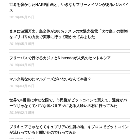
世界を脅かしたHARP計画と、いきなりフリーメイソンがあるバルバド
ス
2019年06月15日
まさに波瀾万丈、島全体が100％テスラの太陽光発電「タウ島」の実態
をゴリゴリの力技で実際に行って確かめてみました
2019年05月15日
フリーパスで行けるカジノとNintendoが人気のセントルシア
2019年04月15日
マルタ島なのにマルチーズがいないなんて本当？
2019年03月15日
世界で4番目に幸せな国で、市民権がビットコインで買えて、通貨がバ
ーツじゃなくてバツな国バヌアツにある人喰いの村に行ってみた
2019年02月15日
プリキュアじゃなくてキュプリアの生誕の地、キプロスでビットコイン
が流行っていると聞いたので行ってみた