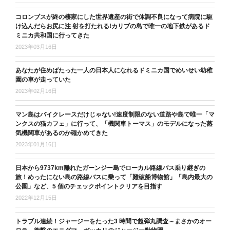
コロンブスが終の棲家にした世界遺産の街で体調不良になって病院に駆
け込んだらお尻に注 射を打たれる!カリブの島で唯一の地下鉄があるド
ミニカ共和国に行ってきた
2023年03月16日
あなたが住めばたった一人の日本人になれるドミニカ国でめいせい幼稚
園の車が走っていた
2023年02月16日
マン島はバイクレースだけじゃない!速度制限のない道路や島で唯一「マ
ンクスの猫カフェ」に行って、「機関車トーマス」のモデルになった蒸
気機関車があるのか確かめてきた
2023年01月16日
日本から9737km離れたガーンジー島でローカル路線バス乗り継ぎの
旅！めったにない島の路線バスに乗って「難破船博物館」「島内最大の
公園」など、5 個のチェックポイントクリアを目指す
2022年12月15日
トラブル連続！ジャージーをたった3 時間で超弾丸調査～まさかのオー