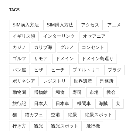
TAGS
SIM購入方法
SIM購入方法
アクセス
アニメ
イギリス領
インターリンク
オセアニア
カジノ
カリブ海
グルメ
コンセント
ゴルフ
サモア
ドメイン
ドメイン島巡り
パン屋
ビザ
ビーチ
プエルトリコ
プラグ
ポリネシア
レジストリ
世界遺産
刑務所
動物園
博物館
和食
寿司
市場
教会
旅行記
日本人
日本車
機関車
海賊
犬
猫
猫カフェ
空港
絶景
絶景スポット
行き方
観光
観光スポット
飛行機