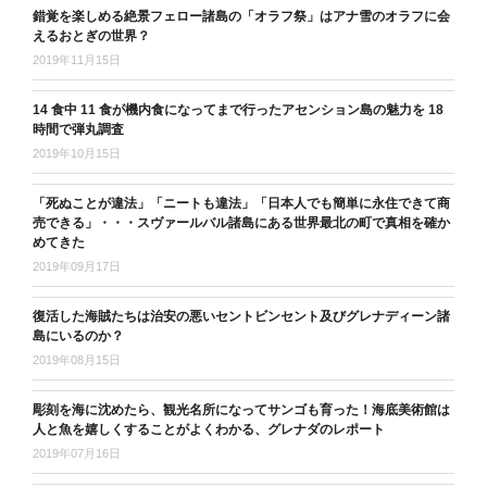
錯覚を楽しめる絶景フェロー諸島の「オラフ祭」はアナ雪のオラフに会
えるおとぎの世界？
2019年11月15日
14 食中 11 食が機内食になってまで行ったアセンション島の魅力を 18
時間で弾丸調査
2019年10月15日
「死ぬことが違法」「ニートも違法」「日本人でも簡単に永住できて商
売できる」・・・スヴァールバル諸島にある世界最北の町で真相を確か
めてきた
2019年09月17日
復活した海賊たちは治安の悪いセントビンセント及びグレナディーン諸
島にいるのか？
2019年08月15日
彫刻を海に沈めたら、観光名所になってサンゴも育った！海底美術館は
人と魚を嬉しくすることがよくわかる、グレナダのレポート
2019年07月16日