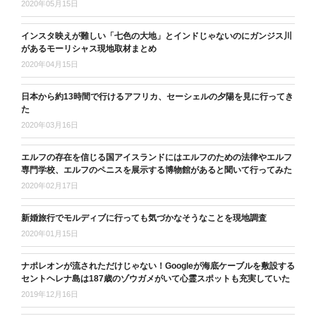
2020年05月15日
インスタ映えが難しい「七色の大地」とインドじゃないのにガンジス川
があるモーリシャス現地取材まとめ
2020年04月15日
日本から約13時間で行けるアフリカ、セーシェルの夕陽を見に行ってき
た
2020年03月16日
エルフの存在を信じる国アイスランドにはエルフのための法律やエルフ
専門学校、エルフのペニスを展示する博物館があると聞いて行ってみた
2020年02月17日
新婚旅行でモルディブに行っても気づかなそうなことを現地調査
2020年01月15日
ナポレオンが流されただけじゃない！Googleが海底ケーブルを敷設する
セントヘレナ島は187歳のゾウガメがいて心霊スポットも充実していた
2019年12月16日