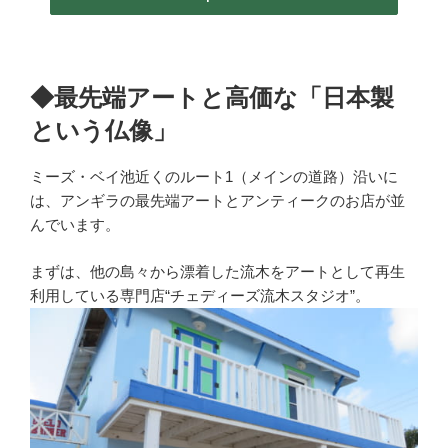
◆最先端アートと高価な「日本製
という仏像」
ミーズ・ベイ池近くのルート1（メインの道路）沿いに
は、アンギラの最先端アートとアンティークのお店が並
んでいます。
まずは、他の島々から
漂着した
流木をアートとして再生
利用している専門店
“
チェディーズ流木スタジオ
”
。