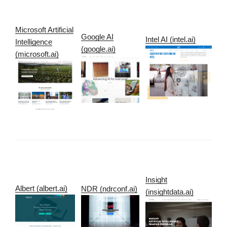
Microsoft Artificial
Google AI
Intel AI (intel.ai)
Intelligence
(google.ai)
(microsoft.ai)
Insight
Albert (albert.ai)
NDR (ndrconf.ai)
(insightdata.ai)