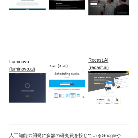
Recast.AI
Luminovo
x.ai (x.ai)
(recast.ai)
(luminovo.ai)
人工知能の開発に多額の研究費を投じているGoogleや、