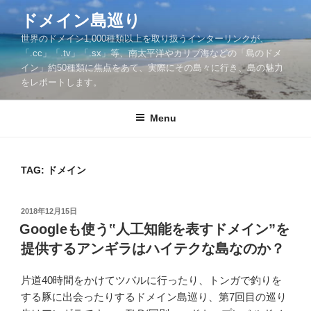
Skip
ドメイン島巡り
to
世界のドメイン1,000種類以上を取り扱うインターリンクが、
content
「.cc」「.tv」「.sx」等、南太平洋やカリブ海などの「島のドメ
イン」約50種類に焦点をあて、実際にその島々に行き、島の魅力
をレポートします。
Menu
TAG: ドメイン
POSTED
2018年12月15日
ON
Googleも使う‟人工知能を表すドメイン”を
提供するアンギラはハイテクな島なのか？
片道40時間をかけてツバルに行ったり、トンガで釣りを
する豚に出会ったりするドメイン島巡り、第7回目の巡り