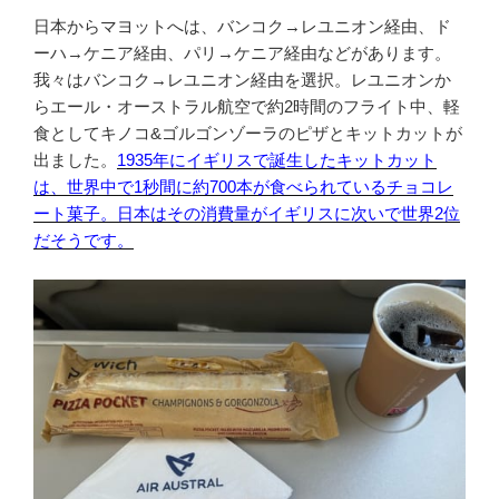
日本からマヨットへは、バンコク→レユニオン経由、ド
ーハ→ケニア経由、パリ→ケニア経由などがあります。
我々はバンコク→レユニオン経由を選択。レユニオンか
らエール・オーストラル航空で約2時間のフライト中、軽
食としてキノコ&ゴルゴンゾーラのピザとキットカットが
出ました。
1935年にイギリスで誕生したキットカット
は、世界中で1秒間に約700本が食べられているチョコレ
ート菓子。日本はその消費量がイギリスに次いで世界2位
だそうです。