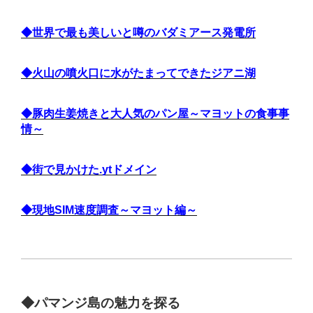
◆世界で最も美しいと噂のバダミアース発電所
◆火山の噴火口に水がたまってできたジアニ湖
◆豚肉生姜焼きと大人気のパン屋～マヨットの食事事
情～
◆街で見かけた.ytドメイン
◆現地SIM速度調査～マヨット編～
◆
パマンジ島の魅力を探る