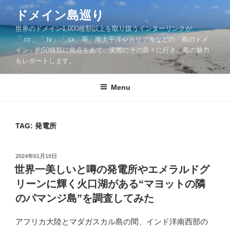
Skip
ドメイン島巡り
to
世界のドメイン1,000種類以上を取り扱うインターリンクが、
content
「.cc」「.tv」「.sx」等、南太平洋やカリブ海などの「島のドメ
イン」約50種類に焦点をあて、実際にその島々に行き、島の魅力
をレポートします。
Menu
TAG: 発電所
POSTED
2024年01月19日
ON
世界一美しいと噂の発電所やエメラルドグ
リーンに輝く火口湖がある“マヨットの隣
のパマンジ島”を調査してみた
アフリカ大陸とマダガスカル島の間、インド洋南西部の