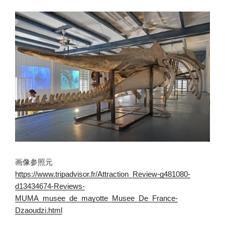
画像参照元
https://www.tripadvisor.fr/Attraction_Review-g481080-
d13434674-Reviews-
MUMA_musee_de_mayotte_Musee_De_France-
Dzaoudzi.html