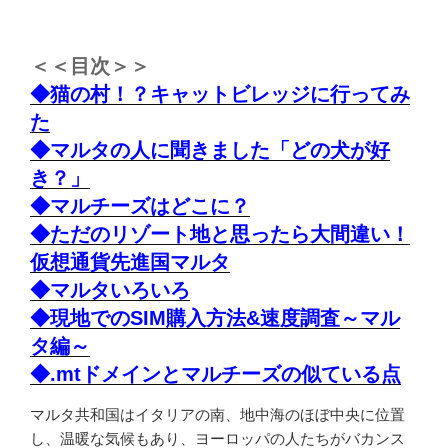
＜＜目次＞＞
◆猫の村！？キャットビレッジに行ってみ
た
◆マルタの人に聞きました「どの犬が好
き？」
◆マルチーズはどこに？
◆ただのリゾート地と思ったら大間違い！
仮想通貨先進国マルタ
◆マルタいろいろ
◆現地でのSIM購入方法&速度調査～マル
タ編～
◆.mtドメインとマルチーズの似ている点
マルタ共和国はイタリアの南、地中海のほぼ中央に位置
し、温暖な気候もあり、ヨーロッパの人たちがバカンス