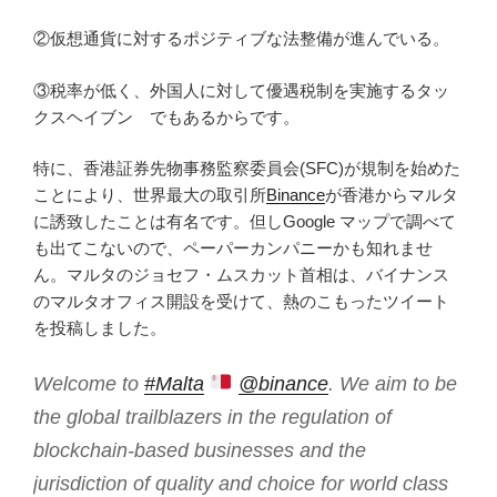
②仮想通貨に対するポジティブな法整備が進んでいる。
③税率が低く、外国人に対して優遇税制を実施するタッ
クスヘイブン でもあるからです。
特に、香港証券先物事務監察委員会(SFC)が規制を始めた
ことにより、世界最大の取引所
Binance
が香港からマルタ
に誘致したことは有名です。但しGoogle マップで調べて
も出てこないので、ペーパーカンパニーかも知れませ
ん。マルタのジョセフ・ムスカット首相は、バイナンス
のマルタオフィス開設を受けて、熱のこもったツイート
を投稿しました。
Welcome to
#Malta
@binance
. We aim to be
the global trailblazers in the regulation of
blockchain-based businesses and the
jurisdiction of quality and choice for world class