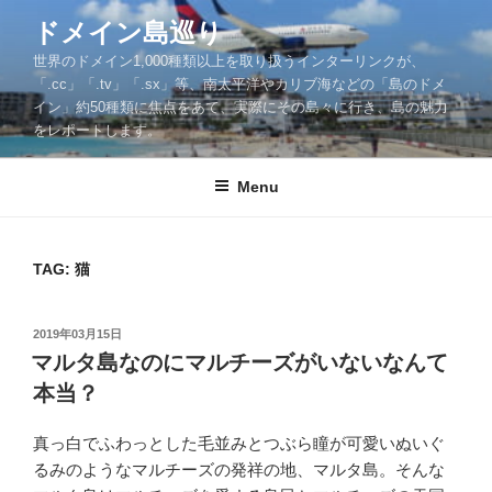
Skip
ドメイン島巡り
to
世界のドメイン1,000種類以上を取り扱うインターリンクが、
content
「.cc」「.tv」「.sx」等、南太平洋やカリブ海などの「島のドメ
イン」約50種類に焦点をあて、実際にその島々に行き、島の魅力
をレポートします。
Menu
TAG: 猫
POSTED
2019年03月15日
ON
マルタ島なのにマルチーズがいないなんて
本当？
真っ白でふわっとした毛並みとつぶら瞳が可愛いぬいぐ
るみのようなマルチーズの発祥の地、マルタ島。そんな