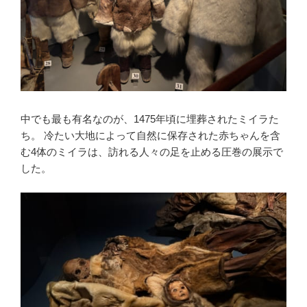
中でも最も有名なのが、1475年頃に埋葬されたミイラた
ち。 冷たい大地によって自然に保存された赤ちゃんを含
む4体のミイラは、訪れる人々の足を止める圧巻の展示で
した。