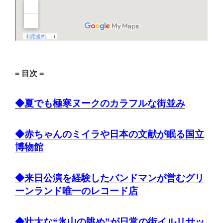
= 目次 =
◆夏でも極寒ヌークのカラフルな街並み
◆赤ちゃんのミイラや日本の文献が眠る国立
博物館
◆来日公演を経験したバンドマンが営むグリ
ーンランド唯一のレコード店
◆壮大な“氷山の眺め”が日常の街イルリサッ