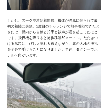
しかし、ヌーク空港到着間際、機体が強風に煽られて最
初の着陸は失敗。2度目のチャレンジで無事着陸できたと
きには、機内から自然と拍手と歓声が湧き起こったほど
です。飛行機を降りると徒歩移動50メートル。たたきつ
ける氷粒に、びしょ濡れ＆震えながら、北の大地の洗礼
を全身で受けることになりました。早速、タクシーでホ
テルへ向かいます。