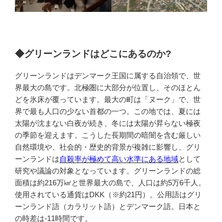
◆グリーンランドはどこにあるのか?
グリーンランドはデンマーク王国に属する自治領で、世
界最大の島です。北極圏に大部分が位置し、そのほとん
どを氷床が覆っています。最大の町は「ヌーク」で、世
界で最も人口の少ない首都の一つ。この地では、夏には
太陽が沈まない白夜が続き、冬には太陽が昇らない極夜
の季節を迎えます。こうした長期間の暗闇を含む厳しい
自然環境や、社会的・歴史的背景が複雑に影響し、グリ
ーンランドは
自殺率が極めて高い水準にある地域
として
研究や議論の対象となっています。グリーンランドの総
面積は約216万㎢と世界最大の島で、人口は約5万6千人。
使用されている通貨はDKK（※約21円）。公用語はグリ
ーンランド語（カラリット語）とデンマーク語。日本と
の時差は-11時間です。