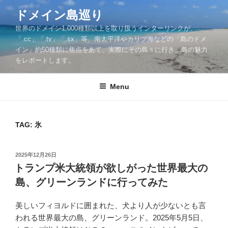
Skip
ドメイン島巡り
to
世界のドメイン1,000種類以上を取り扱うインターリンクが、
content
「.cc」「.tv」「.sx」等、南太平洋やカリブ海などの「島のドメ
イン」約50種類に焦点をあて、実際にその島々に行き、島の魅力
をレポートします。
Menu
TAG: 氷
POSTED
2025年12月26日
ON
トランプ米大統領が欲しがった世界最大の
島、グリーンランドに行ってみた
美しいフィヨルドに囲まれた、犬より人が少ないとも言
われる世界最大の島、グリーンランド。2025年5月5日、