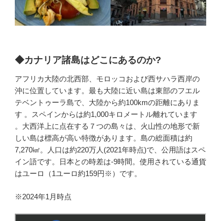
◆カナリア諸島はどこにあるのか?
アフリカ大陸の北西部、モロッコおよび西サハラ西岸の
沖に位置しています。最も大陸に近い島は東部のフエル
テベントゥーラ島で、大陸から約100kmの距離にありま
す 。スペインからは約1,000キロメートル離れています
。大西洋上に点在する７つの島々は、火山性の地形で新
しい島は標高が高い特徴があります。島の総面積は約
7,270㎢。人口は約220万人(2021年時点)で、公用語はスペ
イン語です。日本との時差は-9時間。使用されている通貨
はユーロ（1ユーロ約159円※）です。
※2024年1月時点