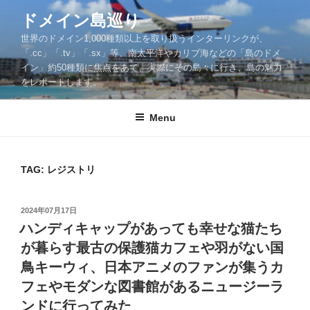
Skip
ドメイン島巡り
to
世界のドメイン1,000種類以上を取り扱うインターリンクが、
content
「.cc」「.tv」「.sx」等、南太平洋やカリブ海などの「島のドメ
イン」約50種類に焦点をあて、実際にその島々に行き、島の魅力
をレポートします。
Menu
TAG: レジストリ
POSTED
2024年07月17日
ON
ハンディキャップがあっても幸せな猫たち
が暮らす最古の保護猫カフェや羽がない国
鳥キーウィ、日本アニメのファンが集うカ
フェやモダンな図書館があるニュージーラ
ンドに行ってみた