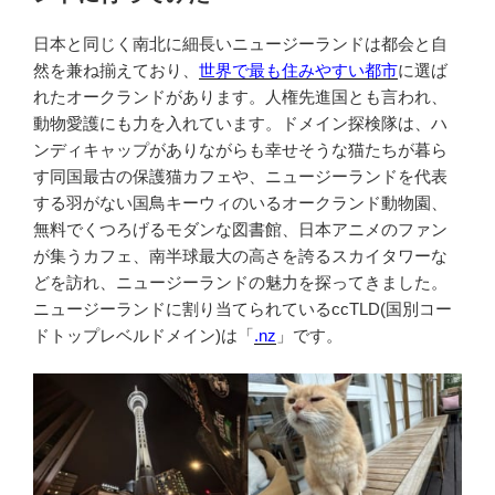
日本と同じく南北に細長いニュージーランドは都会と自
然を兼ね揃えており、
世界で最も住みやすい都市
に選ば
れたオークランドがあります。人権先進国とも言われ、
動物愛護にも力を入れています。ドメイン探検隊は、ハ
ンディキャップがありながらも幸せそうな猫たちが暮ら
す同国最古の保護猫カフェや、ニュージーランドを代表
する羽がない国鳥キーウィのいるオークランド動物園、
無料でくつろげるモダンな図書館、日本アニメのファン
が集うカフェ、南半球最大の高さを誇るスカイタワーな
どを訪れ、ニュージーランドの魅力を探ってきました。
ニュージーランドに割り当てられているccTLD(国別コー
ドトップレベルドメイン)は「
.nz
」です。