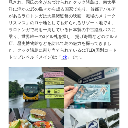
見され、同氏の名が名づけられたクック諸島は、南太平
洋に浮かぶ15の島々から成る国家であり、首都アバルア
があるラロトンガは大島渚監督の映画「戦場のメリーク
リスマス」のロケ地としても知られるリゾート地です。
ラロトンガで島を一周している日本製の中古路線バスに
乗り、世界唯一の3ドル札を探し、揚げ寿司などのグルメ
店、歴史博物館などを訪れて島の魅力を探ってきまし
た。クック諸島に割り当てられているccTLD(国別コード
トップレベルドメイン)は「
.ck
」です。