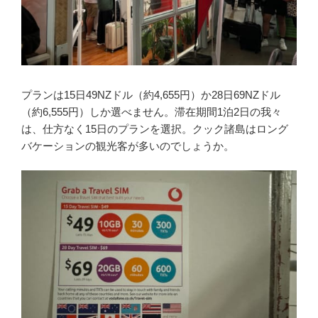
プランは15日49NZドル（約4,655円）か28日69NZドル
（約6,555円）しか選べません。滞在期間1泊2日の我々
は、仕方なく15日のプランを選択。クック諸島はロング
バケーションの観光客が多いのでしょうか。