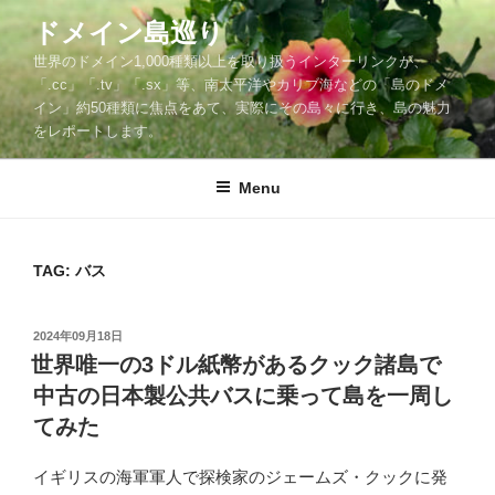
Skip
ドメイン島巡り
to
世界のドメイン1,000種類以上を取り扱うインターリンクが、
content
「.cc」「.tv」「.sx」等、南太平洋やカリブ海などの「島のドメ
イン」約50種類に焦点をあて、実際にその島々に行き、島の魅力
をレポートします。
Menu
TAG: バス
POSTED
2024年09月18日
ON
世界唯一の3ドル紙幣があるクック諸島で
中古の日本製公共バスに乗って島を一周し
てみた
イギリスの海軍軍人で探検家のジェームズ・クックに発