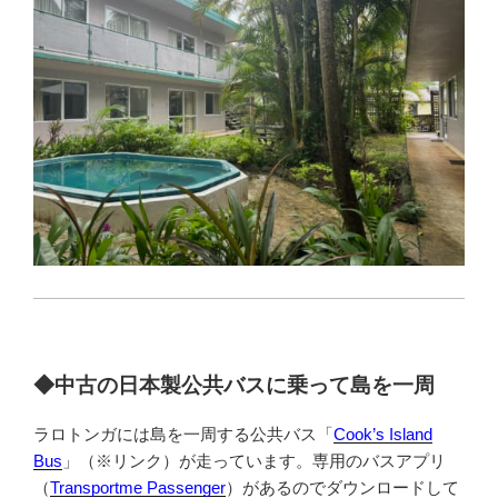
◆中古の日本製公共バスに乗って島を一周
ラロトンガには島を一周する公共バス「
Cook’s Island
Bus
」（※リンク）が走っています。専用のバスアプリ
（
Transportme Passenger
）があるのでダウンロードして