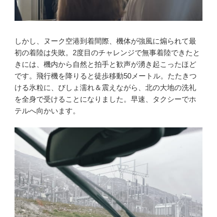
しかし、ヌーク空港到着間際、機体が強風に煽られて最
初の着陸は失敗。2度目のチャレンジで無事着陸できたと
きには、機内から自然と拍手と歓声が湧き起こったほど
です。飛行機を降りると徒歩移動50メートル。たたきつ
ける氷粒に、びしょ濡れ＆震えながら、北の大地の洗礼
を全身で受けることになりました。早速、タクシーでホ
テルへ向かいます。