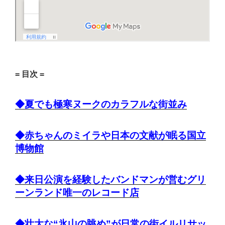
= 目次 =
◆夏でも極寒ヌークのカラフルな街並み
◆赤ちゃんのミイラや日本の文献が眠る国立
博物館
◆来日公演を経験したバンドマンが営むグリ
ーンランド唯一のレコード店
◆壮大な“氷山の眺め”が日常の街イルリサッ