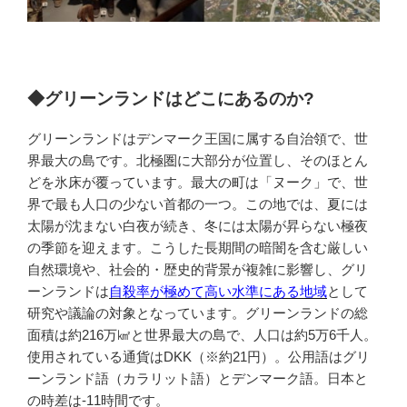
◆グリーンランドはどこにあるのか?
グリーンランドはデンマーク王国に属する自治領で、世
界最大の島です。北極圏に大部分が位置し、そのほとん
どを氷床が覆っています。最大の町は「ヌーク」で、世
界で最も人口の少ない首都の一つ。この地では、夏には
太陽が沈まない白夜が続き、冬には太陽が昇らない極夜
の季節を迎えます。こうした長期間の暗闇を含む厳しい
自然環境や、社会的・歴史的背景が複雑に影響し、グリ
ーンランドは
自殺率が極めて高い水準にある地域
として
研究や議論の対象となっています。グリーンランドの総
面積は約216万㎢と世界最大の島で、人口は約5万6千人。
使用されている通貨はDKK（※約21円）。公用語はグリ
ーンランド語（カラリット語）とデンマーク語。日本と
の時差は-11時間です。