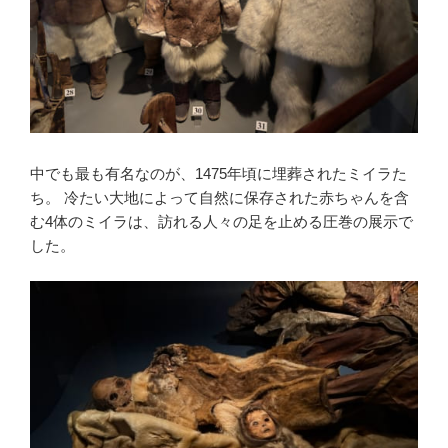
中でも最も有名なのが、1475年頃に埋葬されたミイラた
ち。 冷たい大地によって自然に保存された赤ちゃんを含
む4体のミイラは、訪れる人々の足を止める圧巻の展示で
した。