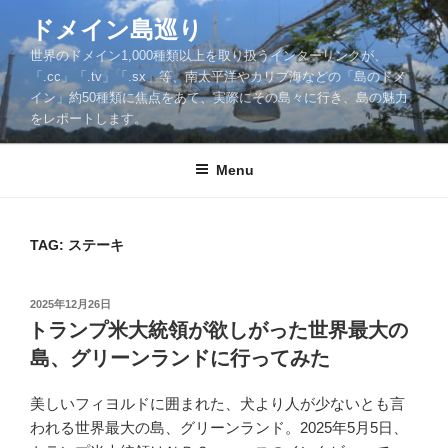
Skip
ドメイン島巡り
to
世界のドメイン1,000種類以上を取り扱うインターリンクが、
content
「.cc」「.tv」「.sx」等、南太平洋やカリブ海などの「島のドメ
イン」約50種類に焦点をあて、実際にその島々に行き、島の魅力
をレポートします。
Menu
TAG: ステーキ
POSTED
2025年12月26日
ON
トランプ米大統領が欲しがった世界最大の
島、グリーンランドに行ってみた
美しいフィヨルドに囲まれた、犬より人が少ないとも言
われる世界最大の島、グリーンランド。2025年5月5日、