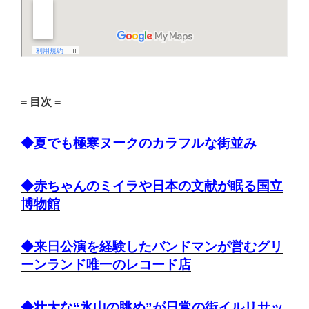
= 目次 =
◆夏でも極寒ヌークのカラフルな街並み
◆赤ちゃんのミイラや日本の文献が眠る国立
博物館
◆来日公演を経験したバンドマンが営むグリ
ーンランド唯一のレコード店
◆壮大な“氷山の眺め”が日常の街イルリサッ