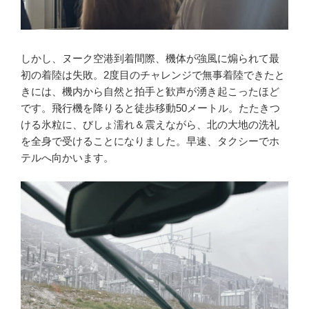
しかし、ヌーク空港到着間際、機体が強風に煽られて最
初の着陸は失敗。2度目のチャレンジで無事着陸できたと
きには、機内から自然と拍手と歓声が湧き起こったほど
です。飛行機を降りると徒歩移動50メートル。たたきつ
ける氷粒に、びしょ濡れ＆震えながら、北の大地の洗礼
を全身で受けることになりました。早速、タクシーでホ
テルへ向かいます。