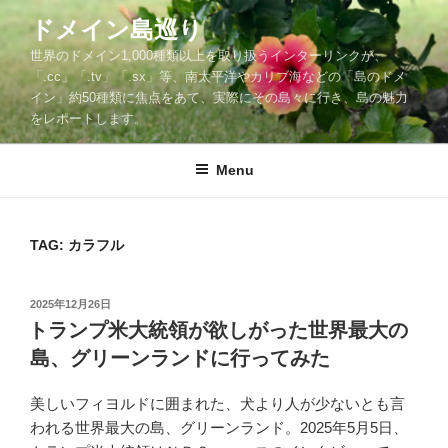
Skip
ドメイン島巡り
to
世界のドメイン1,000種類以上を取り扱うインターリンクが、
content
「.cc」「.tv」「.sx」等、南太平洋やカリブ海などの「島のドメ
イン」約50種類に焦点をあて、実際にその島々に行き、島の魅力
をレポートします。
Menu
TAG: カラフル
POSTED
2025年12月26日
ON
トランプ米大統領が欲しがった世界最大の
島、グリーンランドに行ってみた
美しいフィヨルドに囲まれた、犬より人が少ないとも言
われる世界最大の島、グリーンランド。2025年5月5日、