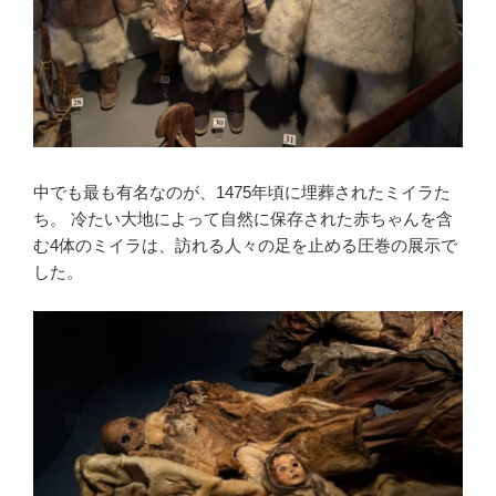
中でも最も有名なのが、1475年頃に埋葬されたミイラた
ち。 冷たい大地によって自然に保存された赤ちゃんを含
む4体のミイラは、訪れる人々の足を止める圧巻の展示で
した。