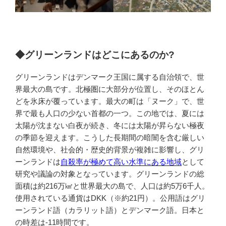
◆グリーンランドはどこにあるのか?
グリーンランドはデンマーク王国に属する自治領で、世
界最大の島です。北極圏に大部分が位置し、そのほとん
どを氷床が覆っています。最大の町は「ヌーク」で、世
界で最も人口の少ない首都の一つ。この地では、夏には
太陽が沈まない白夜が続き、冬には太陽が昇らない極夜
の季節を迎えます。こうした長期間の暗闇を含む厳しい
自然環境や、社会的・歴史的背景が複雑に影響し、グリ
ーンランドは
自殺率が極めて高い水準にある地域
として
研究や議論の対象となっています。グリーンランドの総
面積は約216万㎢と世界最大の島で、人口は約5万6千人。
使用されている通貨はDKK（※約21円）。公用語はグリ
ーンランド語（カラリット語）とデンマーク語。日本と
の時差は-11時間です。