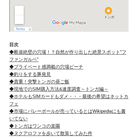
目次
◆断崖絶壁の穴場！？自然が作り出した絶景スポット”フ
ファンガルペ”
◆プライベート感満載の穴場ビーチ
◆釣りをする豚発見
◆貴重！突撃トンガの昼ご飯
◆現地でのSIM購入方法&速度調査～トンガ編～
◆ホテルもSIMカードもダメ・・・最後の希望はネットカ
フェ
◆市場にバレーボールが売っているとはWikipediaにも書
いてない
◆トンガはワンコの楽園
◆ヌクアロファを歩いて散策してみた件