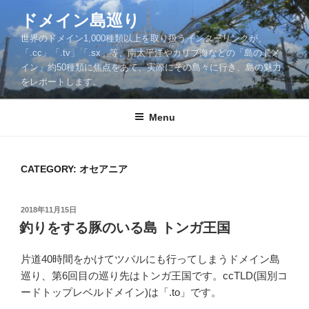
Skip
ドメイン島巡り
to
世界のドメイン1,000種類以上を取り扱うインターリンクが、
content
「.cc」「.tv」「.sx」等、南太平洋やカリブ海などの「島のドメ
イン」約50種類に焦点をあて、実際にその島々に行き、島の魅力
をレポートします。
Menu
CATEGORY: オセアニア
POSTED
2018年11月15日
ON
釣りをする豚のいる島 トンガ王国
片道40時間をかけてツバルにも行ってしまうドメイン島
巡り、第6回目の巡り先はトンガ王国です。ccTLD(国別コ
ードトップレベルドメイン)は「.to」です。