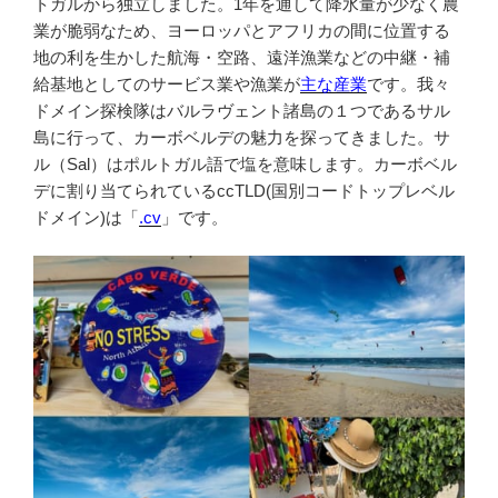
トガルから独立しました。1年を通して降水量が少なく農
業が脆弱なため、ヨーロッパとアフリカの間に位置する
地の利を生かした航海・空路、遠洋漁業などの中継・補
給基地としてのサービス業や漁業が
主な産業
です。我々
ドメイン探検隊はバルラヴェント諸島の１つであるサル
島に行って、カーボベルデの魅力を探ってきました。サ
ル（Sal）はポルトガル語で塩を意味します。カーボベル
デに割り当てられているccTLD(国別コードトップレベル
ドメイン)は「
.cv
」です。