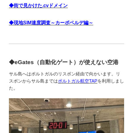
◆街で見かけた.cvドメイン
◆現地SIM速度調査～カーボベルデ編～
◆
eGates（自動化ゲート）が使えない空港
サル島へはポルトガルのリスボン経由で向かいます。リ
スボンからサル島までは
ポルトガル航空TAP
を利用しまし
た。