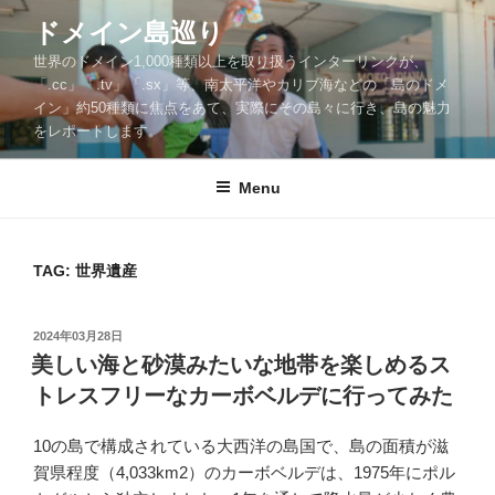
Skip
ドメイン島巡り
to
世界のドメイン1,000種類以上を取り扱うインターリンクが、
content
「.cc」「.tv」「.sx」等、南太平洋やカリブ海などの「島のドメ
イン」約50種類に焦点をあて、実際にその島々に行き、島の魅力
をレポートします。
Menu
TAG: 世界遺産
POSTED
2024年03月28日
ON
美しい海と砂漠みたいな地帯を楽しめるス
トレスフリーなカーボベルデに行ってみた
10の島で構成されている大西洋の島国で、島の面積が滋
賀県程度（4,033km2）のカーボベルデは、1975年にポル