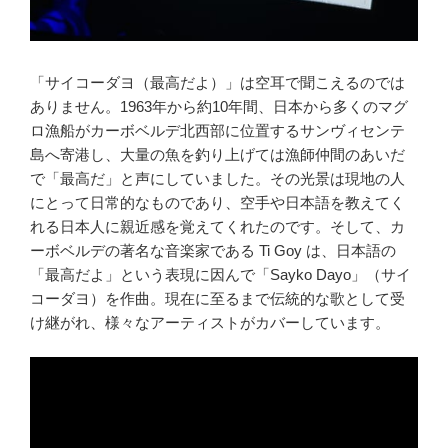
「サイコーダヨ（最高だよ）」は空耳で聞こえるのでは
ありません。1963年から約10年間、日本から多くのマグ
ロ漁船がカーボベルデ北西部に位置するサンヴィセンテ
島へ寄港し、大量の魚を釣り上げては漁師仲間のあいだ
で「最高だ」と声にしていました。その光景は現地の人
にとって日常的なものであり、空手や日本語を教えてく
れる日本人に親近感を覚えてくれたのです。そして、カ
ーボベルデの著名な音楽家である Ti Goy は、日本語の
「最高だよ」という表現に因んで「Sayko Dayo」（サイ
コーダヨ）を作曲。現在に至るまで伝統的な歌として受
け継がれ、様々なアーティストがカバーしています。