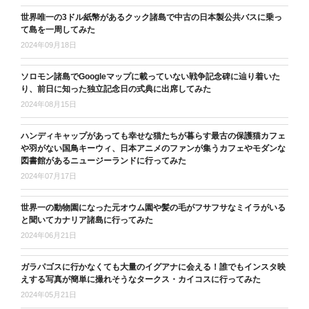
世界唯一の3ドル紙幣があるクック諸島で中古の日本製公共バスに乗っ
て島を一周してみた
2024年09月18日
ソロモン諸島でGoogleマップに載っていない戦争記念碑に辿り着いた
り、前日に知った独立記念日の式典に出席してみた
2024年08月15日
ハンディキャップがあっても幸せな猫たちが暮らす最古の保護猫カフェ
や羽がない国鳥キーウィ、日本アニメのファンが集うカフェやモダンな
図書館があるニュージーランドに行ってみた
2024年07月17日
世界一の動物園になった元オウム園や髪の毛がフサフサなミイラがいる
と聞いてカナリア諸島に行ってみた
2024年06月21日
ガラパゴスに行かなくても大量のイグアナに会える！誰でもインスタ映
えする写真が簡単に撮れそうなタークス・カイコスに行ってみた
2024年05月21日