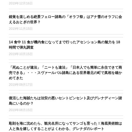
2019年12月16日
錯覚を楽しめる絶景フェロー諸島の「オラフ祭」はアナ雪のオラフに会
えるおとぎの世界？
2019年11月15日
14 食中 11 食が機内食になってまで行ったアセンション島の魅力を 18
時間で弾丸調査
2019年10月15日
「死ぬことが違法」「ニートも違法」「日本人でも簡単に永住できて商
売できる」・・・スヴァールバル諸島にある世界最北の町で真相を確か
めてきた
2019年09月17日
復活した海賊たちは治安の悪いセントビンセント及びグレナディーン諸
島にいるのか？
2019年08月15日
彫刻を海に沈めたら、観光名所になってサンゴも育った！海底美術館は
人と魚を嬉しくすることがよくわかる、グレナダのレポート