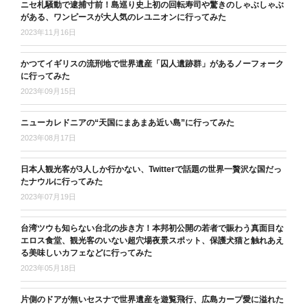
ニセ札騒動で逮捕寸前！島巡り史上初の回転寿司や驚きのしゃぶしゃぶ
がある、ワンピースが大人気のレユニオンに行ってみた
2023年11月16日
かつてイギリスの流刑地で世界遺産「囚人遺跡群」があるノーフォーク
に行ってみた
2023年09月15日
ニューカレドニアの“天国にまあまあ近い島”に行ってみた
2023年08月17日
日本人観光客が3人しか行かない、Twitterで話題の世界一贅沢な国だっ
たナウルに行ってみた
2023年07月19日
台湾ツウも知らない台北の歩き方！本邦初公開の若者で賑わう真面目な
エロス食堂、観光客のいない超穴場夜景スポット、保護犬猫と触れあえ
る美味しいカフェなどに行ってみた
2023年05月18日
片側のドアが無いセスナで世界遺産を遊覧飛行、広島カープ愛に溢れた