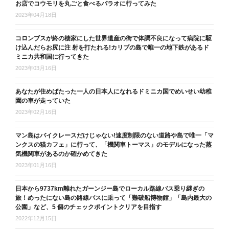
お店でコウモリを丸ごと食べるパラオに行ってみた
2023年04月18日
コロンブスが終の棲家にした世界遺産の街で体調不良になって病院に駆
け込んだらお尻に注 射を打たれる!カリブの島で唯一の地下鉄があるド
ミニカ共和国に行ってきた
2023年03月16日
あなたが住めばたった一人の日本人になれるドミニカ国でめいせい幼稚
園の車が走っていた
2023年02月16日
マン島はバイクレースだけじゃない!速度制限のない道路や島で唯一「マ
ンクスの猫カフェ」に行って、「機関車トーマス」のモデルになった蒸
気機関車があるのか確かめてきた
2023年01月16日
日本から9737km離れたガーンジー島でローカル路線バス乗り継ぎの
旅！めったにない島の路線バスに乗って「難破船博物館」「島内最大の
公園」など、5 個のチェックポイントクリアを目指す
2022年12月15日