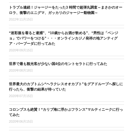
トラブル連続！ジャージーをたった3 時間で超弾丸調査～まさかのオー
ロラ、衝撃のエニグマ、ガッカリのジャージー動物園～
2022年11月15日
“迷彩服を着ると逮捕”、“10歳からお酒が飲める”、“男性は「ベンジ
ョ」でパワーをつける”・・・オンラインカジノ発祥の地アンティグ
ア・バーブーダに行ってみた
2020年09月15日
世界で最も観光客が少ない国4位のモントセラトに行ってみた
2020年08月18日
世界最大のカブトムシ“ヘラクレスオオカブト”をグアドループへ探しに
行ったら、衝撃の結果が待っていた
2020年07月15日
コロンブスも絶賛！“カリブ海に浮かぶフランス”マルティニークに行っ
てみた
2020年06月15日