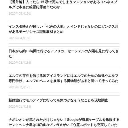
【番外編】入ったら 15 秒で死んでしまうマンションがあるヨハネスブ
ルグは本当に凶悪犯罪都市なのか
2020年05月15日
インスタ映えが難しい「七色の大地」とインドじゃないのにガンジス川
があるモーリシャス現地取材まとめ
2020年04月15日
日本から約13時間で行けるアフリカ、セーシェルの夕陽を見に行ってき
た
2020年03月16日
エルフの存在を信じる国アイスランドにはエルフのための法律やエルフ
専門学校、エルフのペニスを展示する博物館があると聞いて行ってみた
2020年02月17日
新婚旅行でモルディブに行っても気づかなそうなことを現地調査
2020年01月15日
ナポレオンが流されただけじゃない！Googleが海底ケーブルを敷設する
セントヘレナ島は187歳のゾウガメがいて心霊スポットも充実していた