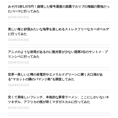
みそ汁1杯1,470円！崩壊した暗号通貨の楽園でカリブの海賊の聖地だっ
たバハマに行ってみた
2024年04月25日
美しい海と砂漠みたいな地帯を楽しめるストレスフリーなカーボベルデ
に行ってみた
2024年03月28日
アニメのような岩塔があるのに観光客が少ない国第3位のサントメ・プ
リンシペに行ってみた
2024年02月21日
世界一美しいと噂の発電所やエメラルドグリーンに輝く火口湖があ
る“マヨットの隣のパマンジ島”を調査してみた
2024年01月19日
安くて美味しいフレンチ、本格的な豚骨ラーメン、ここにしかいないキ
ツネザル、アフリカの桜が咲くマダガスカルに行ってみた
2023年12月19日