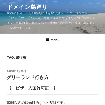
Skip
ドメイン島巡り
to
世界のドメイン1,000種類以上を取り扱うインターリンクが、
content
「.cc」「.tv」「.sx」等、南太平洋やカリブ海などの「島のドメ
イン」約50種類に焦点をあて、実際にその島々に行き、島の魅力
をレポートします。
Menu
TAG: 飛行機
POSTED
2025年12月26日
ON
グリーランド行き方
《 ビザ、入国許可証 》
90日以内の観光目的ならビザは不要。