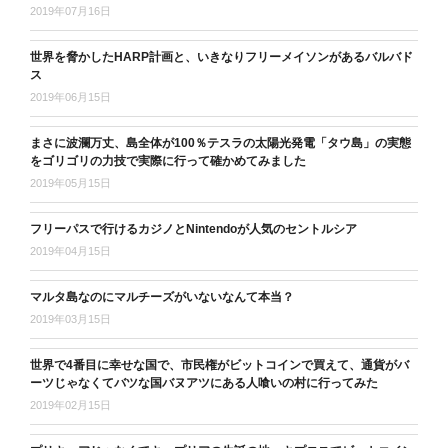
2019年07月16日
世界を脅かしたHARP計画と、いきなりフリーメイソンがあるバルバド
ス
2019年06月15日
まさに波瀾万丈、島全体が100％テスラの太陽光発電「タウ島」の実態
をゴリゴリの力技で実際に行って確かめてみました
2019年05月15日
フリーパスで行けるカジノとNintendoが人気のセントルシア
2019年04月15日
マルタ島なのにマルチーズがいないなんて本当？
2019年03月15日
世界で4番目に幸せな国で、市民権がビットコインで買えて、通貨がバ
ーツじゃなくてバツな国バヌアツにある人喰いの村に行ってみた
2019年02月15日