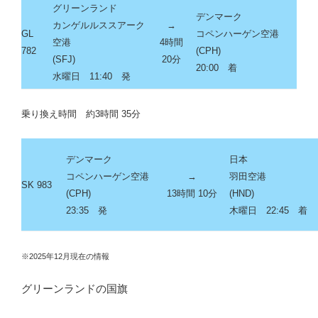
グリーンランド
デンマーク
カンゲルルススアーク
→
GL
コペンハーゲン空港
空港
4時間
782
(CPH)
(SFJ)
20分
20:00 着
水曜日 11:40 発
乗り換え時間 約3時間 35分
デンマーク
日本
コペンハーゲン空港
→
羽田空港
SK 983
(CPH)
13時間 10分
(HND)
23:35 発
木曜日 22:45 着
※2025年12月現在の情報
グリーンランドの国旗