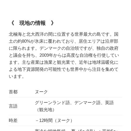
《
現地の情報
》
北極海と北大西洋の間に位置する世界最大の島です。国
土の約80%が氷床に覆われており、居住エリアは沿岸部
に限られます。デンマークの自治領ですが、独自の政府
と議会を持ち、2009年からは高度な自治権を行使してい
ます。主な産業は漁業と観光業で、近年は地球温暖化に
よる地下資源開発の可能性でも世界中から注目を集めて
います。
首都
ヌーク
グリーンランド語、デンマーク語、英語
言語
（観光地）
時差
－12時間（ヌーク）