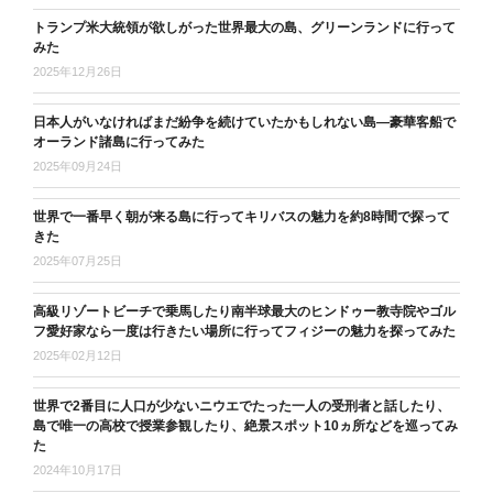
トランプ米大統領が欲しがった世界最大の島、グリーンランドに行って
みた
2025年12月26日
日本人がいなければまだ紛争を続けていたかもしれない島―豪華客船で
オーランド諸島に行ってみた
2025年09月24日
世界で一番早く朝が来る島に行ってキリバスの魅力を約8時間で探って
きた
2025年07月25日
高級リゾートビーチで乗馬したり南半球最大のヒンドゥー教寺院やゴル
フ愛好家なら一度は行きたい場所に行ってフィジーの魅力を探ってみた
2025年02月12日
世界で2番目に人口が少ないニウエでたった一人の受刑者と話したり、
島で唯一の高校で授業参観したり、絶景スポット10ヵ所などを巡ってみ
た
2024年10月17日