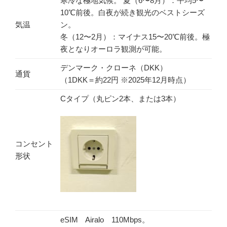
寒冷な極地気候。 夏（6〜8月）：平均5〜
10℃前後。白夜が続き観光のベストシーズ
気温
ン。
冬（12〜2月）：マイナス15〜20℃前後。極
夜となりオーロラ観測が可能。
デンマーク・クローネ（DKK）
通貨
（1DKK＝約22円 ※2025年12月時点）
Cタイプ（丸ピン2本、または3本）
コンセント
形状
eSIM Airalo 110Mbps。