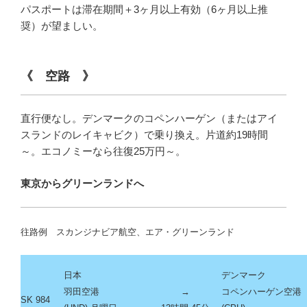
パスポートは滞在期間＋3ヶ月以上有効（6ヶ月以上推
奨）が望ましい。
《 空路 》
直行便なし。デンマークのコペンハーゲン（またはアイ
スランドのレイキャビク）で乗り換え。片道約19時間
～。エコノミーなら往復25万円～。
東京からグリーンランドへ
往路例 スカンジナビア航空、エア・グリーンランド
日本
デンマーク
羽田空港
→
コペンハーゲン空港
SK 984