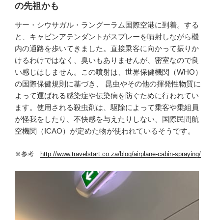
の先祖かも
サー・シウサガル・ラングーラム国際空港に到着。する
と、キャビンアテンダントがスプレーを噴射しながら機
内の通路を歩いてきました。直接乗客に向かって振りか
けるわけではなく、臭いもありませんが、密室なので良
い感じはしません。この噴射は、世界保健機関（WHO）
の国際保健規則に基づき、 昆虫やその他の揮発性物質に
よって運ばれる感染症や伝染病を防ぐために行われてい
ます。使用される殺虫剤は、駆除によって乗客や乗組員
が怪我をしたり、不快感を与えたりしない、国際民間航
空機関（ICAO）が定めた物が使われているそうです。
※参考
http://www.travelstart.co.za/blog/airplane-cabin-spraying/