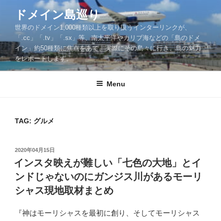
Skip
ドメイン島巡り
to
世界のドメイン1,000種類以上を取り扱うインターリンクが、
content
「.cc」「.tv」「.sx」等、南太平洋やカリブ海などの「島のドメ
イン」約50種類に焦点をあて、実際にその島々に行き、島の魅力
をレポートします。
Menu
TAG: グルメ
POSTED
2020年04月15日
ON
インスタ映えが難しい「七色の大地」とイ
ンドじゃないのにガンジス川があるモーリ
シャス現地取材まとめ
『神はモーリシャスを最初に創り、そしてモーリシャス