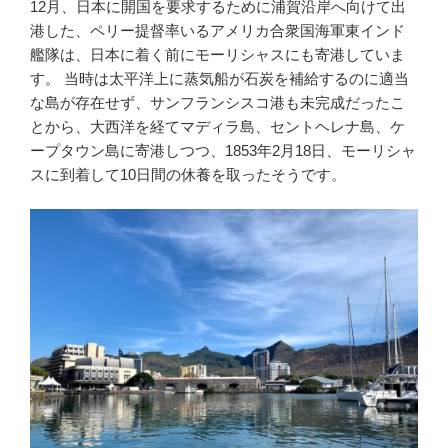
12月、日本に開国を要求するために浦賀沿岸へ向けて出
港した、ペリー提督率いるアメリカ合衆国海軍東インド
艦隊は、日本に着く前にモーリシャスにも寄港していま
す。 当時は太平洋上に蒸気船が石炭を補給するのに適当
な島が存在せず、サンフランシスコ港も未完成だったこ
とから、大西洋を経てマディラ島、セントヘレナ島、ケ
ープタウン島に寄港しつつ、1853年2月18日、モーリシャ
スに到着して10日間の休養を取ったそうです。